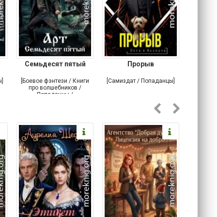
Семьдесят пятый
Прорыв
Веда и 
ы]
[Боевое фэнтези / Книги
[Самиздат / Попаданцы]
[Любовн
про волшебников /
С
Попаданцы /
Историческое фэнтези]