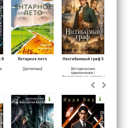
 8
Янтарное лето
Несгибаемый граф 5
Зав
Кровн
ое
[Детективы]
[Исторические
[Любовн
приключения /
Альтернативная история /
Попаданцы / Самиздат]