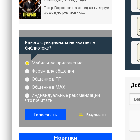
Самиздат / Попаданцы
Пётр Воронов наконец активирует
родовую реликвию...
Какого функционала не хватает в
библиотеке?
Мобильное приложение
Форум для общения
Общение в ТГ
Доб
Общение в MAX
Индивидуальные рекомендации
что почитать
Голосовать
Результаты
Новинки