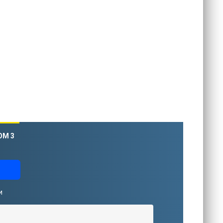
ОМ 3
и