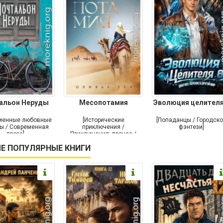
альон Неруды
Месопотамия
Эволюция целителя
менные любовные
[Исторические
[Попаданцы / Городск
ы / Современная
приключения /
фэнтези]
проза]
Приключения: прочее /
Современная проза /
Е ПОПУЛЯРНЫЕ КНИГИ
Историческая проза]