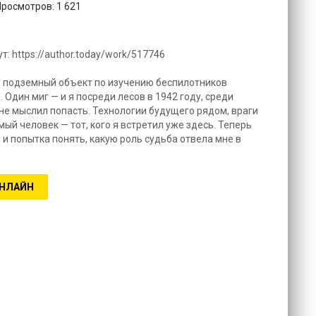
Просмотров: 1 621
т: https://author.today/work/517746
то подземный объект по изучению беспилотников
 Один миг — и я посреди лесов в 1942 году, среди
не мыслил попасть. Технологии будущего рядом, враги
мый человек — тот, кого я встретил уже здесь. Теперь
и попытка понять, какую роль судьба отвела мне в
ОНЛАЙН