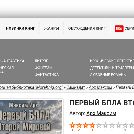
НОВИНКИ КНИГ
ЖАНРЫ
ОБСУЖДЕНИЯ КНИГ
СЕР
NEW
 ФАНТАСТИКА
ЛИТРПГ
ИРОНИЧЕСКИЕ ДЕТЕКТИ
ЧЕСКАЯ
ФЭНТЕЗИ
ДЕТЕКТИВЫ И ТРИЛЛЕРЫ
КА
ФАНТАСТИКА
ЛЮБОВНЫЕ РОМАНЫ
онная библиотека "MoreKnig.org"
»
Самиздат
»
Арх Максим
» Первый 
ПЕРВЫЙ БПЛА ВТ
Автор:
Арх Максим