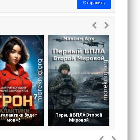
Отправить
Эмисса
 галактики будет
Первый БПЛА Второй
моим!
Мировой