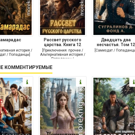
Камарадас
Рассвет русского
Двадцать два
царства. Книга 12
несчастья. Том 12
нативная история /
[Приключения: прочее /
[Самиздат / Попаданц
дат / Попаданцы]
Альтернативная история /
Попаданцы /
Исторические
Е КОММЕНТИРУЕМЫЕ
приключения]