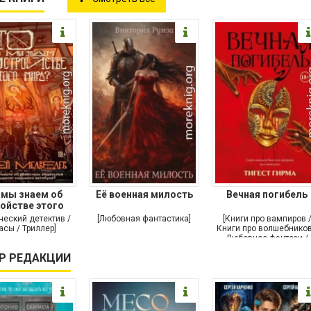
 мы знаем об
Её военная милость
Вечная погибель
ойстве этого
мира?
ческий детектив /
[Любовная фантастика]
[Книги про вампиров 
сы / Триллер]
Книги про волшебников
Любовное фэнтези /
Классическое фэнтези
Р РЕДАКЦИИ