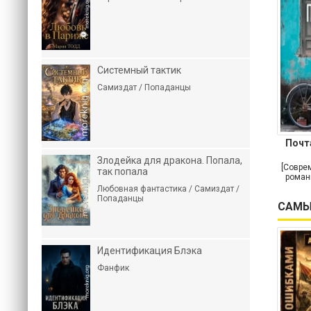
Системный тактик
Самиздат / Попаданцы
Почт
Злодейка для дракона. Попала,
[Совре
так попала
роман
Любовная фантастика / Самиздат /
Попаданцы
САМЫ
Идентификация Блэка
Фанфик