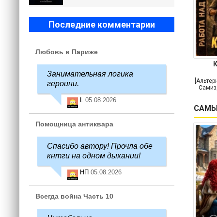
Последние комментарии
Любовь в Париже
Занимательная логика
[Альтер
героини.
Самиз
L
05.08.2026
САМЫ
Помощница антиквара
Спасибо автору! Прочла обе
кнтги на одном дыхании!
НП
05.08.2026
Всегда война Часть 10