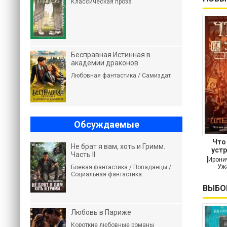
Классическая проза
Бесправная Истинная в
академии драконов
Любовная фантастика / Самиздат
Обсуждаемые
Что
Не брат я вам, хоть и Гримм.
устр
Часть II
[Ирони
Ужа
Боевая фантастика / Попаданцы /
Социальная фантастика
ВЫБО
Любовь в Париже
Короткие любовные романы