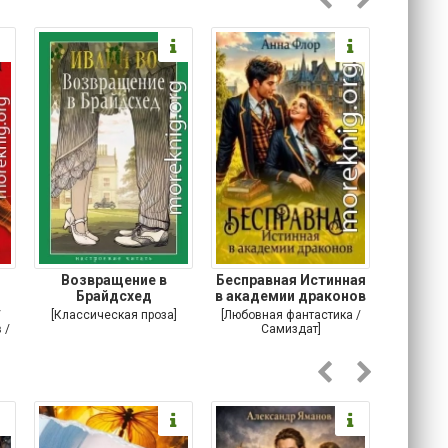
Возвращение в
Бесправная Истинная
Архитек
Брайдсхед
в академии драконов
Паран
за
/
[Классическая проза]
[Любовная фантастика /
[Ис
 /
Самиздат]
при
Публицис
]