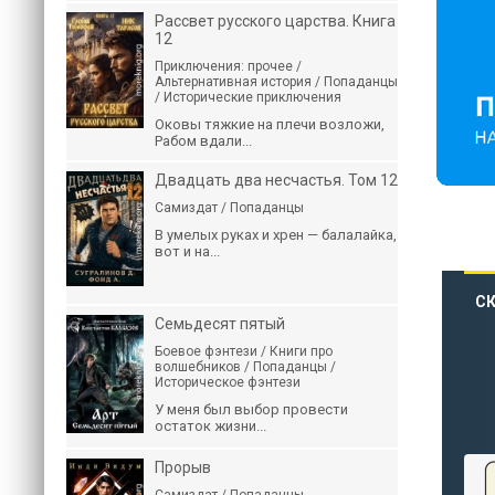
Рассвет русского царства. Книга
12
Приключения: прочее /
Альтернативная история / Попаданцы
/ Исторические приключения
Оковы тяжкие на плечи возложи,
Рабом вдали...
Двадцать два несчастья. Том 12
Самиздат / Попаданцы
В умелых руках и хрен — балалайка,
вот и на...
СК
Семьдесят пятый
Боевое фэнтези / Книги про
волшебников / Попаданцы /
Историческое фэнтези
У меня был выбор провести
остаток жизни...
Прорыв