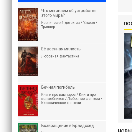
Что мы знаем об устройстве
этого мира?
Иронический детектив / Ужасы /
ПО
Триллер
Её военная милость
Любовная фантастика
Вечная погибель
Книги про вампиров / Книги про
волшебников / Любовное фэнтези /
Классическое фэнтези
Возвращение в Брайдсхед
НОВЫ