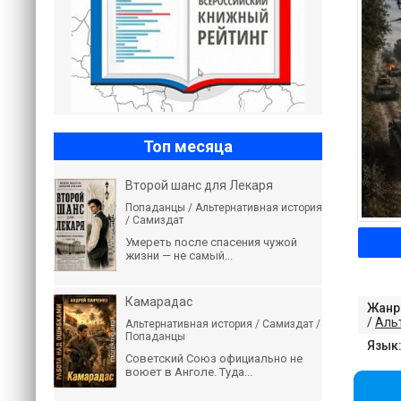
Топ месяца
Второй шанс для Лекаря
Попаданцы / Альтернативная история
/ Самиздат
Умереть после спасения чужой
жизни — не самый...
Камарадас
Жанр
/
Аль
Альтернативная история / Самиздат /
Попаданцы
Язык
Советский Союз официально не
воюет в Анголе. Туда...