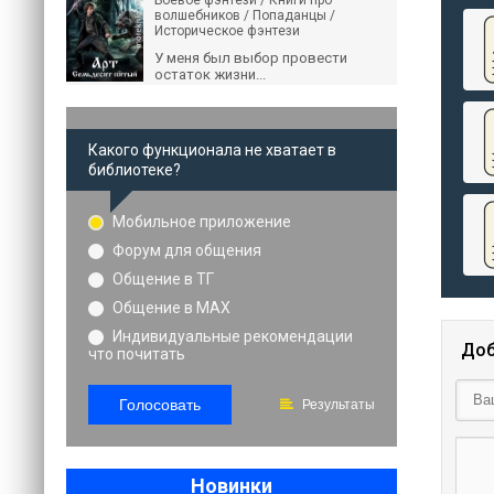
Боевое фэнтези / Книги про
волшебников / Попаданцы /
Историческое фэнтези
У меня был выбор провести
остаток жизни...
Какого функционала не хватает в
библиотеке?
Мобильное приложение
Форум для общения
Общение в ТГ
Общение в MAX
Индивидуальные рекомендации
Доб
что почитать
Голосовать
Результаты
Новинки