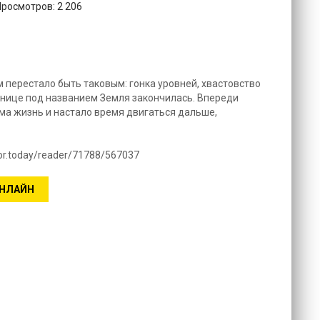
Просмотров: 2 206
 перестало быть таковым: гонка уровней, хвастовство
очнице под названием Земля закончилась. Впереди
ама жизнь и настало время двигаться дальше,
hor.today/reader/71788/567037
ОНЛАЙН