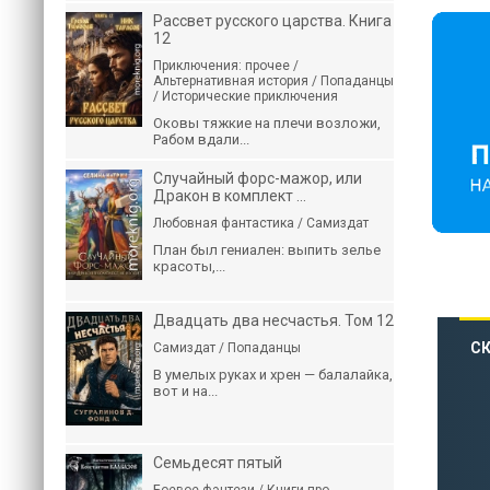
Рассвет русского царства. Книга
12
Приключения: прочее /
Альтернативная история / Попаданцы
/ Исторические приключения
Оковы тяжкие на плечи возложи,
Рабом вдали...
Случайный форс-мажор, или
Дракон в комплект ...
Любовная фантастика / Самиздат
План был гениален: выпить зелье
красоты,...
Двадцать два несчастья. Том 12
СК
Самиздат / Попаданцы
В умелых руках и хрен — балалайка,
вот и на...
Семьдесят пятый