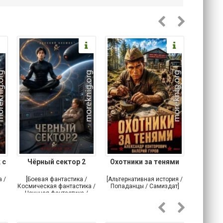
 с
Чёрный сектор 2
Охотники за тенями
О
 /
[Боевая фантастика /
[Альтернативная история /
[Попада
Космическая фантастика /
Попаданцы / Самиздат]
волшебн
Научная фантастика /
Самиздат]