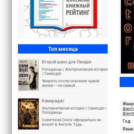
Топ месяца
Второй шанс для Лекаря
Попаданцы / Альтернативная история
/ Самиздат
Умереть после спасения чужой
жизни — не самый...
Камарадас
Жанр
фант
Альтернативная история / Самиздат /
Попаданцы
фэнт
Советский Союз официально не
Год:
воюет в Анголе. Туда...
Язык