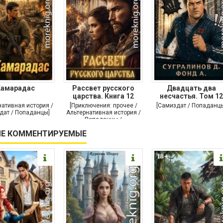
Камарадас
Рассвет русского
Двадцать два
царства. Книга 12
несчастья. Том 12
нативная история /
[Приключения: прочее /
[Самиздат / Попаданц
дат / Попаданцы]
Альтернативная история /
Попаданцы /
Исторические
Е КОММЕНТИРУЕМЫЕ
приключения]