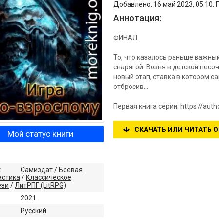
Добавлено: 16 май 2023, 05:10. 
Аннотация:
ФИНАЛ.
То, что казалось раньше важным
снарягой. Возня в детской пес
новый этап, ставка в котором с
отбросив…
Первая книга серии: https://aut
СКАЧАТЬ ИЛИ ЧИТАТЬ 
Мой статус книги
:
Самиздат
/
Боевая
астика
/
Классическое
ези
/
ЛитРПГ (LitRPG)
2021
:
Русский