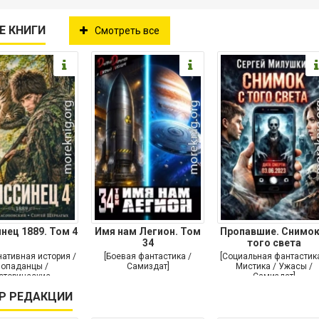
Е КНИГИ
Смотреть все
нец 1889. Том 4
Имя нам Легион. Том
Пропавшие. Снимок
34
того света
нативная история /
[Боевая фантастика /
[Социальная фантастика
опаданцы /
Самиздат]
Мистика / Ужасы /
сторические
Самиздат]
чения / Самиздат]
Р РЕДАКЦИИ