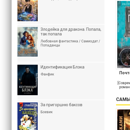
Злодейка для дракона. Попала,
так попала
Любовная фантастика / Самиздат /
Попаданцы
Идентификация Блэка
Почт
Фанфик
[Совре
роман
САМЫ
За пригоршню баксов
Боевик