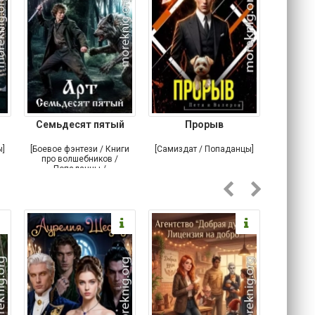
Семьдесят пятый
Прорыв
Веда и 
ы]
[Боевое фэнтези / Книги
[Самиздат / Попаданцы]
[Любовн
про волшебников /
С
Попаданцы /
Историческое фэнтези]