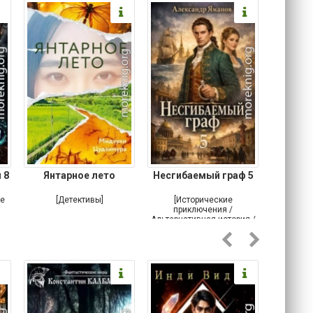
 8
Янтарное лето
Несгибаемый граф 5
Зав
Кровн
ое
[Детективы]
[Исторические
[Любовн
приключения /
Альтернативная история /
Попаданцы / Самиздат]