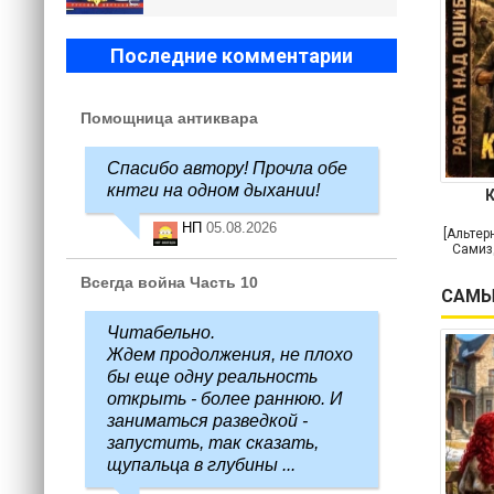
Последние комментарии
Помощница антиквара
Спасибо автору! Прочла обе
кнтги на одном дыхании!
НП
05.08.2026
[Альтер
Самиз
Всегда война Часть 10
САМЫ
Читабельно.
Ждем продолжения, не плохо
бы еще одну реальность
открыть - более раннюю. И
заниматься разведкой -
запустить, так сказать,
щупальца в глубины ...