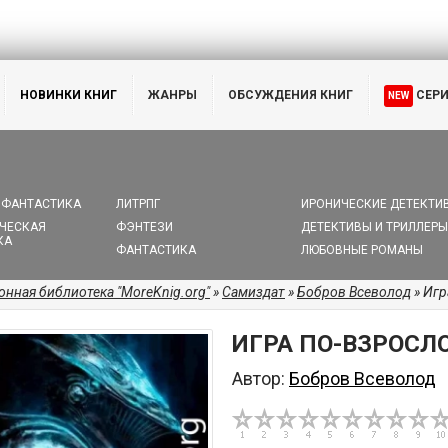
НОВИНКИ КНИГ
ЖАНРЫ
ОБСУЖДЕНИЯ КНИГ
СЕР
NEW
 ФАНТАСТИКА
ЛИТРПГ
ИРОНИЧЕСКИЕ ДЕТЕКТИ
ЧЕСКАЯ
ФЭНТЕЗИ
ДЕТЕКТИВЫ И ТРИЛЛЕРЫ
КА
ФАНТАСТИКА
ЛЮБОВНЫЕ РОМАНЫ
онная библиотека "MoreKnig.org"
»
Самиздат
»
Бобров Всеволод
» Игр
ИГРА ПО-ВЗРОСЛ
Автор:
Бобров Всеволод