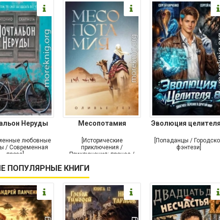
альон Неруды
Месопотамия
Эволюция целителя
менные любовные
[Исторические
[Попаданцы / Городск
ы / Современная
приключения /
фэнтези]
проза]
Приключения: прочее /
Современная проза /
Е ПОПУЛЯРНЫЕ КНИГИ
Историческая проза]