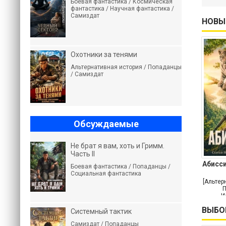
Боевая фантастика / Космическая
фантастика / Научная фантастика /
Самиздат
НОВЫ
Охотники за тенями
Альтернативная история / Попаданцы
/ Самиздат
Обсуждаемые
Не брат я вам, хоть и Гримм.
Часть II
Абисси
Боевая фантастика / Попаданцы /
Социальная фантастика
[Альтер
П
И
приклю
ВЫБО
Системный тактик
Самиздат / Попаданцы