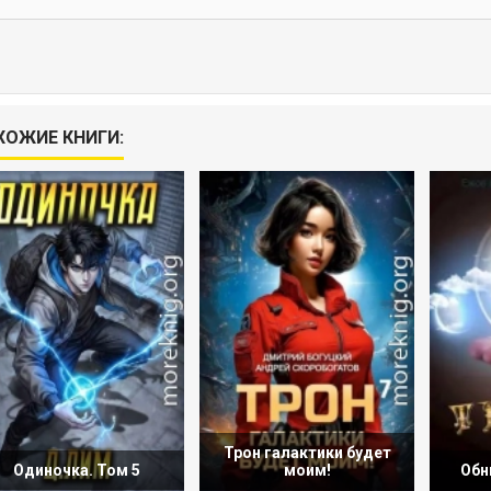
ХОЖИЕ КНИГИ:
Трон галактики будет
Одиночка. Том 5
моим!
Обн