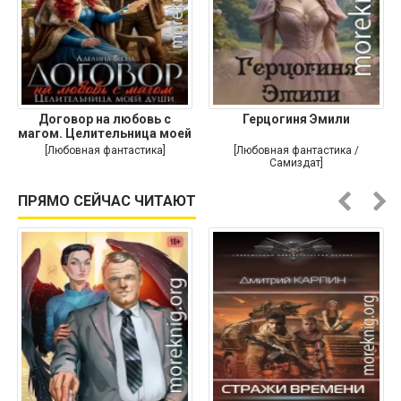
Договор на любовь с
Герцогиня Эмили
магом. Целительница моей
души
[Любовная фантастика]
[Любовная фантастика /
Самиздат]
ПРЯМО СЕЙЧАС ЧИТАЮТ