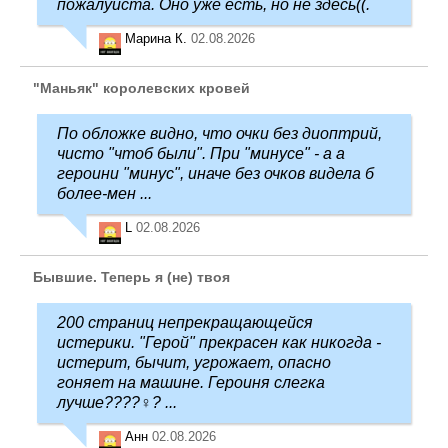
пожалуйста. Оно уже есть, но не здесь((.
Марина К.
02.08.2026
"Маньяк" королевских кровей
По обложке видно, что очки без диоптрий,
чисто "чтоб были". При "минусе" - а а
героини "минус", иначе без очков видела б
более-мен ...
L
02.08.2026
Бывшие. Теперь я (не) твоя
200 страниц непрекращающейся
истерики. "Герой" прекрасен как никогда -
истерит, бычит, угрожает, опасно
гоняет на машине. Героиня слегка
лучше????‍♀️? ...
Анн
02.08.2026