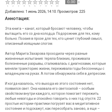
0.00
0
Добавлено: 1 июнь 2026, 14:10. Просмотров: 225
Аннотация:
Эта книга – канат, который бросают человеку, чтобы
вытащить его со дна колодца. Подорожник для тех, кому
больно. Поэзия в прозе для тех, кто ценит глубокий смысл,
описанный изящным слогом.
Автор Марита Захарова проходила через разные
жизненные испытания: теряла близких, проживала
болезненные разрывы, сталкивалась с диагнозами, которые
меняли траекторию жизни, переживала годы бессонницы с
младенцем на руках. А потом обнаружила себя в депрессии.
И когда казалось, что выхода из этого состояния нет,
появился свет. Она назвала его светосилой – особым
свойством внутри каждого, которое помогает пережить
любые невзгоды и спокойно говорить о них год спустя. 22
простые истории-практики погрузят вас в медитативное
состояние и подскажут, как пересобрать заново, а еще –