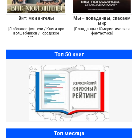
Вит: мои ангелы
Мы – попаданцы, спасаем
мир
[Любовное фэнтези / Книги про
[Попаданцы / Юмористическая
волшебников / Городское
фантастика]
фэнтези / Юмористическое
фэнтези]
Топ 50 книг
Топ месяца