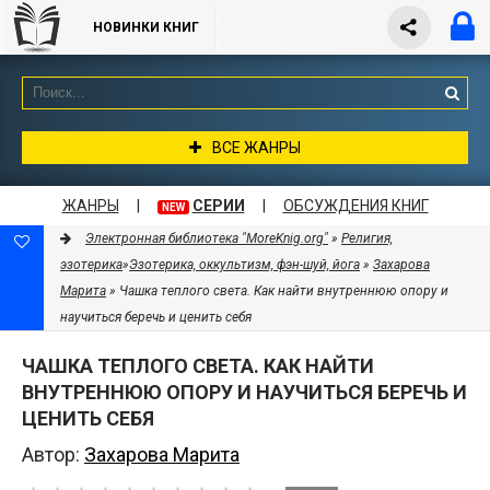
НОВИНКИ КНИГ
ВСЕ ЖАНРЫ
ЖАНРЫ
|
СЕРИИ
|
ОБСУЖДЕНИЯ КНИГ
NEW
Электронная библиотека "MoreKnig.org"
»
Религия,
эзотерика
»
Эзотерика, оккультизм, фэн-шуй, йога
»
Захарова
Марита
» Чашка теплого света. Как найти внутреннюю опору и
научиться беречь и ценить себя
ЧАШКА ТЕПЛОГО СВЕТА. КАК НАЙТИ
ВНУТРЕННЮЮ ОПОРУ И НАУЧИТЬСЯ БЕРЕЧЬ И
ЦЕНИТЬ СЕБЯ
Автор:
Захарова Марита