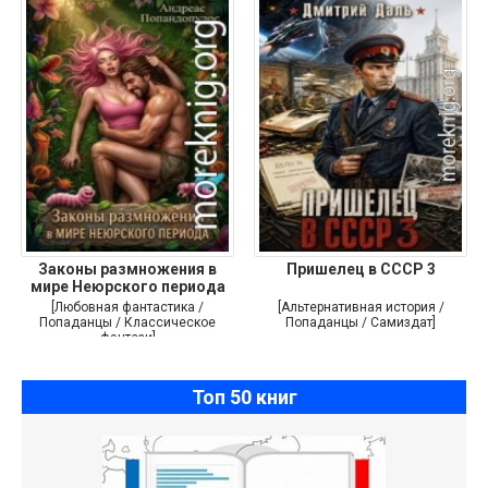
Законы размножения в
Пришелец в СССР 3
мире Неюрского периода
[Любовная фантастика /
[Альтернативная история /
Попаданцы / Классическое
Попаданцы / Самиздат]
фэнтези]
Топ 50 книг