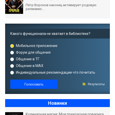
Пётр Воронов наконец активирует родовую
реликвию...
Какого функционала не хватает в библиотеке?
Мобильное приложение
Форум для общения
Общение в ТГ
Общение в MAX
Индивидуальные рекомендации что почитать
Голосовать
Результаты
Новинки
Кулинарная магия: Моя прекрасная повариха.