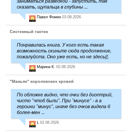
заниматься разведкой - запустить, так
сказать, щупальца в глубины ...
Павел Фомин
03.08.2026
Системный тактик
Понравилась книга. У кого есть такая
возможность скиньте сюда продолжение,
пожалуйста. Оно уже есть, но не здесь((.
Марина К.
02.08.2026
"Маньяк" королевских кровей
По обложке видно, что очки без диоптрий,
чисто "чтоб были". При "минусе" - а а
героини "минус", иначе без очков видела б
более-мен ...
L
02.08.2026