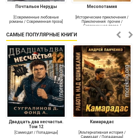
Почтальон Неруды
Месопотамия
[Современные любовные
[Исторические приключения /
романы / Современная проза]
Приключения: прочее /
Современная проза /
Историческая проза]
САМЫЕ ПОПУЛЯРНЫЕ КНИГИ
Двадцать два несчастья.
Камарадас
Том 12
[Самиздат / Попаданцы]
[Альтернативная история /
Самиздат / Попаданцы]