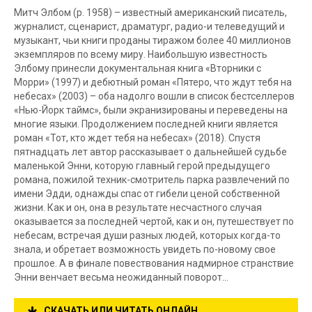
Митч Элбом (р. 1958) – известный американский писатель,
журналист, сценарист, драматург, радио-и телеведущий и
музыкант, чьи книги проданы тиражом более 40 миллионов
экземпляров по всему миру. Наибольшую известность
Элбому принесли документальная книга «Вторники с
Морри» (1997) и дебютный роман «Пятеро, что ждут тебя на
небесах» (2003) – оба надолго вошли в список бестселлеров
«Нью-Йорк таймс», были экранизированы и переведены на
многие языки. Продолжением последней книги является
роман «Тот, кто ждет тебя на небесах» (2018). Спустя
пятнадцать лет автор рассказывает о дальнейшей судьбе
маленькой Энни, которую главный герой предыдущего
романа, пожилой техник-смотритель парка развлечений по
имени Эдди, однажды спас от гибели ценой собственной
жизни. Как и он, она в результате несчастного случая
оказывается за последней чертой, как и он, путешествует по
небесам, встречая души разных людей, которых когда-то
знала, и обретает возможность увидеть по-новому свое
прошлое. А в финале повествования надмирное странствие
Энни венчает весьма неожиданный поворот…
СКАЧАТЬ ИЛИ ЧИТАТЬ ОНЛАЙН