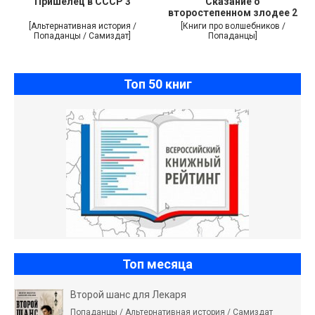
Пришелец в СССР 3
Сказание о
второстепенном злодее 2
[Альтернативная история /
[Книги про волшебников /
Попаданцы / Самиздат]
Попаданцы]
Топ 50 книг
Топ месяца
Второй шанс для Лекаря
Попаданцы / Альтернативная история / Самиздат