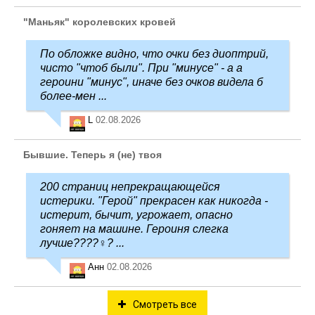
"Маньяк" королевских кровей
По обложке видно, что очки без диоптрий,
чисто "чтоб были". При "минусе" - а а
героини "минус", иначе без очков видела б
более-мен ...
L
02.08.2026
Бывшие. Теперь я (не) твоя
200 страниц непрекращающейся
истерики. "Герой" прекрасен как никогда -
истерит, бычит, угрожает, опасно
гоняет на машине. Героиня слегка
лучше????‍♀️? ...
Анн
02.08.2026
Смотреть все