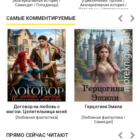
[Альтернативная история /
[Приключения: прочее /
Самиздат / Попаданцы]
Альтернативная история /
Попаданцы / Исторические
приключения]
САМЫЕ КОММЕНТИРУЕМЫЕ
Договор на любовь с
Герцогиня Эмили
магом. Целительница моей
души
[Любовная фантастика]
[Любовная фантастика /
Самиздат]
ПРЯМО СЕЙЧАС ЧИТАЮТ