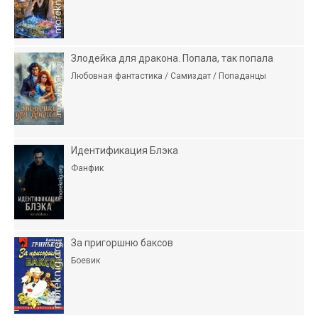
Злодейка для дракона. Попала, так попала
Любовная фантастика / Самиздат / Попаданцы
Идентификация Блэка
Фанфик
За пригоршню баксов
Боевик