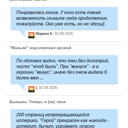
Понравилась книга. У кого есть такая
возможность скиньте сюда продолжение,
пожалуйста. Оно уже есть, но не здесь((.
Марина К.
02.08.2026
"Маньяк" королевских кровей
По обложке видно, что очки без диоптрий,
чисто "чтоб были". При "минусе" - а а
героини "минус", иначе без очков видела б
более-мен ...
L
02.08.2026
Бывшие. Теперь я (не) твоя
200 страниц непрекращающейся
истерики. "Герой" прекрасен как никогда -
истерит, бычит, угрожает, опасно