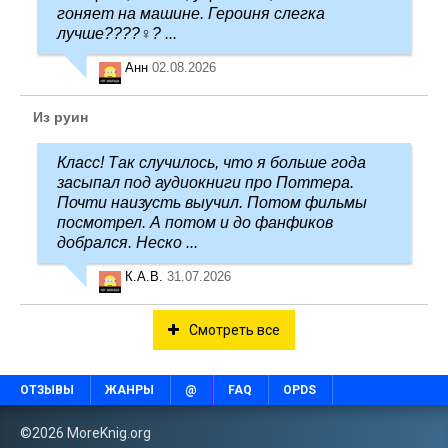
гоняет на машине. Героиня слегка
лучше????‍♀️? ...
Анн
02.08.2026
Из руин
Класс! Так случилось, что я больше года
засыпал под аудиокниги про Поттера.
Почти наизусть выучил. Потом фильмы
посмотрел. А потом и до фанфиков
добрался. Неско ...
К.А.В.
31.07.2026
Смотреть все
ОТЗЫВЫ
ЖАНРЫ
@
FAQ
OPDS
©2026 MoreKnig.org