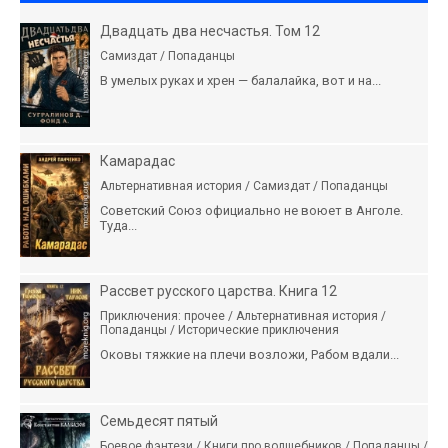
Двадцать два несчастья. Том 12
Самиздат / Попаданцы
В умелых руках и хрен — балалайка, вот и на...
Камарадас
Альтернативная история / Самиздат / Попаданцы
Советский Союз официально не воюет в Анголе.
Туда...
Рассвет русского царства. Книга 12
Приключения: прочее / Альтернативная история /
Попаданцы / Исторические приключения
Оковы тяжкие на плечи возложи, Рабом вдали...
Семьдесят пятый
Боевое фэнтези / Книги про волшебников / Попаданцы /