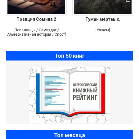
Позиция Сомина 2
Туман мёртвых.
[Попаданцы / Самиздат /
[Ужасы]
Альтернативная история / Спорт]
Топ 50 книг
Топ месяца