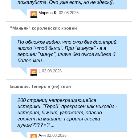
пожалуйста. Оно уже есть, но не здесь((.
Марина К.
02.08.2026
"Маньяк" королевских кровей
По обложке видно, что очки без диоптрий,
чисто "чтоб были". При "минусе" - а а
героини "минус", иначе без очков видела б
более-мен ...
L
02.08.2026
Бывшие. Теперь я (не) твоя
200 страниц непрекращающейся
истерики. "Герой" прекрасен как никогда -
истерит, бычит, угрожает, опасно
гоняет на машине. Героиня слегка
лучше????‍♀️? ...
Анн
02.08.2026