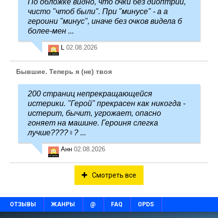
По обложке видно, что очки без диоптрий,
чисто "чтоб были". При "минусе" - а а
героини "минус", иначе без очков видела б
более-мен ...
L
02.08.2026
Бывшие. Теперь я (не) твоя
200 страниц непрекращающейся
истерики. "Герой" прекрасен как никогда -
истерит, бычит, угрожает, опасно
гоняет на машине. Героиня слегка
лучше????‍♀️? ...
Анн
02.08.2026
Смотреть все
ОТЗЫВЫ
ЖАНРЫ
@
FAQ
OPDS