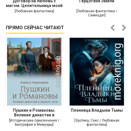
Договор на любовь с
Герцогиня Эмили
магом. Целительница моей
души
[Любовная фантастика]
[Любовная фантастика /
Самиздат]
ПРЯМО СЕЙЧАС ЧИТАЮТ
Пушкин и Романовы.
Пленница Владыки Тьмы
Великие династии в
зеркале эпох
[Исторические приключения /
[Эротика, Секс / Любовная
Биографии и Мемуары]
фантастика]