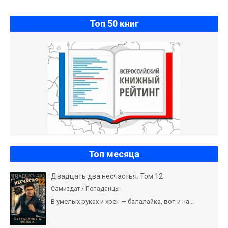
Топ 50 книг
Топ месяца
Двадцать два несчастья. Том 12
Самиздат / Попаданцы
В умелых руках и хрен — балалайка, вот и на...