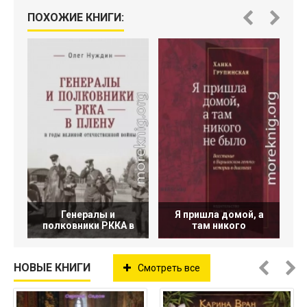
ПОХОЖИЕ КНИГИ:
З
Генералы и
Я пришла домой, а
полковники РККА в
там никого
НОВЫЕ КНИГИ
Смотреть все