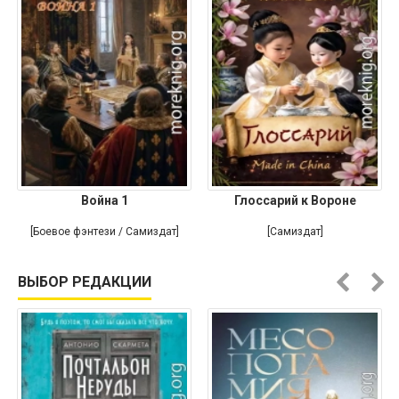
Война 1
Глоссарий к Вороне
[Боевое фэнтези / Самиздат]
[Самиздат]
ВЫБОР РЕДАКЦИИ