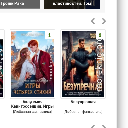
Тропік Рака
властивостей. Том
Академия
Безупречная
Анар
Квинтэссенция. Игры
ди
четырех стихий
[Любовная фантастика]
[Любовная фантастика]
[Пу