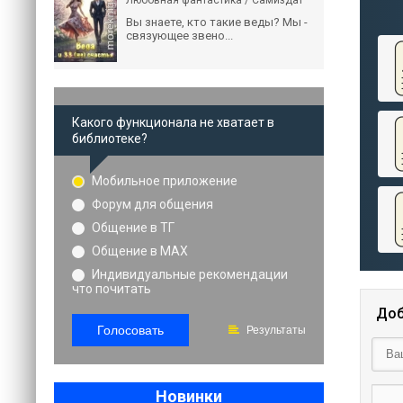
Любовная фантастика / Самиздат
Вы знаете, кто такие веды? Мы -
связующее звено...
Какого функционала не хватает в
библиотеке?
Мобильное приложение
Форум для общения
Общение в ТГ
Общение в MAX
Индивидуальные рекомендации
что почитать
Доб
Голосовать
Результаты
Новинки