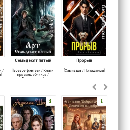
Семьдесят пятый
Прорыв
Веда и 
я /
[Боевое фэнтези / Книги
[Самиздат / Попаданцы]
[Любовн
]
про волшебников /
С
Попаданцы /
Историческое фэнтези]