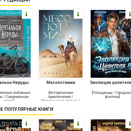
альон Неруды
Месопотамия
Эволюция целителя
менные любовные
[Исторические
[Попаданцы / Городск
ы / Современная
приключения /
фэнтези]
проза]
Приключения: прочее /
Современная проза /
Е ПОПУЛЯРНЫЕ КНИГИ
Историческая проза]