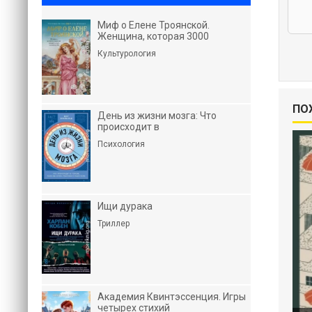
Миф о Елене Троянской.
Женщина, которая 3000
Культурология
ПО
День из жизни мозга: Что
происходит в
Психология
Ищи дурака
Триллер
Академия Квинтэссенция. Игры
четырех стихий