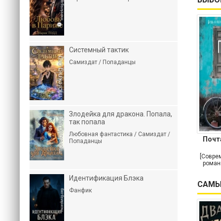
Системный тактик
Самиздат / Попаданцы
Злодейка для дракона. Попала,
так попала
Любовная фантастика / Самиздат /
Почт
Попаданцы
[Совре
роман
Идентификация Блэка
САМЫ
Фанфик