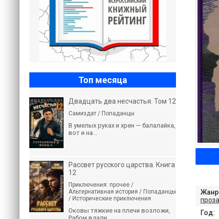
Топ месяца
Двадцать два несчастья. Том 12
Самиздат / Попаданцы
В умелых руках и хрен — балалайка,
вот и на...
Рассвет русского царства. Книга
12
Приключения: прочее /
Альтернативная история / Попаданцы
Жанр
/ Исторические приключения
проз
Оковы тяжкие на плечи возложи,
Год:
Рабом вдали...