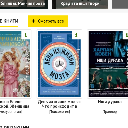
блинцы. Ранняя проза
Крадії та інші твори
Е КНИГИ
Смотреть все
иф о Елене
День из жизни мозга:
Ищи дурака
ской. Женщина,
Что происходит в
орая 3000 лет
голове,
ультурология]
[Психология]
[Триллер]
Р РЕДАКЦИИ