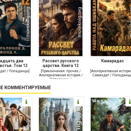
адцать два
Рассвет русского
Камарадас
астья. Том 12
царства. Книга 12
дат / Попаданцы]
[Приключения: прочее /
[Альтернативная истори
Альтернативная история /
Самиздат / Попаданцы
Попаданцы /
Исторические
Е КОММЕНТИРУЕМЫЕ
приключения]