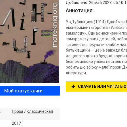
Добавлено: 26 май 2023, 05:10. 
Аннотация:
У «Дублінцях» (1914) Джеймса 
експериментаторства «Улісса» т
замолоду». Однак насичений псих
компрометуючих деталей, небаж
готовність шокувати «набожних т
батьківщини — це не завжди блак
дощового дня та брудно-коричн
безпомилково упізнати стиль піз
робить цю збірку малої прози 
літератури.
СКАЧАТЬ ИЛИ ЧИТАТЬ 
Мой статус книги
:
Проза
/
Классическая
а
2017