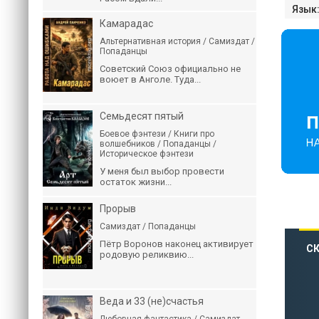
Язык
Камарадас
Альтернативная история / Самиздат /
Попаданцы
Советский Союз официально не
воюет в Анголе. Туда...
Семьдесят пятый
Боевое фэнтези / Книги про
волшебников / Попаданцы /
Историческое фэнтези
У меня был выбор провести
остаток жизни...
Прорыв
Самиздат / Попаданцы
Пётр Воронов наконец активирует
СК
родовую реликвию...
Веда и 33 (не)счастья