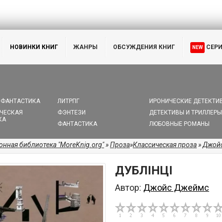
НОВИНКИ КНИГ
ЖАНРЫ
ОБСУЖДЕНИЯ КНИГ
СЕР
NEW
 ФАНТАСТИКА
ЛИТРПГ
ИРОНИЧЕСКИЕ ДЕТЕКТИ
ЧЕСКАЯ
ФЭНТЕЗИ
ДЕТЕКТИВЫ И ТРИЛЛЕРЫ
КА
ФАНТАСТИКА
ЛЮБОВНЫЕ РОМАНЫ
онная библиотека "MoreKnig.org"
»
Проза
»
Классическая проза
»
Джой
ДУБЛІНЦІ
Автор:
Джойс Джеймс