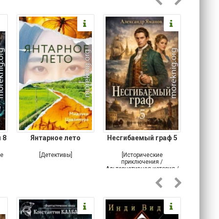
 8
Янтарное лето
Несгибаемый граф 5
Зав
Кровн
ое
[Детективы]
[Исторические
[Любовн
приключения /
Альтернативная история /
Попаданцы / Самиздат]