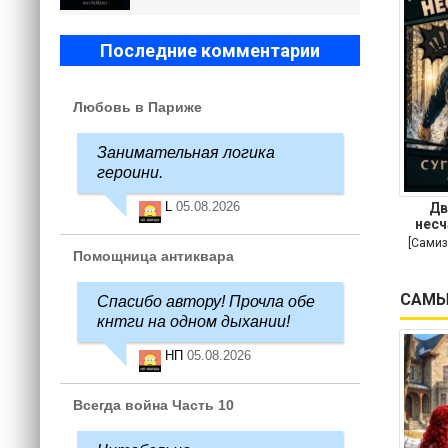
Последние комментарии
Любовь в Париже
Занимательная логика
героини.
L
05.08.2026
Дв
несч
[Самиз
Помощница антиквара
САМЫ
Спасибо автору! Прочла обе
кнтги на одном дыхании!
НП
05.08.2026
Всегда война Часть 10