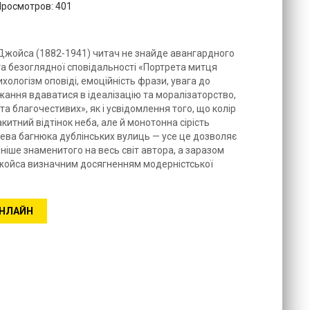
Просмотров: 401
Джойса (1882-1941) читач не знайде авангардного
а безоглядної сповідальності «Портрета митця
ологізм оповіді, емоційність фрази, увага до
ання вдаватися в ідеалізацію та моралізаторство,
а благочестивих», як і усвідомлення того, що колір
итний відтінок неба, але й монотонна сірість
ева багнюка дублінських вулиць — усе це дозволяє
ніше знаменитого на весь світ автора, а заразом
Джойса визначним досягненням модерністської
ОНЛАЙН