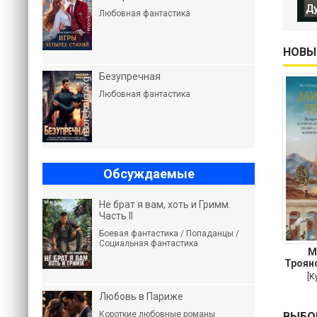
Ду
Любовная фантастика
НОВЫ
Безупречная
Любовная фантастика
Обсуждаемые
Не брат я вам, хоть и Гримм.
Часть II
Боевая фантастика / Попаданцы /
Социальная фантастика
М
Троян
кот
[К
Любовь в Париже
Короткие любовные романы
ВЫБО