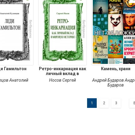
и Гамильтон
Ретро-инкарнация как
Камень, храни
личный вклад в
ецов Анатолий
Носов Сергей
Андрей Бударов Андр
Бударов
1
2
3