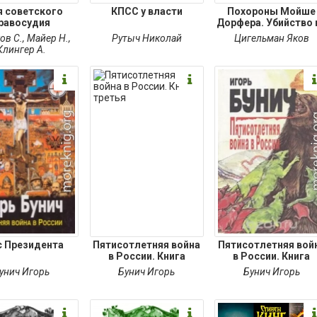
я советского
КПСС у власти
Похороны Мойше
равосудия
Дорфера. Убийство 
ов С.
,
Майер Н.
,
Рутыч Николай
Цигельман Яков
Клингер А.
с Президента
Пятисотлетняя война
Пятисотлетняя вой
в России. Книга
в России. Книга
унич Игорь
Бунич Игорь
Бунич Игорь