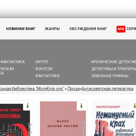
НОВИНКИ КНИГ
ЖАНРЫ
ОБСУЖДЕНИЯ КНИГ
СЕР
NEW
 ФАНТАСТИКА
ЛИТРПГ
ИРОНИЧЕСКИЕ ДЕТЕКТИ
ЧЕСКАЯ
ФЭНТЕЗИ
ДЕТЕКТИВЫ И ТРИЛЛЕРЫ
КА
ФАНТАСТИКА
ЛЮБОВНЫЕ РОМАНЫ
онная библиотека "MoreKnig.org"
»
Проза
»
Антисоветская литература