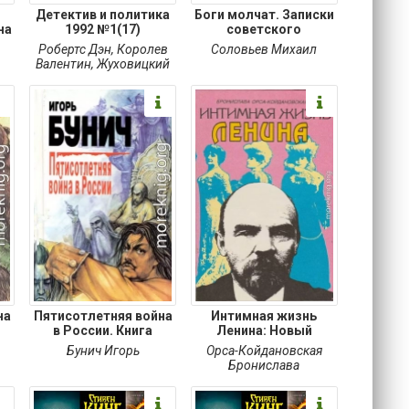
Детектив и политика
Боги молчат. Записки
на
1992 №1(17)
советского
Робертс Дэн
,
Королев
Соловьев Михаил
Валентин
,
Жуховицкий
Леонид
,
Хесслинд Ларс
,
Слонби Алекс
,
Иванова
Татьяна
на
Пятисотлетняя война
Интимная жизнь
в России. Книга
Ленина: Новый
портрет на
Бунич Игорь
Орса-Койдановская
Бронислава