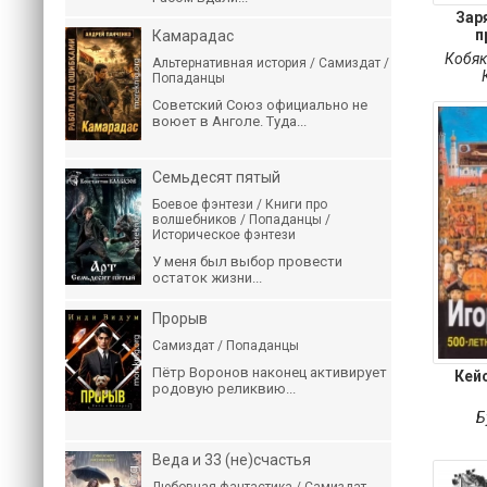
Зар
п
Камарадас
Кобяк
Альтернативная история / Самиздат /
Попаданцы
Советский Союз официально не
воюет в Анголе. Туда...
Семьдесят пятый
Боевое фэнтези / Книги про
волшебников / Попаданцы /
Историческое фэнтези
У меня был выбор провести
остаток жизни...
Прорыв
Самиздат / Попаданцы
Пётр Воронов наконец активирует
Кей
родовую реликвию...
Б
Веда и 33 (не)счастья