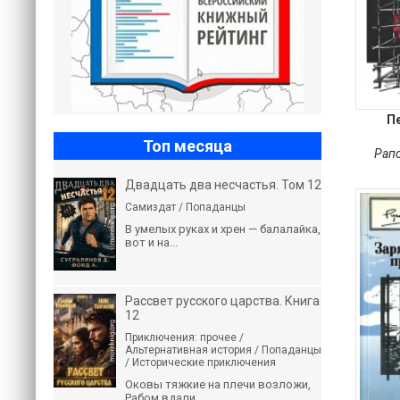
П
Топ месяца
Рап
Двадцать два несчастья. Том 12
Самиздат / Попаданцы
В умелых руках и хрен — балалайка,
вот и на...
Рассвет русского царства. Книга
12
Приключения: прочее /
Альтернативная история / Попаданцы
/ Исторические приключения
Оковы тяжкие на плечи возложи,
Рабом вдали...