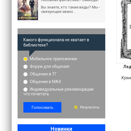
Любовная фантастика / Самиздат
Вы знаете, кто такие веды? Мы -
связующее звено...
Какого функционала не хватает в
библиотеке?
Мобильное приложение
Форум для общения
Лед
Общение в ТГ
Кузн
Общение в MAX
Индивидуальные рекомендации
что почитать
Голосовать
Результаты
Новинки