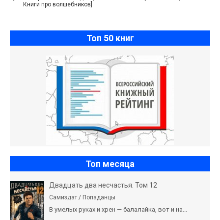
Книги про волшебников]
Топ 50 книг
Топ месяца
Двадцать два несчастья. Том 12
Самиздат / Попаданцы
В умелых руках и хрен — балалайка, вот и на...