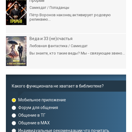
Прорыв
Самиздат / Попаданцы
Пётр Воронов наконец активирует родовую
реликвию...
Веда и 33 (не)счастья
Любовная фантастика / Самиздат
Вы знаете, кто такие веды? Мы - связующее звено...
Какого функционала не хватает в библиотеке?
Мобильное приложение
Форум для общения
Общение в ТГ
Общение в MAX
Индивидуальные рекомендации что почитать