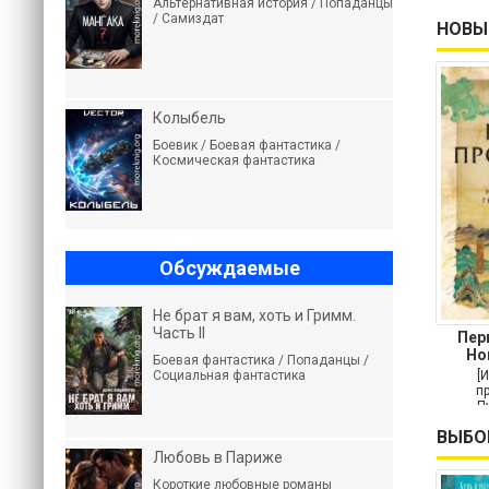
Альтернативная история / Попаданцы
/ Самиздат
НОВЫ
Колыбель
Боевик / Боевая фантастика /
Космическая фантастика
Обсуждаемые
Не брат я вам, хоть и Гримм.
Часть II
Пер
Но
Боевая фантастика / Попаданцы /
гео
Социальная фантастика
[
п
П
ВЫБО
Любовь в Париже
Короткие любовные романы