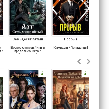
Семьдесят пятый
Прорыв
Веда и 
/
[Боевое фэнтези / Книги
[Самиздат / Попаданцы]
[Любовн
 /
про волшебников /
С
Попаданцы /
Историческое фэнтези]