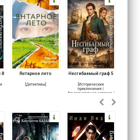
 8
Янтарное лето
Несгибаемый граф 5
Зав
Кровн
ое
[Детективы]
[Исторические
[Любовн
приключения /
Альтернативная история /
Попаданцы / Самиздат]