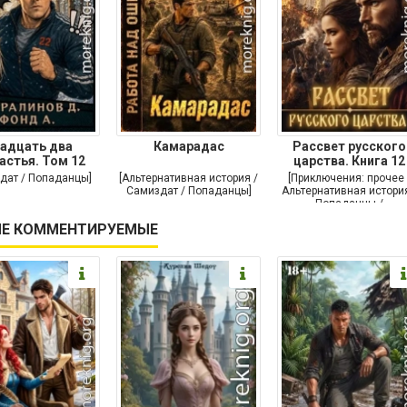
адцать два
Камарадас
Рассвет русского
астья. Том 12
царства. Книга 12
дат / Попаданцы]
[Альтернативная история /
[Приключения: прочее 
Самиздат / Попаданцы]
Альтернативная история
Попаданцы /
Исторические
Е КОММЕНТИРУЕМЫЕ
приключения]