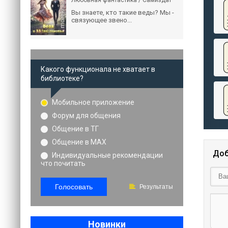
Любовная фантастика / Самиздат
Вы знаете, кто такие веды? Мы -
связующее звено...
Какого функционала не хватает в
библиотеке?
Мобильное приложение
Форум для общения
Общение в ТГ
Общение в MAX
Доб
Индивидуальные рекомендации
что почитать
Голосовать
Результаты
Новинки