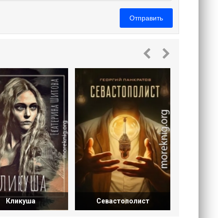
Отправить
Исто
Ми
Кликуша
Севастополист