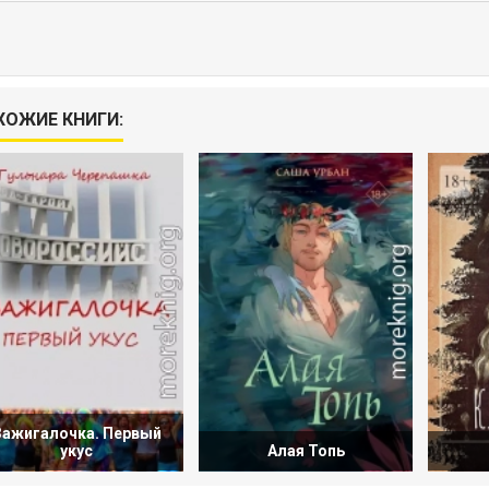
ХОЖИЕ КНИГИ:
Зажигалочка. Первый
укус
Алая Топь