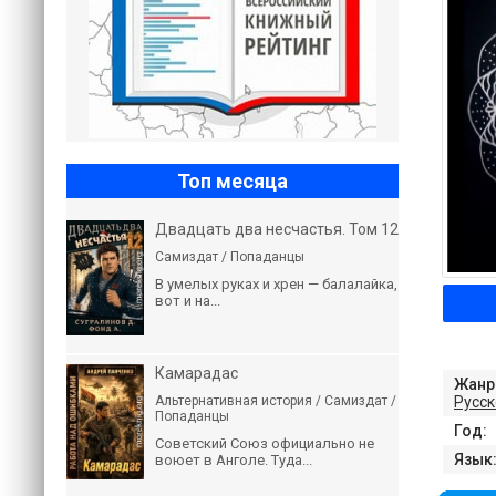
Топ месяца
Двадцать два несчастья. Том 12
Самиздат / Попаданцы
В умелых руках и хрен — балалайка,
вот и на...
Камарадас
Жанр
Русск
Альтернативная история / Самиздат /
Попаданцы
Год:
Советский Союз официально не
Язык
воюет в Анголе. Туда...