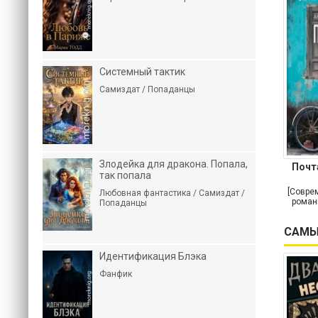
Системный тактик
Самиздат / Попаданцы
Злодейка для дракона. Попала,
Почт
так попала
[Совре
Любовная фантастика / Самиздат /
роман
Попаданцы
САМЫ
Идентификация Блэка
Фанфик