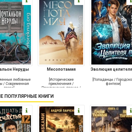
альон Неруды
Месопотамия
Эволюция целителя
менные любовные
[Исторические
[Попаданцы / Городск
ы / Современная
приключения /
фэнтези]
проза]
Приключения: прочее /
Современная проза /
Е ПОПУЛЯРНЫЕ КНИГИ
Историческая проза]