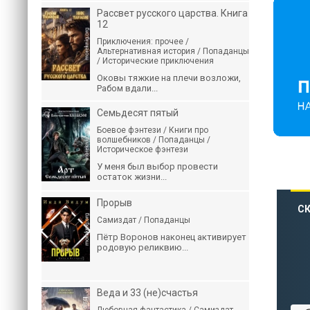
Рассвет русского царства. Книга
12
Приключения: прочее /
Альтернативная история / Попаданцы
/ Исторические приключения
Оковы тяжкие на плечи возложи,
Рабом вдали...
Семьдесят пятый
Боевое фэнтези / Книги про
волшебников / Попаданцы /
Историческое фэнтези
У меня был выбор провести
остаток жизни...
Прорыв
СК
Самиздат / Попаданцы
Пётр Воронов наконец активирует
родовую реликвию...
Веда и 33 (не)счастья