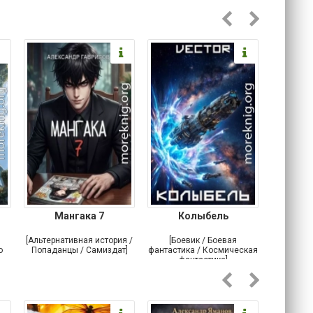
Мангака 7
Колыбель
Невеста
для
[Альтернативная история /
[Боевик / Боевая
[Любовн
о
Попаданцы / Самиздат]
фантастика / Космическая
фантастика]