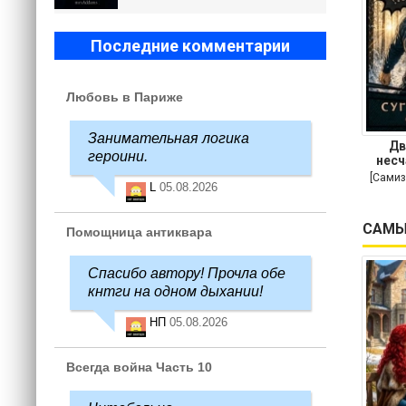
Последние комментарии
Любовь в Париже
Занимательная логика
Дв
героини.
несч
[Самиз
L
05.08.2026
САМЫ
Помощница антиквара
Спасибо автору! Прочла обе
кнтги на одном дыхании!
НП
05.08.2026
Всегда война Часть 10