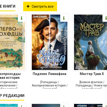
Е КНИГИ
Смотреть все
вопроходцы:
Падение Левиафана
Мастер Трав X
вая история
графических
Исторические
[Попаданцы /
[Боевое фэнтези /
риключения /
Альтернативная история /
Попаданцы / Книги пр
ублицистика]
Самиздат]
волшебников]
Р РЕДАКЦИИ