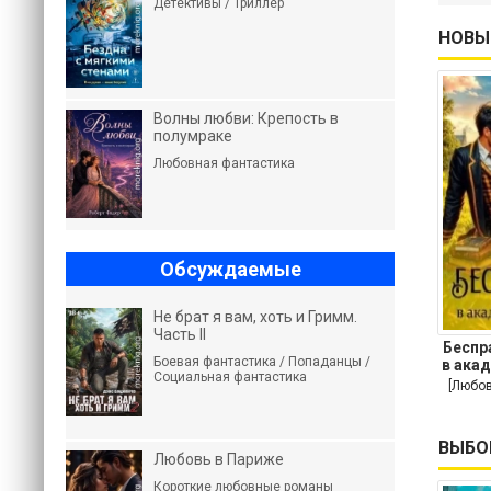
Детективы / Триллер
НОВЫ
Волны любви: Крепость в
полумраке
Любовная фантастика
Обсуждаемые
Не брат я вам, хоть и Гримм.
Часть II
Беспр
Боевая фантастика / Попаданцы /
в ака
Социальная фантастика
[Любов
ВЫБО
Любовь в Париже
Короткие любовные романы