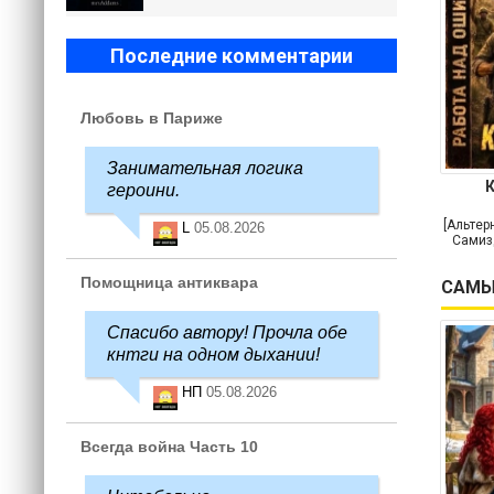
Последние комментарии
Любовь в Париже
Занимательная логика
героини.
[Альтер
L
05.08.2026
Самиз
Помощница антиквара
САМЫ
Спасибо автору! Прочла обе
кнтги на одном дыхании!
НП
05.08.2026
Всегда война Часть 10