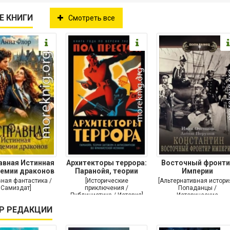
Е КНИГИ
Смотреть все
авная Истинная
Архитекторы террора:
Восточный фронти
демии драконов
Паранойя, теории
Империи
заговора и
ная фантастика /
[Исторические
[Альтернативная истори
Самиздат]
приключения /
Попаданцы /
Публицистика / История]
Исторические
приключения / Самизда
Р РЕДАКЦИИ