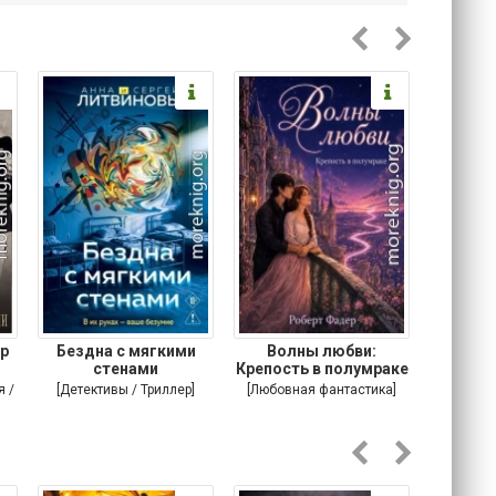
р
Бездна с мягкими
Волны любви:
Подонок
стенами
Крепость в полумраке
я /
[Детективы / Триллер]
[Любовная фантастика]
[Соврем
романы /
т]