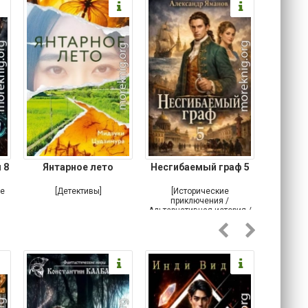
 8
Янтарное лето
Несгибаемый граф 5
Зав
Кровн
ое
[Детективы]
[Исторические
[Любовн
приключения /
Альтернативная история /
Попаданцы / Самиздат]