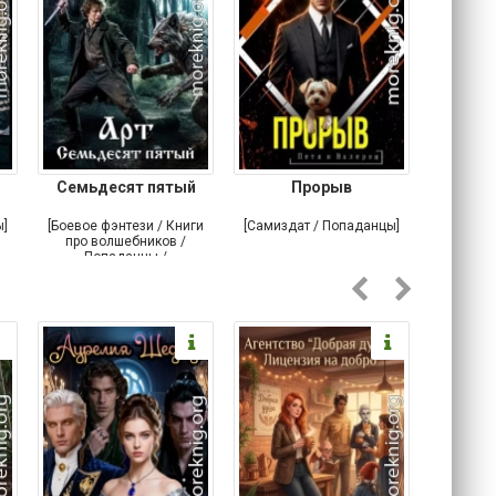
Семьдесят пятый
Прорыв
Веда и 
ы]
[Боевое фэнтези / Книги
[Самиздат / Попаданцы]
[Любовн
про волшебников /
С
Попаданцы /
Историческое фэнтези]