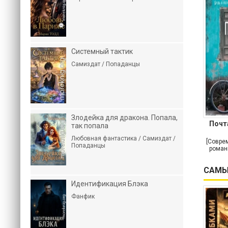
Системный тактик
Самиздат / Попаданцы
Злодейка для дракона. Попала,
Почт
так попала
Любовная фантастика / Самиздат /
[Совре
Попаданцы
роман
САМЫ
Идентификация Блэка
Фанфик