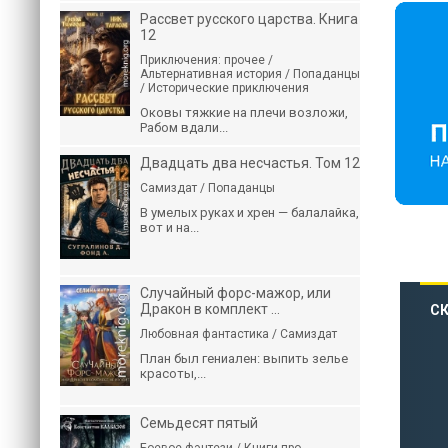
Рассвет русского царства. Книга
12
Приключения: прочее /
Альтернативная история / Попаданцы
/ Исторические приключения
Оковы тяжкие на плечи возложи,
Рабом вдали...
Двадцать два несчастья. Том 12
Самиздат / Попаданцы
В умелых руках и хрен — балалайка,
вот и на...
Случайный форс-мажор, или
Дракон в комплект ...
СК
Любовная фантастика / Самиздат
План был гениален: выпить зелье
красоты,...
Семьдесят пятый