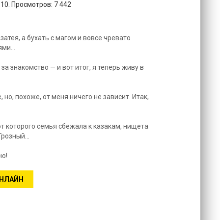
10. Просмотров: 7 442
затея, а бухать с магом и вовсе чревато
ями…
за знакомство — и вот итог, я теперь живу в
 но, похоже, от меня ничего не зависит. Итак,
т которого семья сбежала к казакам, нищета
розный...
но!
ОНЛАЙН