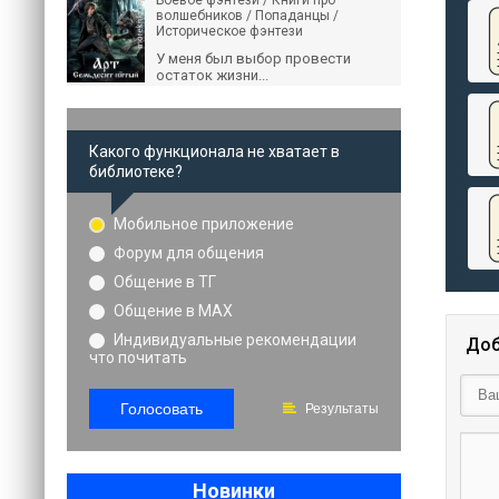
Боевое фэнтези / Книги про
волшебников / Попаданцы /
Историческое фэнтези
У меня был выбор провести
остаток жизни...
Какого функционала не хватает в
библиотеке?
Мобильное приложение
Форум для общения
Общение в ТГ
Общение в MAX
Индивидуальные рекомендации
Доб
что почитать
Голосовать
Результаты
Новинки