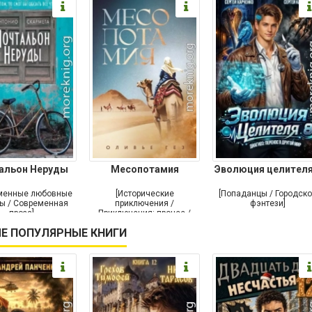
альон Неруды
Месопотамия
Эволюция целителя
менные любовные
[Исторические
[Попаданцы / Городск
ы / Современная
приключения /
фэнтези]
проза]
Приключения: прочее /
Современная проза /
Е ПОПУЛЯРНЫЕ КНИГИ
Историческая проза]