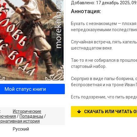
Добавлено: 17 декабрь 2025, 09:
Аннотация:
Бухать с незнакомцем — плохая 
непредсказуемыми последстви
Случайная встреча, пять капель 
шестнадцатом веке.
Так-то я не собирался в прошлое,
стартовый набор.
Сюрприз в виде папы-боярина, о
беспросветная и на троне Иван Г
Мой статус книги
Есть подозрение, что пить вред
:
Исторические
СКАЧАТЬ ИЛИ ЧИТАТЬ 
лючения
/
Попаданцы
/
ернативная история
:
Русский