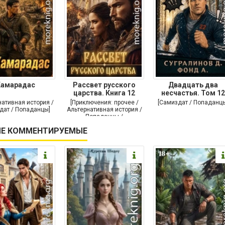
Камарадас
Рассвет русского
Двадцать два
царства. Книга 12
несчастья. Том 12
нативная история /
[Приключения: прочее /
[Самиздат / Попаданц
дат / Попаданцы]
Альтернативная история /
Попаданцы /
Исторические
Е КОММЕНТИРУЕМЫЕ
приключения]