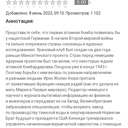
0.00
0
Добавлено: 8 июнь 2023, 09:10. Просмотров: 1 102
Аннотация:
Представьте себе, что первая атомная бомба появилась бы
у нацистской Германии. В начале Второй мировой войны
та сильно опережала страны-союзницы в ядерных
исследованиях: Урановый клуб был создан на два года
раньше Манхэттенского проекта. Страх перед немецким
ядерным проектом был так велик, что некоторые ждали
атомной бомбардировки Лондона уже в конце 1943 г.
Поэтому борьба с ним велась по разным направлениям
и разными людьми. Ирен Жолио-Кюри прятала
от захвативших Францию немцев радий (как это делала ее
мать Мария в Первую мировую). Редактор немецкого
научного журнала вытягивал информацию из физиков
и инженеров и передавал ее на Запад. Великобритания
забрасывала спецназовцев, чтобы взорвать завод
по производству тяжелой воды в оккупированной Норвегии.
Брат будущего президента США Кеннеди тренировался
управлять начиненным взрывчаткой самолетом; с помощью