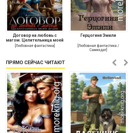
Договор на любовь с
Герцогиня Эмили
магом. Целительница моей
души
[Любовная фантастика]
[Любовная фантастика /
Самиздат]
ПРЯМО СЕЙЧАС ЧИТАЮТ