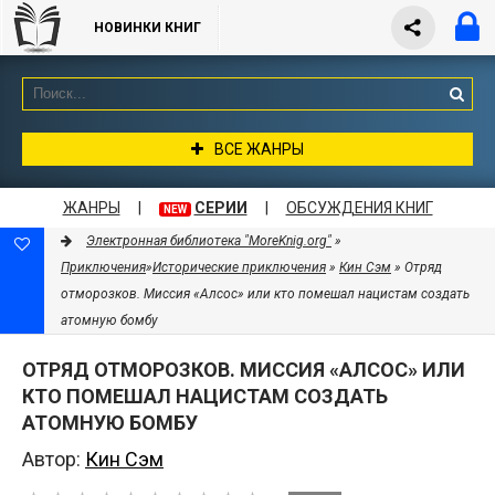
НОВИНКИ КНИГ
ВСЕ ЖАНРЫ
ЖАНРЫ
|
СЕРИИ
|
ОБСУЖДЕНИЯ КНИГ
NEW
Электронная библиотека "MoreKnig.org"
»
Приключения
»
Исторические приключения
»
Кин Сэм
» Отряд
отморозков. Миссия «Алсос» или кто помешал нацистам создать
атомную бомбу
ОТРЯД ОТМОРОЗКОВ. МИССИЯ «АЛСОС» ИЛИ
КТО ПОМЕШАЛ НАЦИСТАМ СОЗДАТЬ
АТОМНУЮ БОМБУ
Автор:
Кин Сэм