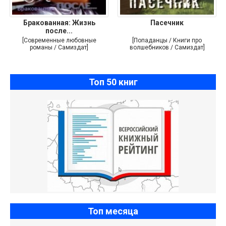
Бракованная: Жизнь
Пасечник
после...
[Современные любовные
[Попаданцы / Книги про
романы / Самиздат]
волшебников / Самиздат]
Топ 50 книг
Топ месяца