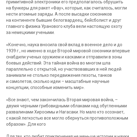
примитивной электроники его предполагалось обрушить
на бункеры для ракет «Фау», которые, как считалось, могли
нести атомные заряды. А после высадки союзников
на континенте бывшие белогвардеец, бейсболист и друг
главного физика Уранового клуба вели настоящую охоту
за немецкими учеными.
«Конечно, наука вносила свой вклад в военное дело и до
1939 г., но именно в ходе Второй мировой союзники впервые
снабдили ученых оружием и касками и отправили в зоны
боевых действий. Эта тайная война во многом шла
параллельно с открытой, но участвовавших в ней людей
занимали не столько передвижения пехоты, танков
и самолетов, сколько идеи – масштабные научные
концепции, способные изменить мир».
«Все знают, чем закончилась Вторая мировая война, –
двумя черными грибовидными облаками над обугленными
развалинами Хиросимы и Нагасаки. Но мало кто осознает,
с какой легкостью все могло обернуться противоположным
образом». Для кого
Для тех, кто любит приключения не меньше истории и науки,