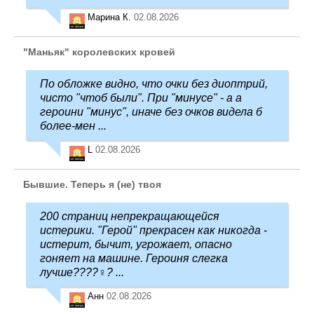
Марина К.
02.08.2026
"Маньяк" королевских кровей
По обложке видно, что очки без диоптрий,
чисто "чтоб были". При "минусе" - а а
героини "минус", иначе без очков видела б
более-мен ...
L
02.08.2026
Бывшие. Теперь я (не) твоя
200 страниц непрекращающейся
истерики. "Герой" прекрасен как никогда -
истерит, бычит, угрожает, опасно
гоняет на машине. Героиня слегка
лучше????‍♀️? ...
Анн
02.08.2026