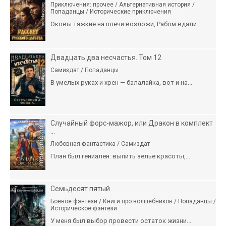
Приключения: прочее / Альтернативная история /
Попаданцы / Исторические приключения
Оковы тяжкие на плечи возложи, Рабом вдали...
Двадцать два несчастья. Том 12
Самиздат / Попаданцы
В умелых руках и хрен — балалайка, вот и на...
Случайный форс-мажор, или Дракон в комплект
...
Любовная фантастика / Самиздат
План был гениален: выпить зелье красоты,...
Семьдесят пятый
Боевое фэнтези / Книги про волшебников / Попаданцы /
Историческое фэнтези
У меня был выбор провести остаток жизни...