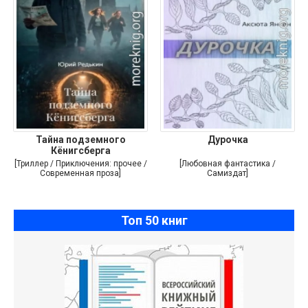
Тайна подземного
Дурочка
Кёнигсберга
[Триллер / Приключения: прочее /
[Любовная фантастика /
Современная проза]
Самиздат]
Топ 50 книг