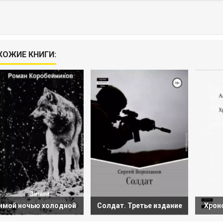
ХОЖИЕ КНИГИ:
имой ночью холодной
Солдат. Третье издание
Хрон