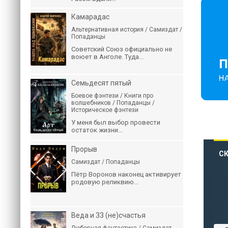
Камарадас
Альтернативная история / Самиздат /
Попаданцы
Советский Союз официально не
воюет в Анголе. Туда...
Семьдесят пятый
Боевое фэнтези / Книги про
волшебников / Попаданцы /
Историческое фэнтези
У меня был выбор провести
остаток жизни...
Прорыв
СК
Самиздат / Попаданцы
Пётр Воронов наконец активирует
родовую реликвию...
Веда и 33 (не)счастья