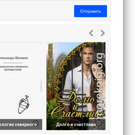
Отправить
Тёплая 
л
ология северного
Долго и счастливо