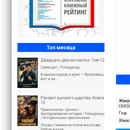
Топ месяца
Двадцать два несчастья. Том 12
Самиздат / Попаданцы
В умелых руках и хрен — балалайка,
вот и на...
Рассвет русского царства. Книга
Жанр
12
геог
Приключения: прочее /
Год:
Альтернативная история / Попаданцы
/ Исторические приключения
Язык
Оковы тяжкие на плечи возложи,
Рабом вдали...