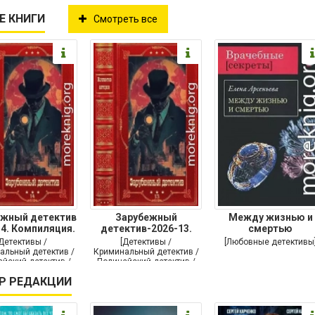
Е КНИГИ
Смотреть все
ежный детектив
Зарубежный
Между жизнью и
14. Компиляция.
детектив-2026-13.
смертью
Книги
Книги 1-10
[Детективы /
[Детективы /
[Любовные детективы
альный детектив /
Криминальный детектив /
йский детектив /
Полицейский детектив /
утой детектив]
Триллер]
Р РЕДАКЦИИ