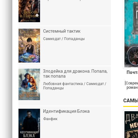
Системный тактик
Самиздат / Попаданцы
Злодейка для дракона. Попала,
Почт
так попала
[Совре
Любовная фантастика / Самиздат /
роман
Попаданцы
САМЫ
Идентификация Блэка
Фанфик