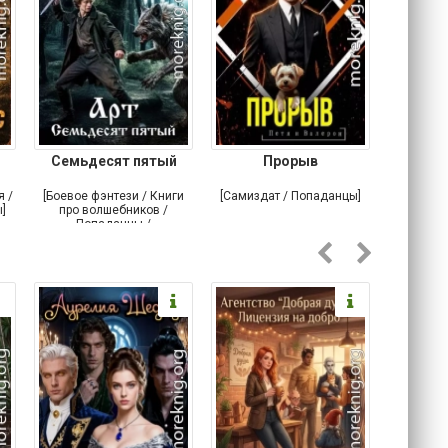
Семьдесят пятый
Прорыв
Веда и 
я /
[Боевое фэнтези / Книги
[Самиздат / Попаданцы]
[Любовн
]
про волшебников /
С
Попаданцы /
Историческое фэнтези]