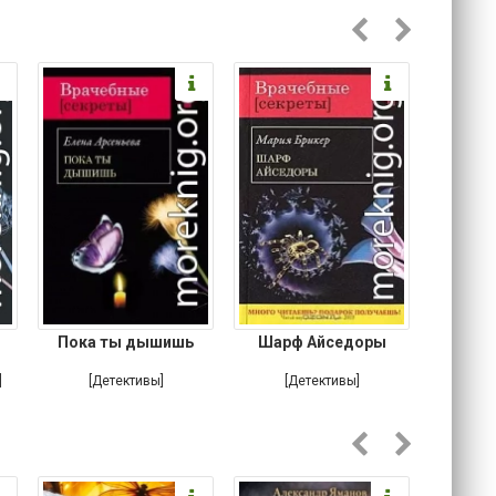
Пока ты дышишь
Шарф Айседоры
Там, 
]
[Детективы]
[Детективы]
[Любовн
Ирониче