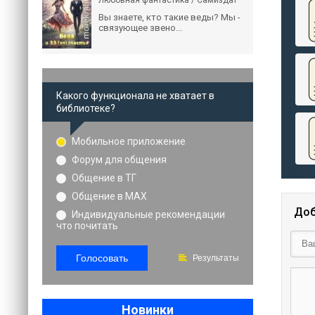
Любовная фантастика / Самиздат
Вы знаете, кто такие веды? Мы -
связующее звено...
Какого функционала не хватает в
библиотеке?
Мобильное приложение
Форум для общения
Общение в ТГ
Общение в MAX
Доб
Индивидуальные рекомендации
что почитать
Голосовать
Результаты
Новинки