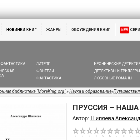
НОВИНКИ КНИГ
ЖАНРЫ
ОБСУЖДЕНИЯ КНИГ
СЕР
NEW
 ФАНТАСТИКА
ЛИТРПГ
ИРОНИЧЕСКИЕ ДЕТЕКТИ
ЧЕСКАЯ
ФЭНТЕЗИ
ДЕТЕКТИВЫ И ТРИЛЛЕРЫ
КА
ФАНТАСТИКА
ЛЮБОВНЫЕ РОМАНЫ
онная библиотека "MoreKnig.org"
»
Наука и образование
»
Путешествия
ПРУССИЯ – НАША
Автор:
Шиляева Алексан