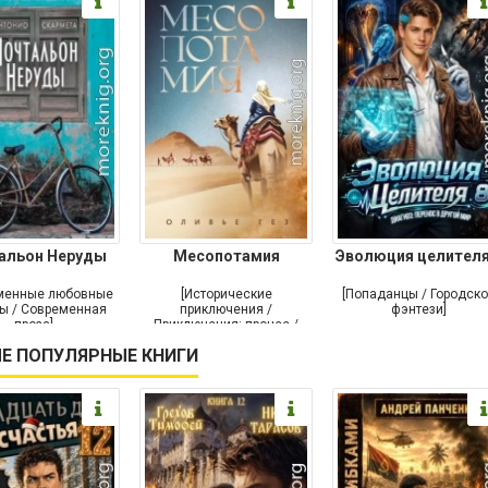
альон Неруды
Месопотамия
Эволюция целителя
менные любовные
[Исторические
[Попаданцы / Городск
ы / Современная
приключения /
фэнтези]
проза]
Приключения: прочее /
Современная проза /
Е ПОПУЛЯРНЫЕ КНИГИ
Историческая проза]