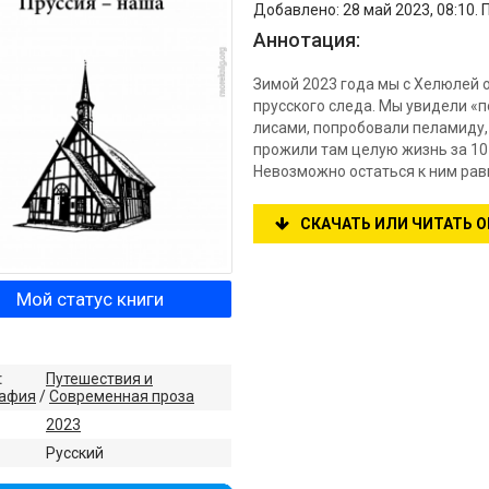
Добавлено: 28 май 2023, 08:10. 
Аннотация:
Зимой 2023 года мы с Хелюлей 
прусского следа. Мы увидели «
лисами, попробовали пеламиду,
прожили там целую жизнь за 10 
Невозможно остаться к ним ра
СКАЧАТЬ ИЛИ ЧИТАТЬ 
Мой статус книги
:
Путешествия и
рафия
/
Современная проза
2023
:
Русский