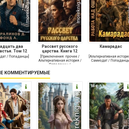
адцать два
Рассвет русского
Камарадас
астья. Том 12
царства. Книга 12
дат / Попаданцы]
[Приключения: прочее /
[Альтернативная истори
Альтернативная история /
Самиздат / Попаданцы
Попаданцы /
Исторические
Е КОММЕНТИРУЕМЫЕ
приключения]