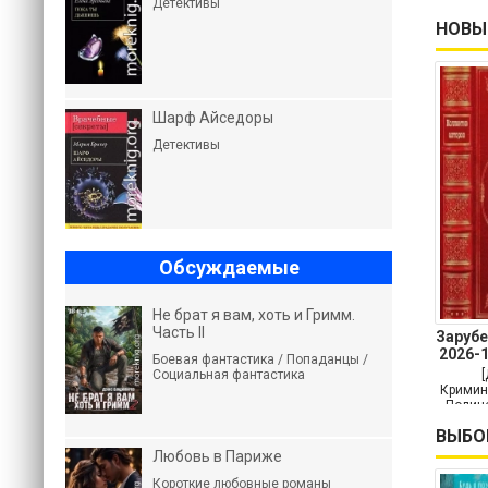
Детективы
НОВЫ
Шарф Айседоры
Детективы
Обсуждаемые
Не брат я вам, хоть и Гримм.
Часть II
Заруб
2026-
Боевая фантастика / Попаданцы /
Социальная фантастика
Кримин
Полице
Кр
ВЫБО
Любовь в Париже
Короткие любовные романы