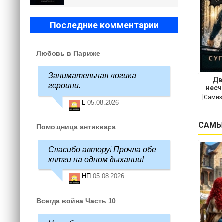
Последние комментарии
Любовь в Париже
Занимательная логика
Дв
героини.
несч
[Самиз
L
05.08.2026
САМЫ
Помощница антиквара
Спасибо автору! Прочла обе
кнтги на одном дыхании!
НП
05.08.2026
Всегда война Часть 10