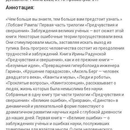
Аннотация:
«Чем больше вы знаете, тем больше вам предстоит узнать.»
/Лобсанг Рампа/ Первая часть трилогии «Предчувствия и
свершения». Заблуждения великих учёных — вот сюжет этой
книги. Некоторые ошибочные теории просуществовали века.
Они стимулировали мысль, заставляя искать выход из
тупика. Весь прогресс человечества состоит из преодоления
трудностей и заблуждений. Книга Ирины Радунской
«Предчувствия и свершения», как и её прежние книги —
«Безумные идеи», «Превращения гиперболоида инженера
Гарина», «Крушение парадоксов», «Аксель Берг — человек
двадцатого века», «Кванты и музы», «Люди и роботы»,
«Проклятые вопросы», «Квинтэссенция», рассказывает о
людях, жизнь которых была немыслима без науки.
Собранные в одну книгу три части трилогии «Предчувствия и
свершения»: «Великие ошибки», «Призраки», «Единство» в
динамичной и увлекательной форме повествуют о
драматичном развитии научных идей с глубокой древности
до наших дней. Первая книга — «Великие ошибки» — о
заблуждениях учёных и ошибках науки, послуживших
трамплином для взлётов мысли. О силе человеческого