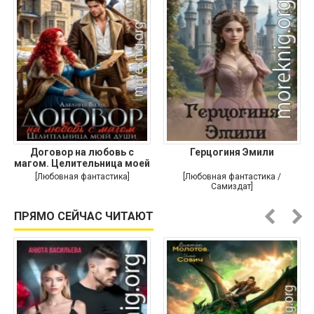
Договор на любовь с
Герцогиня Эмили
магом. Целительница моей
души
[Любовная фантастика]
[Любовная фантастика /
Самиздат]
ПРЯМО СЕЙЧАС ЧИТАЮТ