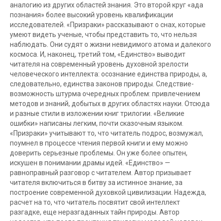
аналогию из других областей знания. Это второй круг «ада
познания» более высокий уровень квалификации
исследователей. «Призраки» рассказывают о снах, которые
умеют видеть ученые, чтобы представить то, что нельзя
наблюдать. Они судят о жизни невидимого атома и далекого
космоса. И, наконец, третий том, «Единство» выводит
читателя на современный уровень духовной зрелости
человеческого интеллекта: осознание единства природы, а,
следовательно, единства законов природы. Следствие-
возможность штурма очередных проблем: привлечением
методов и знаний, добытых в других областях науки. Отсюда
и разные стили в изложении книг трилогии. «Великие
ошибки» написаны легким, почти сказочным языком.
«Призраки» учитывают то, что читатель подрос, возмужал,
поумнел в процессе чтения первой книги и ему можно
доверить серьезные проблемы. Он уже более опытен,
искушен в понимании драмы идей. «Единство» —
равноправный разговор с читателем. Автор призывает
читателя включиться в битву за истинное знание, за
построение современной духовкой цивилизации. Надежда,
расчет на то, что читатель посвятит свой интеллект
разгадке, еще неразгаданных тайн природы. Автор