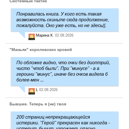
Системный тактик
Понравилась книга. У кого есть такая
возможность скиньте сюда продолжение,
пожалуйста. Оно уже есть, но не здесь((.
Марина К.
02.08.2026
"Маньяк" королевских кровей
По обложке видно, что очки без диоптрий,
чисто "чтоб были". При "минусе" - а а
героини "минус", иначе без очков видела б
более-мен ...
L
02.08.2026
Бывшие. Теперь я (не) твоя
200 страниц непрекращающейся
истерики. "Герой" прекрасен как никогда -
истерит, бычит, угрожает, опасно