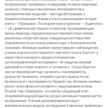
воображения, проникшего в микромир атома и макромир
космоса с помощью мысленных экспериментов и
математических моделей — метода абстракции, о
взаимоотношениях теории и опыта рассказывает вторая
книга — «Призраки». Последняя книга трилогии — «Единство»
— об удивительной общности законов, пронизывающих
жизнь природы, парадоксальных перекрёстных связях
различных областей науки, о выдающихся открытиях
современности на стыках разных наук, о безграничности
познания. «Великие ошибки» иллюстрируют заблуждения
ученых в результате незрелого научного опыта. Еще нет у
науки такого мощного орудия познания как
целенаправленный эксперимент. Не нащупан верный
критерий в отсеве ложного от истинного. Только Ньютон
научит верному методу: начинать с эксперимента,
результат проверять теорией и делать вывод после
проверочного эксперимента. Первый том «Великие ошибки»
рисует атмосферу интуитивного нащупывания истины.
Второй том, «Призраки», это как бы следующий этап
созревания ищущей мысли, когда к интуиции подключается
воображение. Ученый целенаправленно ищет
математическую модель исследуемого явления, привлекает