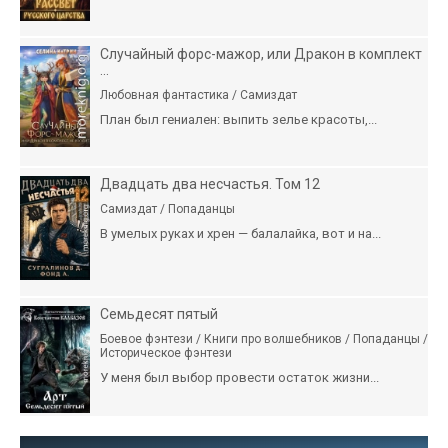
Случайный форс-мажор, или Дракон в комплект
...
Любовная фантастика / Самиздат
План был гениален: выпить зелье красоты,...
Двадцать два несчастья. Том 12
Самиздат / Попаданцы
В умелых руках и хрен — балалайка, вот и на...
Семьдесят пятый
Боевое фэнтези / Книги про волшебников / Попаданцы /
Историческое фэнтези
У меня был выбор провести остаток жизни...