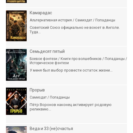
Камарадас
Альтернативная история / Самиздат / Попаданцы
Советский Союз официально не воюет в Анголе.
Туда...
Семьдесят пятый
Боевое фэнтези / Книги про волшебников / Попаданцы /
Историческое фэнтези
У меня был выбор провести остаток жизни...
Прорыв
Самиздат / Попаданцы
Пётр Воронов наконец активирует родовую
реликвию...
Веда и 33 (не)счастья