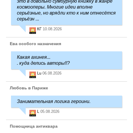
это в довольно сумбурную книжку в жанре
космооперы. Многие идеи вполне
серьёзные, но врядли кто к ним отнесётся
серьёзн ...
КГ
10.08.2026
Ева особого назначения
Какая ахинея...
. куда делись авторы!!?
Lu
06.08.2026
Любовь в Париже
Занимательная логика героини.
L
05.08.2026
Помощница антиквара