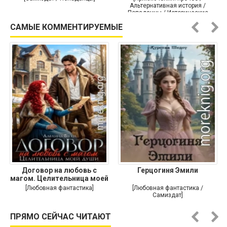
Альтернативная история /
Попаданцы / Исторические
приключения]
САМЫЕ КОММЕНТИРУЕМЫЕ
Договор на любовь с
Герцогиня Эмили
магом. Целительница моей
души
[Любовная фантастика]
[Любовная фантастика /
Самиздат]
ПРЯМО СЕЙЧАС ЧИТАЮТ