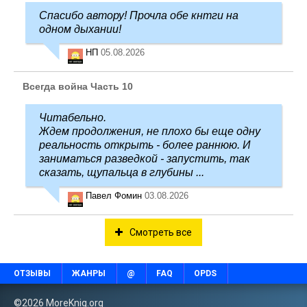
Спасибо автору! Прочла обе кнтги на
одном дыхании!
НП
05.08.2026
Всегда война Часть 10
Читабельно.
Ждем продолжения, не плохо бы еще одну
реальность открыть - более раннюю. И
заниматься разведкой - запустить, так
сказать, щупальца в глубины ...
Павел Фомин
03.08.2026
Смотреть все
ОТЗЫВЫ
ЖАНРЫ
@
FAQ
OPDS
©2026 MoreKnig.org