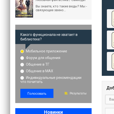
Любовная фантастика / Самиздат
Вы знаете, кто такие веды? Мы -
связующее звено...
Какого функционала не хватает в
библиотеке?
Мобильное приложение
Форум для общения
Общение в ТГ
Общение в MAX
Индивидуальные рекомендации
что почитать
Доб
Голосовать
Результаты
Новинки