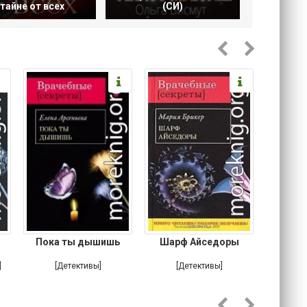
тайне от всех
(СИ)
Пока ты дышишь
Шарф Айседоры
Там, 
]
[Детективы]
[Детективы]
[Любовн
Ирониче