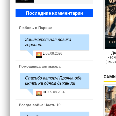
Последние комментарии
Любовь в Париже
Занимательная логика
героини.
Дв
L
05.08.2026
несч
[Самиз
Помощница антиквара
САМЫ
Спасибо автору! Прочла обе
кнтги на одном дыхании!
НП
05.08.2026
Всегда война Часть 10