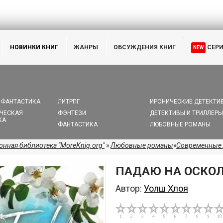
НОВИНКИ КНИГ
ЖАНРЫ
ОБСУЖДЕНИЯ КНИГ
СЕР
NEW
 ФАНТАСТИКА
ЛИТРПГ
ИРОНИЧЕСКИЕ ДЕТЕКТИ
ЧЕСКАЯ
ФЭНТЕЗИ
ДЕТЕКТИВЫ И ТРИЛЛЕРЫ
КА
ФАНТАСТИКА
ЛЮБОВНЫЕ РОМАНЫ
онная библиотека "MoreKnig.org"
»
Любовные романы
»
Современные
ПАДАЮ НА ОСКО
Автор:
Уолш Хлоя