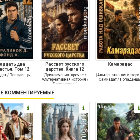
адцать два
Рассвет русского
Камарадас
астья. Том 12
царства. Книга 12
дат / Попаданцы]
[Приключения: прочее /
[Альтернативная истори
Альтернативная история /
Самиздат / Попаданцы
Попаданцы /
Исторические
Е КОММЕНТИРУЕМЫЕ
приключения]