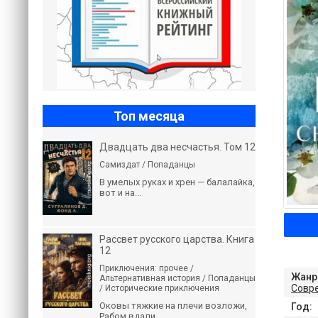
Топ месяца
Двадцать два несчастья. Том 12
Самиздат / Попаданцы
В умелых руках и хрен — балалайка,
вот и на...
Рассвет русского царства. Книга
12
Приключения: прочее /
Жанр
Альтернативная история / Попаданцы
Совр
/ Исторические приключения
Оковы тяжкие на плечи возложи,
Год:
Рабом вдали...