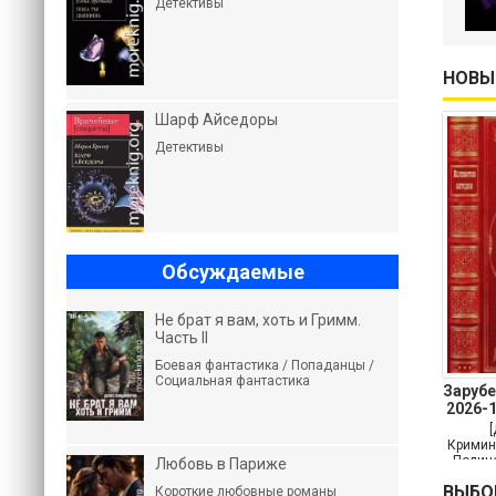
Детективы
НОВЫ
Шарф Айседоры
Детективы
Обсуждаемые
Не брат я вам, хоть и Гримм.
Часть II
Боевая фантастика / Попаданцы /
Социальная фантастика
Заруб
2026-
Кримин
Полице
Любовь в Париже
Кр
ВЫБО
Короткие любовные романы