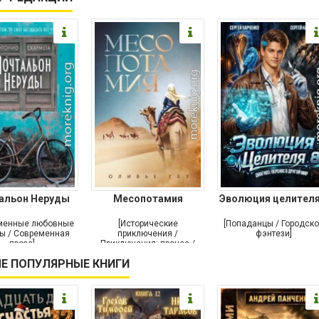
альон Неруды
Месопотамия
Эволюция целителя
менные любовные
[Исторические
[Попаданцы / Городск
ы / Современная
приключения /
фэнтези]
проза]
Приключения: прочее /
Современная проза /
Е ПОПУЛЯРНЫЕ КНИГИ
Историческая проза]