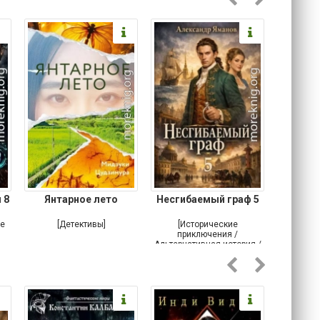
 8
Янтарное лето
Несгибаемый граф 5
Зав
Кровн
ое
[Детективы]
[Исторические
[Любовн
приключения /
Альтернативная история /
Попаданцы / Самиздат]