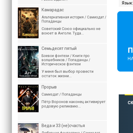
Язык
Камарадас
Альтернативная история / Самиздат /
Попаданцы
Советский Союз официально не
воюет в Анголе. Туда...
Семьдесят пятый
Боевое фэнтези / Книги про
волшебников / Попаданцы /
Историческое фэнтези
У меня был выбор провести
остаток жизни...
Прорыв
Самиздат / Попаданцы
Пётр Воронов наконец активирует
СК
родовую реликвию...
Веда и 33 (не)счастья