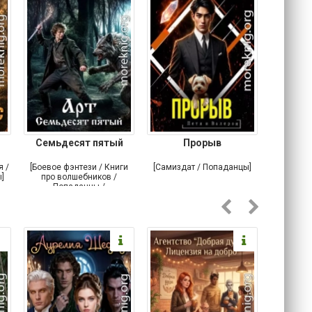
Семьдесят пятый
Прорыв
Веда и 
я /
[Боевое фэнтези / Книги
[Самиздат / Попаданцы]
[Любовн
]
про волшебников /
С
Попаданцы /
Историческое фэнтези]