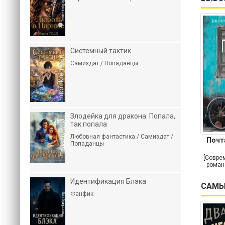
Системный тактик
Самиздат / Попаданцы
Злодейка для дракона. Попала,
так попала
Любовная фантастика / Самиздат /
Почт
Попаданцы
[Совре
роман
Идентификация Блэка
САМЫ
Фанфик