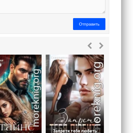
Отправить
Думаешь
Запрети тебя любить