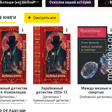
Больше (не) люблю!
Осколки нашей истории
В
Е КНИГИ
Смотреть все
ежный детектив
Зарубежный
Между жизнью и
14. Компиляция.
детектив-2026-13.
смертью
Книги
Книги 1-10
[Детективы /
[Детективы /
[Любовные детективы
альный детектив /
Криминальный детектив /
йский детектив /
Полицейский детектив /
утой детектив]
Триллер]
Р РЕДАКЦИИ