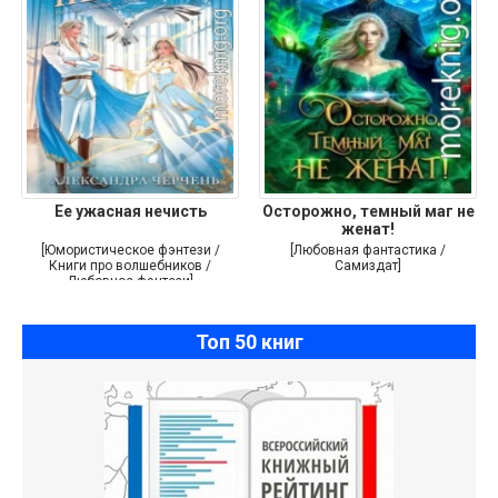
Ее ужасная нечисть
Осторожно, темный маг не
женат!
[Юмористическое фэнтези /
[Любовная фантастика /
Книги про волшебников /
Самиздат]
Любовное фэнтези]
Топ 50 книг