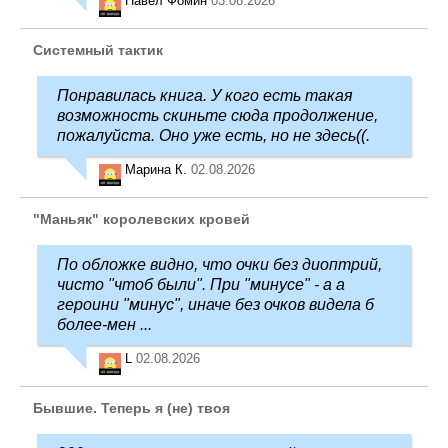
Павел Фомин
03.08.2026
Системный тактик
Понравилась книга. У кого есть такая
возможность скиньте сюда продолжение,
пожалуйста. Оно уже есть, но не здесь((.
Марина К.
02.08.2026
"Маньяк" королевских кровей
По обложке видно, что очки без диоптрий,
чисто "чтоб были". При "минусе" - а а
героини "минус", иначе без очков видела б
более-мен ...
L
02.08.2026
Бывшие. Теперь я (не) твоя