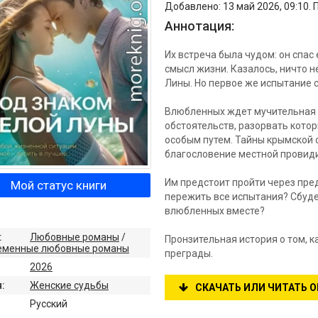
Добавлено: 13 май 2026, 09:10. 
Аннотация:
Их встреча была чудом: он спас
смысл жизни. Казалось, ничто 
Лины. Но первое же испытание 
Влюбленных ждет мучительная р
обстоятельств, разорвать кото
особым путем. Тайны крымской с
благословение местной провид
Им предстоит пройти через пред
Мой статус книги
пережить все испытания? Сбудет
влюбленных вместе?
:
Любовные романы
/
Пронзительная история о том, 
еменные любовные романы
преграды.
2026
:
Женские судьбы
СКАЧАТЬ ИЛИ ЧИТАТЬ 
:
Русский