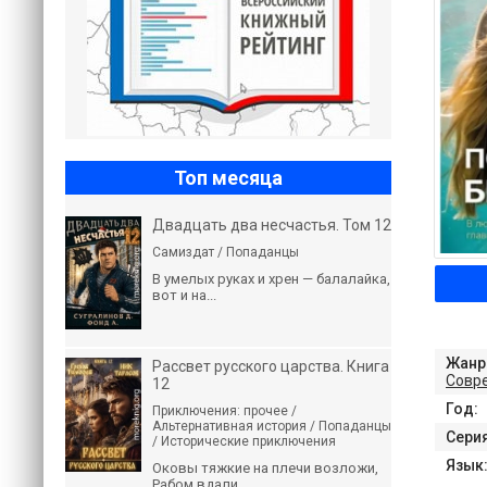
Топ месяца
Двадцать два несчастья. Том 12
Самиздат / Попаданцы
В умелых руках и хрен — балалайка,
вот и на...
Жанр
Рассвет русского царства. Книга
Совр
12
Год:
Приключения: прочее /
Альтернативная история / Попаданцы
Серия
/ Исторические приключения
Язык
Оковы тяжкие на плечи возложи,
Рабом вдали...