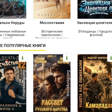
альон Неруды
Месопотамия
Эволюция целителя
менные любовные
[Исторические
[Попаданцы / Городск
ы / Современная
приключения /
фэнтези]
проза]
Приключения: прочее /
Современная проза /
Е ПОПУЛЯРНЫЕ КНИГИ
Историческая проза]