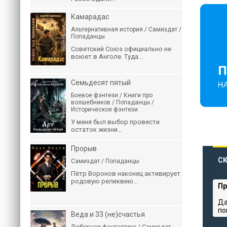
Камарадас
Альтернативная история / Самиздат /
Попаданцы
Советский Союз официально не
воюет в Анголе. Туда...
Семьдесят пятый
Боевое фэнтези / Книги про
волшебников / Попаданцы /
Историческое фэнтези
У меня был выбор провести
остаток жизни...
Прорыв
СК
Самиздат / Попаданцы
Пётр Воронов наконец активирует
родовую реликвию...
Пр
Да
по
Веда и 33 (не)счастья