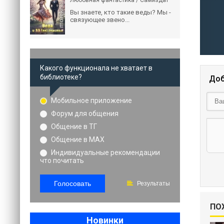
Любовная фантастика / Самиздат
Вы знаете, кто такие веды? Мы -
связующее звено...
Какого функционала не хватает в
библиотеке?
Доб
Мобильное приложение
Форум для общения
Общение в ТГ
Общение в MAX
Индивидуальные рекомендации
что почитать
Голосовать
Результаты
ПО
Новинки