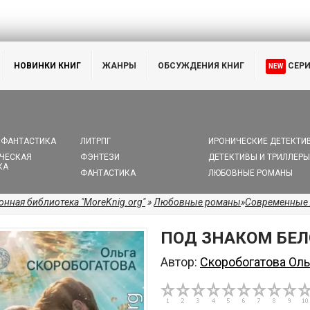
НОВИНКИ КНИГ
ЖАНРЫ
ОБСУЖДЕНИЯ КНИГ
СЕР
NEW
 ФАНТАСТИКА
ЛИТРПГ
ИРОНИЧЕСКИЕ ДЕТЕКТИ
ЧЕСКАЯ
ФЭНТЕЗИ
ДЕТЕКТИВЫ И ТРИЛЛЕРЫ
КА
ФАНТАСТИКА
ЛЮБОВНЫЕ РОМАНЫ
онная библиотека "MoreKnig.org"
»
Любовные романы
»
Современные
ПОД ЗНАКОМ БЕ
Автор:
Скоробогатова Оль