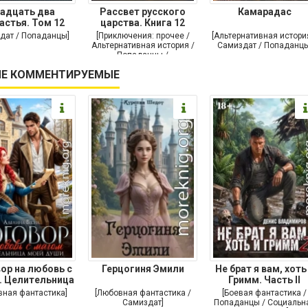
адцать два
Рассвет русского
Камарадас
астья. Том 12
царства. Книга 12
дат / Попаданцы]
[Приключения: прочее /
[Альтернативная истори
Альтернативная история /
Самиздат / Попаданцы
Попаданцы /
Исторические
Е КОММЕНТИРУЕМЫЕ
приключения]
ор на любовь с
Герцогиня Эмили
Не брат я вам, хоть
. Целительница
Гримм. Часть II
моей души
вная фантастика]
[Любовная фантастика /
[Боевая фантастика /
Самиздат]
Попаданцы / Социальн