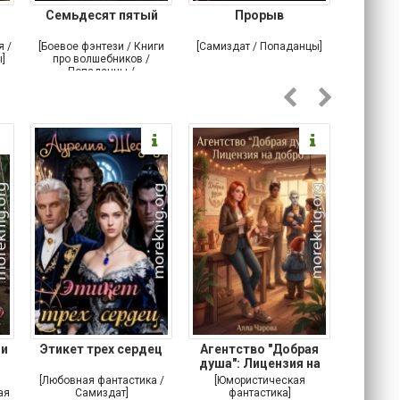
Семьдесят пятый
Прорыв
Веда и 
я /
[Боевое фэнтези / Книги
[Самиздат / Попаданцы]
[Любовн
]
про волшебников /
С
Попаданцы /
Историческое фэнтези]
 и
Этикет трех сердец
Агентство "Добрая
Не 
душа": Лицензия на
добро
[Любовная фантастика /
[Юмористическая
[Любовн
ая
Самиздат]
фантастика]
Детектив