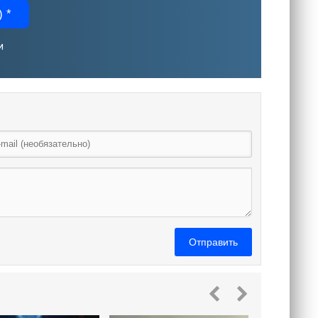
 *
и
Отправить
Цунами. 