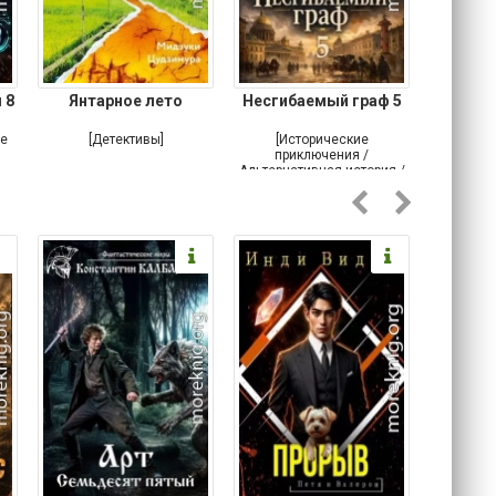
 8
Янтарное лето
Несгибаемый граф 5
Зав
Кровн
ое
[Детективы]
[Исторические
[Любовн
приключения /
Альтернативная история /
Попаданцы / Самиздат]