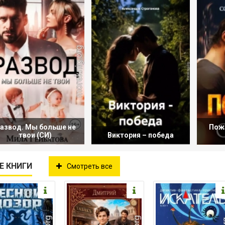
азвод. Мы больше не
Пож
твои (СИ)
Виктория – победа
Е КНИГИ
Смотреть все