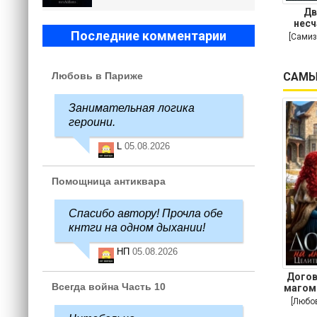
Дв
несч
Последние комментарии
[Самиз
САМЫ
Любовь в Париже
Занимательная логика
героини.
L
05.08.2026
Помощница антиквара
Спасибо автору! Прочла обе
кнтги на одном дыхании!
НП
05.08.2026
Догов
Всегда война Часть 10
магом
[Любо