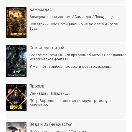
Камарадас
Альтернативная история / Самиздат / Попаданцы
Советский Союз официально не воюет в Анголе.
Туда...
Семьдесят пятый
Боевое фэнтези / Книги про волшебников / Попаданцы /
Историческое фэнтези
У меня был выбор провести остаток жизни...
Прорыв
Самиздат / Попаданцы
Пётр Воронов наконец активирует родовую
реликвию...
Веда и 33 (не)счастья
Любовная фантастика / Самиздат