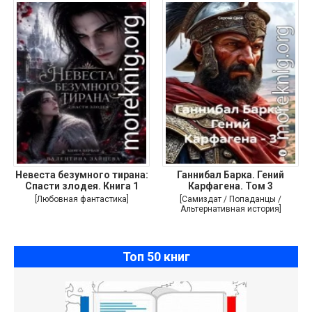
Невеста безумного тирана:
Ганнибал Барка. Гений
Спасти злодея. Книга 1
Карфагена. Том 3
[Любовная фантастика]
[Самиздат / Попаданцы /
Альтернативная история]
Топ 50 книг