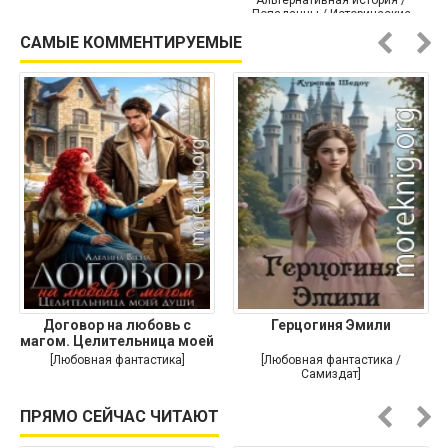
Альтернативная история /
Попаданцы / Исторические
приключения]
САМЫЕ КОММЕНТИРУЕМЫЕ
Договор на любовь с
Герцогиня Эмили
магом. Целительница моей
души
[Любовная фантастика]
[Любовная фантастика /
Самиздат]
ПРЯМО СЕЙЧАС ЧИТАЮТ