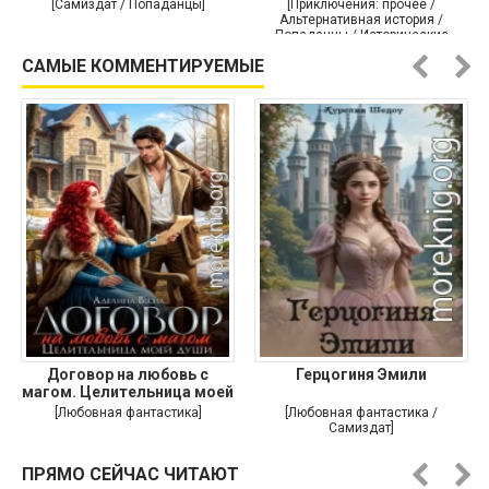
[Самиздат / Попаданцы]
[Приключения: прочее /
Альтернативная история /
Попаданцы / Исторические
приключения]
САМЫЕ КОММЕНТИРУЕМЫЕ
Договор на любовь с
Герцогиня Эмили
магом. Целительница моей
души
[Любовная фантастика]
[Любовная фантастика /
Самиздат]
ПРЯМО СЕЙЧАС ЧИТАЮТ