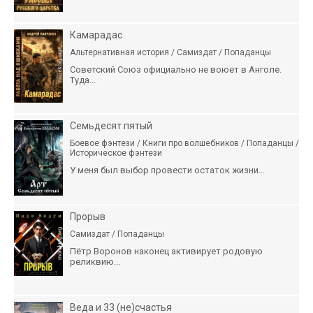
Камарадас
Альтернативная история / Самиздат / Попаданцы
Советский Союз официально не воюет в Анголе.
Туда...
Семьдесят пятый
Боевое фэнтези / Книги про волшебников / Попаданцы /
Историческое фэнтези
У меня был выбор провести остаток жизни...
Прорыв
Самиздат / Попаданцы
Пётр Воронов наконец активирует родовую
реликвию...
Веда и 33 (не)счастья