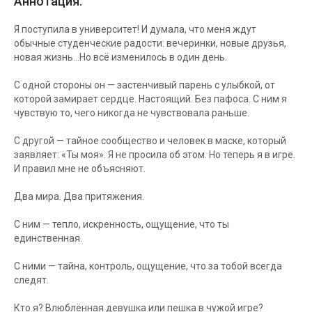
Аннотация:
Я поступила в университет! И думала, что меня ждут
обычные студенческие радости: вечеринки, новые друзья,
новая жизнь...Но всё изменилось в один день.
С одной стороны он — застенчивый парень с улыбкой, от
которой замирает сердце. Настоящий. Без пафоса. С ним я
чувствую то, чего никогда не чувствовала раньше.
С другой — тайное сообщество и человек в маске, который
заявляет: «Ты моя». Я не просила об этом. Но теперь я в игре.
И правил мне не объясняют.
Два мира. Два притяжения.
С ним — тепло, искренность, ощущение, что ты
единственная.
С ними — тайна, контроль, ощущение, что за тобой всегда
следят.
Кто я? Влюблённая девушка или пешка в чужой игре?