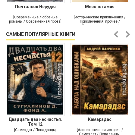
Почтальон Неруды
Месопотамия
[Современные любовные
[Исторические приключения /
романы / Современная проза]
Приключения: прочее /
Современная проза /
Историческая проза]
САМЫЕ ПОПУЛЯРНЫЕ КНИГИ
Двадцать два несчастья.
Камарадас
Том 12
[Самиздат / Попаданцы]
[Альтернативная история /
Самиздат / Попаданцы]