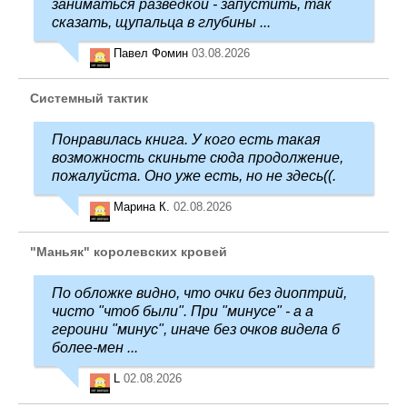
заниматься разведкой - запустить, так
сказать, щупальца в глубины ...
Павел Фомин
03.08.2026
Системный тактик
Понравилась книга. У кого есть такая
возможность скиньте сюда продолжение,
пожалуйста. Оно уже есть, но не здесь((.
Марина К.
02.08.2026
"Маньяк" королевских кровей
По обложке видно, что очки без диоптрий,
чисто "чтоб были". При "минусе" - а а
героини "минус", иначе без очков видела б
более-мен ...
L
02.08.2026