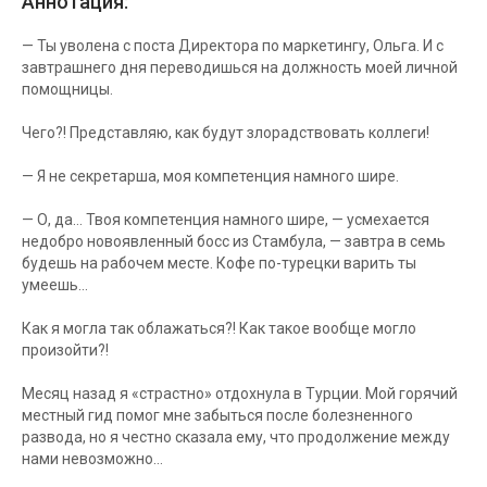
Аннотация:
— Ты уволена с поста Директора по маркетингу, Ольга. И с
завтрашнего дня переводишься на должность моей личной
помощницы.
Чего?! Представляю, как будут злорадствовать коллеги!
— Я не секретарша, моя компетенция намного шире.
— О, да… Твоя компетенция намного шире, — усмехается
недобро новоявленный босс из Стамбула, — завтра в семь
будешь на рабочем месте. Кофе по-турецки варить ты
умеешь…
Как я могла так облажаться?! Как такое вообще могло
произойти?!
Месяц назад я «страстно» отдохнула в Турции. Мой горячий
местный гид помог мне забыться после болезненного
развода, но я честно сказала ему, что продолжение между
нами невозможно…