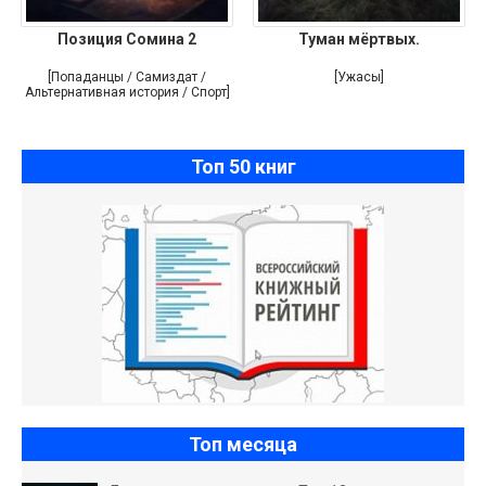
Позиция Сомина 2
Туман мёртвых.
[Попаданцы / Самиздат /
[Ужасы]
Альтернативная история / Спорт]
Топ 50 книг
Топ месяца