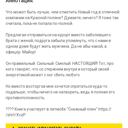
Аннотация:
Что может быть лучше, чем отметить Новый год в отличной
компании на Красной поляне? Думаете, ничего? Я тоже так
считала, пока не попала по-полной.
Предлагая отправиться на курорт вместо заболевшего
брата с женой, подруга забыла упомянуть, что с нами в
одном доме будут жить мужчина. Да не абы-какой, а
офицер. Майор!
Он правильный. Сильный. Смелый. НАСТОЯЩИЙ! Тот, про
кого говорят, что со стержнем внутри и который своей
энергетикой может с ног сбить любого.
Но вместо восторгов мне хочется спрятаться куда-то
подальше, чтобы ничего не натворить, ведь я полная его
противоположность.
???? Книга участвует в литмобе "Снежный плен" https://
/shrt/XvzP