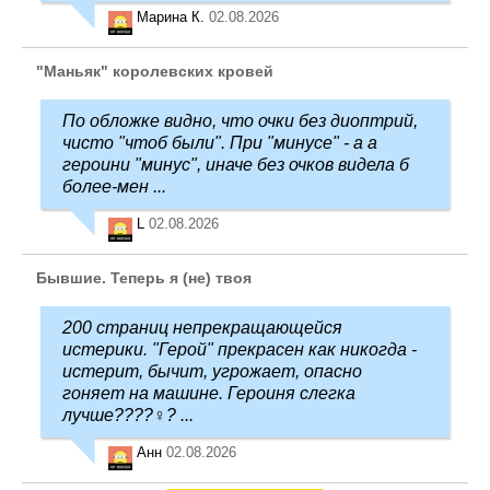
Марина К.
02.08.2026
"Маньяк" королевских кровей
По обложке видно, что очки без диоптрий,
чисто "чтоб были". При "минусе" - а а
героини "минус", иначе без очков видела б
более-мен ...
L
02.08.2026
Бывшие. Теперь я (не) твоя
200 страниц непрекращающейся
истерики. "Герой" прекрасен как никогда -
истерит, бычит, угрожает, опасно
гоняет на машине. Героиня слегка
лучше????‍♀️? ...
Анн
02.08.2026