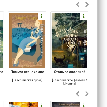
го
Письма незнакомке
Хтонь за околицей
Что м
устро
[Классическая проза]
[Классическое фэнтези /
[Ирониче
Мистика]
Ужас