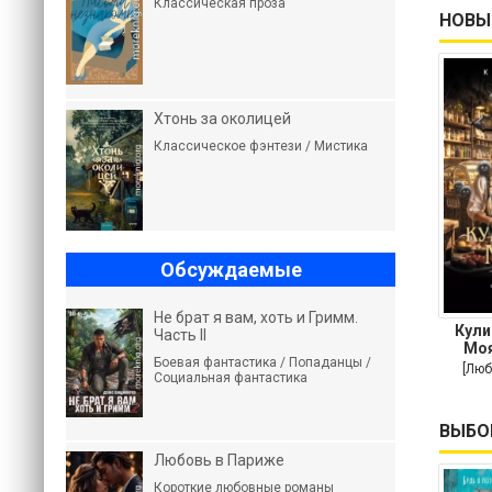
Классическая проза
НОВЫ
Хтонь за околицей
Классическое фэнтези / Мистика
Обсуждаемые
Не брат я вам, хоть и Гримм.
Кули
Часть II
Моя
Боевая фантастика / Попаданцы /
пов
[Люб
Социальная фантастика
ВЫБО
Любовь в Париже
Короткие любовные романы