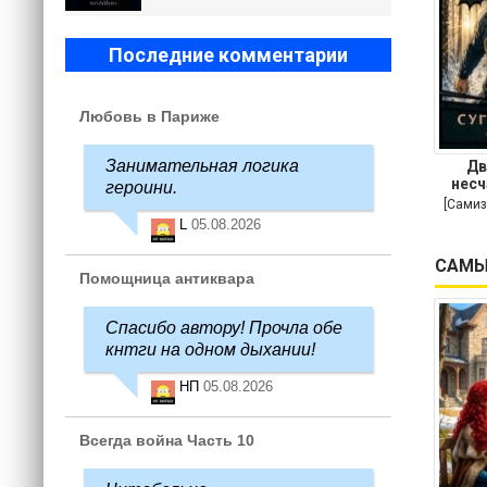
Последние комментарии
Любовь в Париже
Занимательная логика
Дв
несч
героини.
[Самиз
L
05.08.2026
САМЫ
Помощница антиквара
Спасибо автору! Прочла обе
кнтги на одном дыхании!
НП
05.08.2026
Всегда война Часть 10