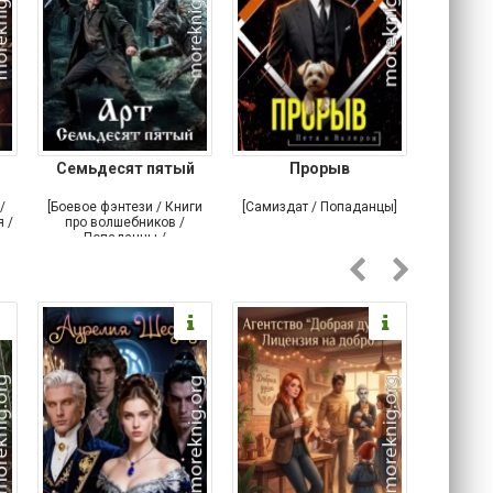
Семьдесят пятый
Прорыв
Веда и 
/
[Боевое фэнтези / Книги
[Самиздат / Попаданцы]
[Любовн
 /
про волшебников /
С
Попаданцы /
Историческое фэнтези]