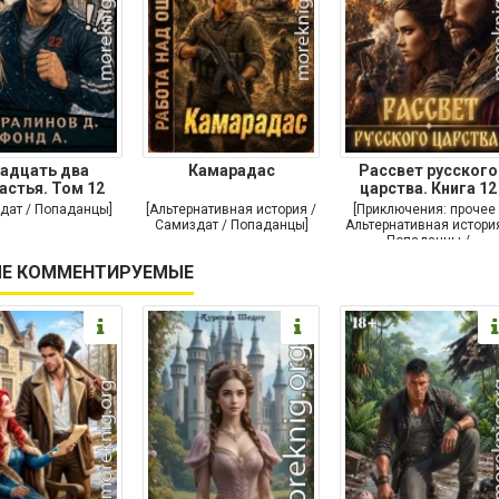
адцать два
Камарадас
Рассвет русского
астья. Том 12
царства. Книга 12
дат / Попаданцы]
[Альтернативная история /
[Приключения: прочее 
Самиздат / Попаданцы]
Альтернативная история
Попаданцы /
Исторические
Е КОММЕНТИРУЕМЫЕ
приключения]