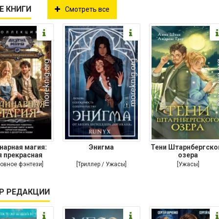
Е КНИГИ
Смотреть все
нарная магия:
Энигма
Тени Штарнбергско
 прекрасная
озера
ариха. Самый
овное фэнтези]
[Триллер / Ужасы]
[Ужасы]
Р РЕДАКЦИИ