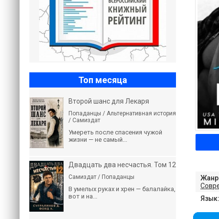
Топ месяца
Второй шанс для Лекаря
Попаданцы / Альтернативная история
/ Самиздат
Умереть после спасения чужой
жизни — не самый...
Двадцать два несчастья. Том 12
Самиздат / Попаданцы
Жанр
Совр
В умелых руках и хрен — балалайка,
вот и на...
Язык