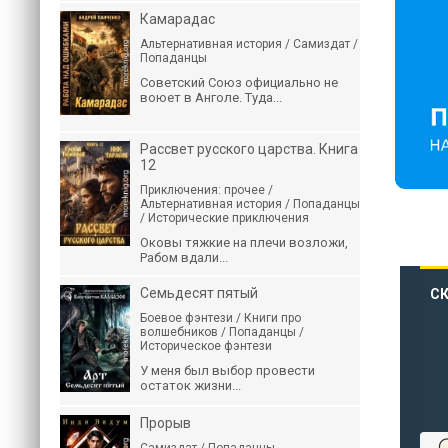
Камарадас
Альтернативная история / Самиздат /
Попаданцы
Советский Союз официально не
воюет в Анголе. Туда...
Рассвет русского царства. Книга
12
Приключения: прочее /
Альтернативная история / Попаданцы
/ Исторические приключения
Оковы тяжкие на плечи возложи,
Рабом вдали...
Семьдесят пятый
СК
Боевое фэнтези / Книги про
волшебников / Попаданцы /
Историческое фэнтези
У меня был выбор провести
остаток жизни...
Прорыв