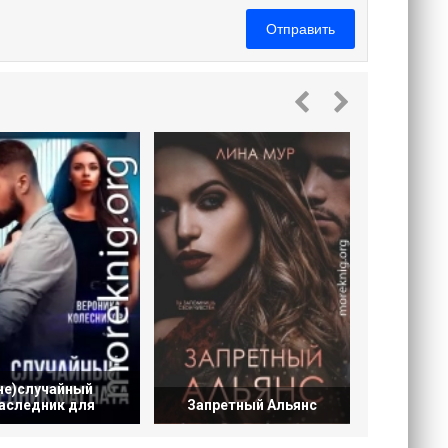
Отправить
Запре
не)случайный
аследник для
Запретный Альянс