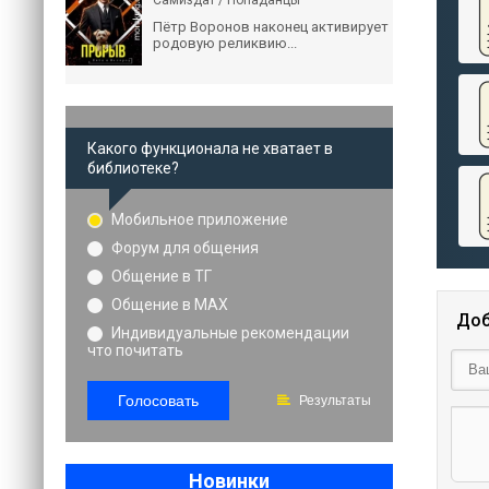
Самиздат / Попаданцы
Пётр Воронов наконец активирует
родовую реликвию...
Какого функционала не хватает в
библиотеке?
Мобильное приложение
Форум для общения
Общение в ТГ
Общение в MAX
Доб
Индивидуальные рекомендации
что почитать
Голосовать
Результаты
Новинки