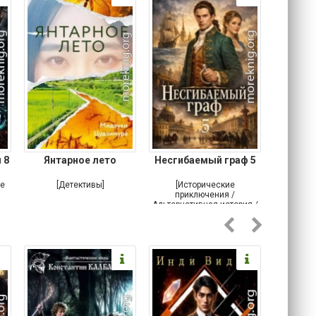
 8
Янтарное лето
Несгибаемый граф 5
Зав
Кровн
ое
[Детективы]
[Исторические
[Любовн
приключения /
Альтернативная история /
Попаданцы / Самиздат]