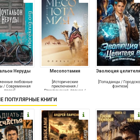
альон Неруды
Месопотамия
Эволюция целителя
менные любовные
[Исторические
[Попаданцы / Городск
ы / Современная
приключения /
фэнтези]
проза]
Приключения: прочее /
Современная проза /
Е ПОПУЛЯРНЫЕ КНИГИ
Историческая проза]