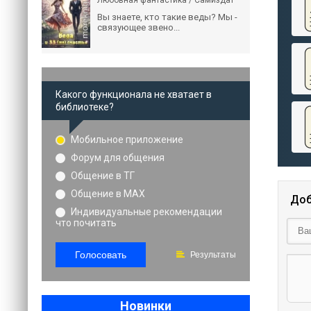
Любовная фантастика / Самиздат
Вы знаете, кто такие веды? Мы -
связующее звено...
Какого функционала не хватает в
библиотеке?
Мобильное приложение
Форум для общения
Общение в ТГ
Общение в MAX
Доб
Индивидуальные рекомендации
что почитать
Голосовать
Результаты
Новинки