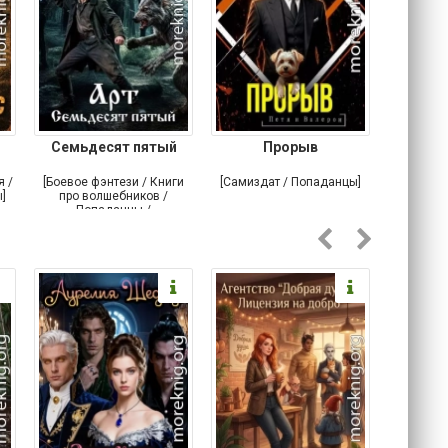
Семьдесят пятый
Прорыв
Веда и 
я /
[Боевое фэнтези / Книги
[Самиздат / Попаданцы]
[Любовн
]
про волшебников /
С
Попаданцы /
Историческое фэнтези]