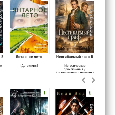
 8
Янтарное лето
Несгибаемый граф 5
Зав
Кровн
ое
[Детективы]
[Исторические
[Любовн
приключения /
Альтернативная история /
Попаданцы / Самиздат]