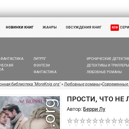
НОВИНКИ КНИГ
ЖАНРЫ
ОБСУЖДЕНИЯ КНИГ
СЕР
NEW
 ФАНТАСТИКА
ЛИТРПГ
ИРОНИЧЕСКИЕ ДЕТЕКТИ
ЧЕСКАЯ
ФЭНТЕЗИ
ДЕТЕКТИВЫ И ТРИЛЛЕРЫ
КА
ФАНТАСТИКА
ЛЮБОВНЫЕ РОМАНЫ
онная библиотека "MoreKnig.org"
»
Любовные романы
»
Современные
ПРОСТИ, ЧТО НЕ
Автор:
Берри Лу