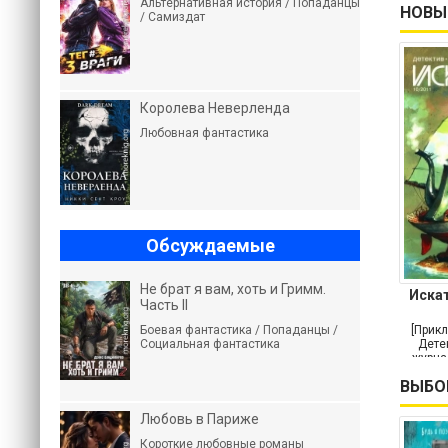
Альтернативная история / Попаданцы
НОВЫ
/ Самиздат
Королева Неверленда
Любовная фантастика
Обсуждаемые
Не брат я вам, хоть и Гримм.
Искат
Часть II
[Прикл
Боевая фантастика / Попаданцы /
Детек
Социальная фантастика
журна
ВЫБО
Любовь в Париже
Короткие любовные романы