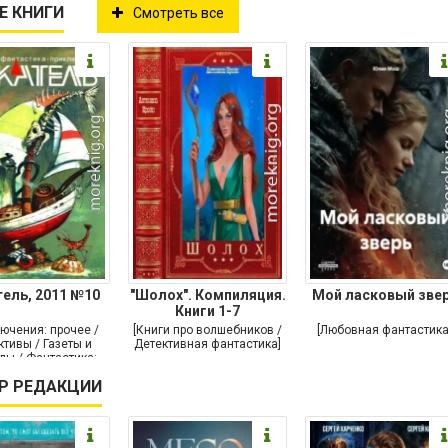
Е КНИГИ
Смотреть все
ель, 2011 №10
"Шолох". Компиляция.
Мой ласковый зве
Книги 1-7
ючения: прочее /
[Книги про волшебников /
[Любовная фантастика
тивы / Газеты и
Детективная фантастика]
лы / Фантастика:
прочее]
Р РЕДАКЦИИ