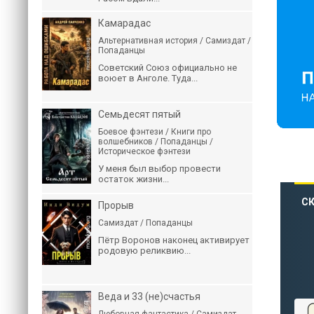
Камарадас
Альтернативная история / Самиздат /
Попаданцы
Советский Союз официально не
воюет в Анголе. Туда...
Семьдесят пятый
Боевое фэнтези / Книги про
волшебников / Попаданцы /
Историческое фэнтези
У меня был выбор провести
остаток жизни...
СК
Прорыв
Самиздат / Попаданцы
Пётр Воронов наконец активирует
родовую реликвию...
Веда и 33 (не)счастья