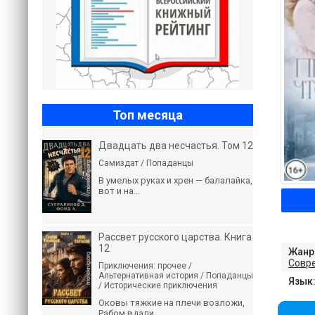
Топ месяца
Двадцать два несчастья. Том 12
Самиздат / Попаданцы
В умелых руках и хрен — балалайка,
вот и на...
Рассвет русского царства. Книга
12
Жанр
Совр
Приключения: прочее /
Альтернативная история / Попаданцы
Язык
/ Исторические приключения
Оковы тяжкие на плечи возложи,
Рабом вдали...