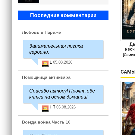
Последние комментарии
Любовь в Париже
Дв
Занимательная логика
несч
героини.
[Самиз
L
05.08.2026
САМЫ
Помощница антиквара
Спасибо автору! Прочла обе
кнтги на одном дыхании!
НП
05.08.2026
Всегда война Часть 10