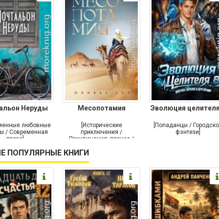
альон Неруды
Месопотамия
Эволюция целителя
менные любовные
[Исторические
[Попаданцы / Городск
ы / Современная
приключения /
фэнтези]
проза]
Приключения: прочее /
Современная проза /
Е ПОПУЛЯРНЫЕ КНИГИ
Историческая проза]