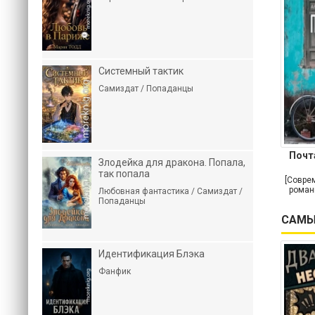
Системный тактик
Самиздат / Попаданцы
Почт
Злодейка для дракона. Попала,
так попала
[Совре
роман
Любовная фантастика / Самиздат /
Попаданцы
САМЫ
Идентификация Блэка
Фанфик