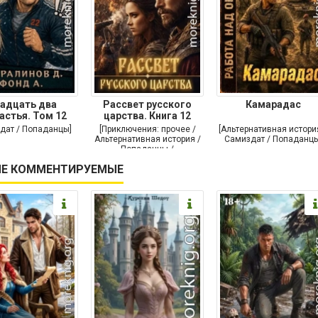
адцать два
Рассвет русского
Камарадас
астья. Том 12
царства. Книга 12
дат / Попаданцы]
[Приключения: прочее /
[Альтернативная истори
Альтернативная история /
Самиздат / Попаданцы
Попаданцы /
Исторические
Е КОММЕНТИРУЕМЫЕ
приключения]