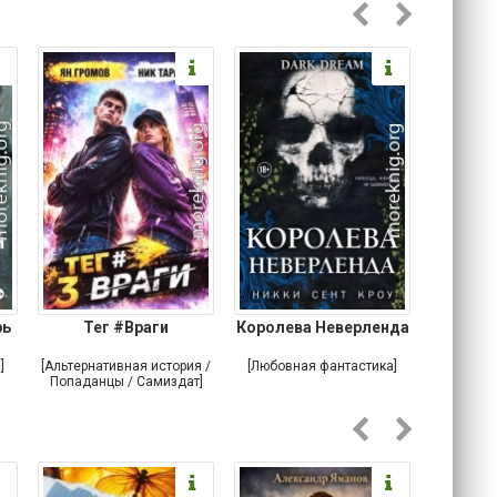
рь
Тег #Враги
Королева Неверленда
При
]
[Альтернативная история /
[Любовная фантастика]
[Любовн
Попаданцы / Самиздат]