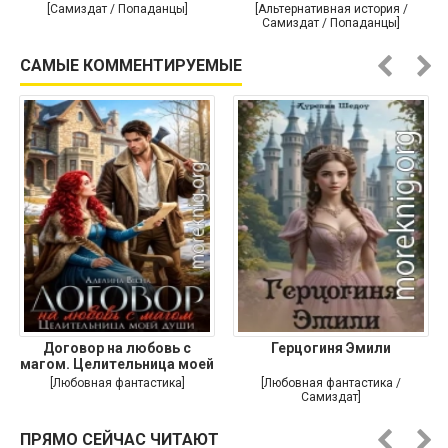
[Самиздат / Попаданцы]
[Альтернативная история /
Самиздат / Попаданцы]
САМЫЕ КОММЕНТИРУЕМЫЕ
Договор на любовь с
Герцогиня Эмили
магом. Целительница моей
души
[Любовная фантастика]
[Любовная фантастика /
Самиздат]
ПРЯМО СЕЙЧАС ЧИТАЮТ