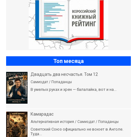
Топ месяца
Двадцать два несчастья. Том 12
Самиздат / Попаданцы
В умелых руках и хрен — балалайка, вот и на...
Камарадас
Альтернативная история / Самиздат / Попаданцы
Советский Союз официально не воюет в Анголе.
Туда...