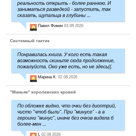
реальность открыть - более раннюю. И
заниматься разведкой - запустить, так
сказать, щупальца в глубины ...
Павел Фомин
03.08.2026
Системный тактик
Понравилась книга. У кого есть такая
возможность скиньте сюда продолжение,
пожалуйста. Оно уже есть, но не здесь((.
Марина К.
02.08.2026
"Маньяк" королевских кровей
По обложке видно, что очки без диоптрий,
чисто "чтоб были". При "минусе" - а а
героини "минус", иначе без очков видела б
более-мен ...
L
02.08.2026