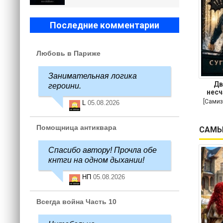
Последние комментарии
Любовь в Париже
Занимательная логика
Дв
героини.
несч
[Самиз
L
05.08.2026
Помощница антиквара
САМЫ
Спасибо автору! Прочла обе
кнтги на одном дыхании!
НП
05.08.2026
Всегда война Часть 10