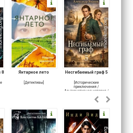
 8
Янтарное лето
Несгибаемый граф 5
Зав
Кровн
ое
[Детективы]
[Исторические
[Любовн
приключения /
Альтернативная история /
Попаданцы / Самиздат]