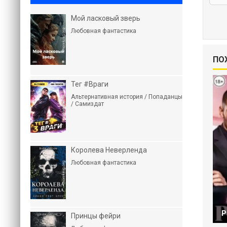
Мой ласковый зверь
Любовная фантастика
ПО
Тег #Враги
Альтернативная история / Попаданцы
/ Самиздат
Королева Неверленда
Любовная фантастика
Р
Принцы фейри