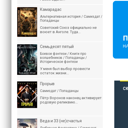
Камарадас
Альтернативная история / Самиздат /
Попаданцы
Советский Союз официально не
воюет в Анголе. Туда...
Семьдесят пятый
Боевое фэнтези / Книги про
волшебников / Попаданцы /
Историческое фэнтези
У меня был выбор провести
остаток жизни...
Прорыв
СК
Самиздат / Попаданцы
Пётр Воронов наконец активирует
родовую реликвию...
Веда и 33 (не)счастья