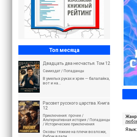
Топ месяца
Двадцать два несчастья. Том 12
Самиздат / Попаданцы
В умелых руках и хрен — балалайка,
вот и на...
Рассвет русского царства. Книга
12
Приключения: прочее /
Жанр
Альтернативная история / Попаданцы
любо
/ Исторические приключения
Язык
Оковы тяжкие на плечи возложи,
Рабом вдали...