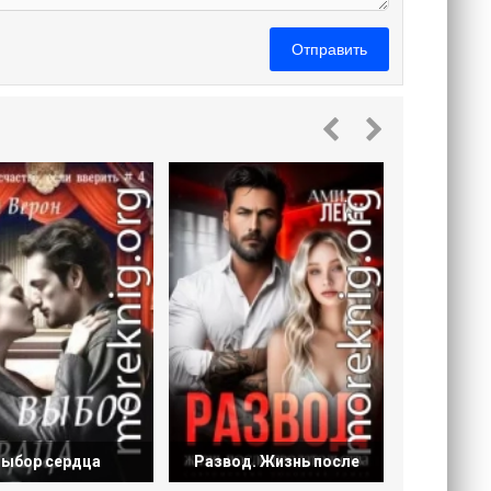
Отправить
Жиз
предате
Выбор сердца
Развод. Жизнь после