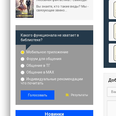
Любовная фантастика / Самиздат
Вы знаете, кто такие веды? Мы -
связующее звено...
Какого функционала не хватает в
библиотеке?
Мобильное приложение
Форум для общения
Общение в ТГ
Общение в MAX
Индивидуальные рекомендации
Доб
что почитать
Голосовать
Результаты
Новинки