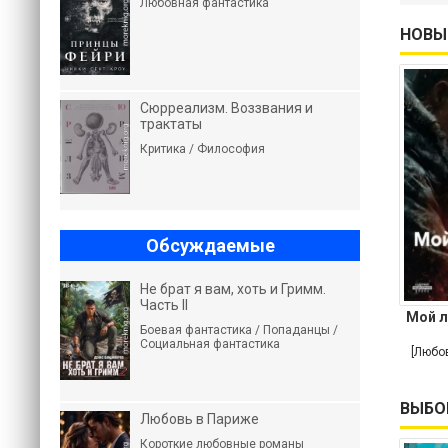
Любовная фантастика
НОВЫ
Сюрреализм. Воззвания и
трактаты
Критика / Философия
Обсуждаемые
Не брат я вам, хоть и Гримм.
Часть II
Мой л
Боевая фантастика / Попаданцы /
Социальная фантастика
[Любо
ВЫБО
Любовь в Париже
Короткие любовные романы