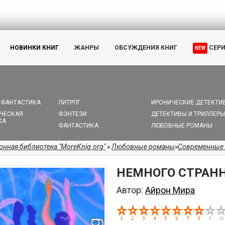
НОВИНКИ КНИГ
ЖАНРЫ
ОБСУЖДЕНИЯ КНИГ
СЕР
NEW
 ФАНТАСТИКА
ЛИТРПГ
ИРОНИЧЕСКИЕ ДЕТЕКТИ
ЧЕСКАЯ
ФЭНТЕЗИ
ДЕТЕКТИВЫ И ТРИЛЛЕРЫ
КА
ФАНТАСТИКА
ЛЮБОВНЫЕ РОМАНЫ
онная библиотека "MoreKnig.org"
»
Любовные романы
»
Современные
НЕМНОГО СТРАНН
Автор:
Айрон Мира