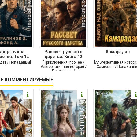
адцать два
Рассвет русского
Камарадас
астья. Том 12
царства. Книга 12
дат / Попаданцы]
[Приключения: прочее /
[Альтернативная истори
Альтернативная история /
Самиздат / Попаданцы
Попаданцы /
Исторические
Е КОММЕНТИРУЕМЫЕ
приключения]