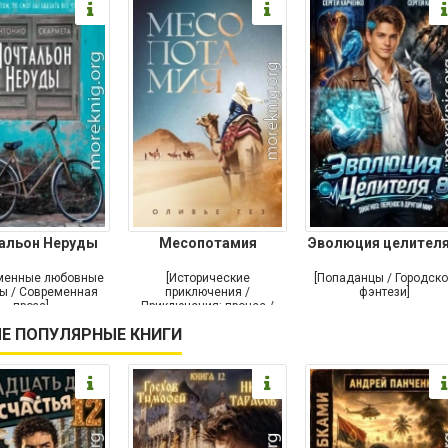
альон Неруды
Месопотамия
Эволюция целителя
менные любовные
[Исторические
[Попаданцы / Городск
ы / Современная
приключения /
фэнтези]
проза]
Приключения: прочее /
Современная проза /
Е ПОПУЛЯРНЫЕ КНИГИ
Историческая проза]