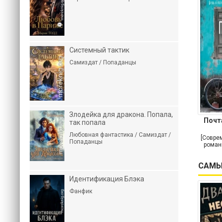
Системный тактик
Самиздат / Попаданцы
Злодейка для дракона. Попала,
Почт
так попала
Любовная фантастика / Самиздат /
[Совре
Попаданцы
роман
САМЫ
Идентификация Блэка
Фанфик