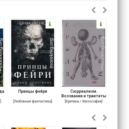
да
Принцы фейри
Сюрреализм.
Воззвания и трактаты
юмор
международного
ми
]
[Любовная фантастика]
[Критика / Философия]
[Юмо
Соврем