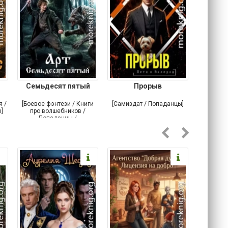
Семьдесят пятый
Прорыв
Веда и 
я /
[Боевое фэнтези / Книги
[Самиздат / Попаданцы]
[Любовн
]
про волшебников /
С
Попаданцы /
Историческое фэнтези]