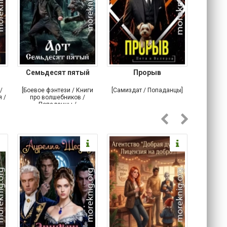
Семьдесят пятый
Прорыв
Веда и 
/
[Боевое фэнтези / Книги
[Самиздат / Попаданцы]
[Любовн
 /
про волшебников /
С
Попаданцы /
Историческое фэнтези]