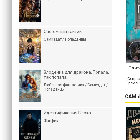
Системный тактик
Самиздат / Попаданцы
Почт
Злодейка для дракона. Попала,
так попала
[Совре
роман
Любовная фантастика / Самиздат /
Попаданцы
САМЫ
Идентификация Блэка
Фанфик