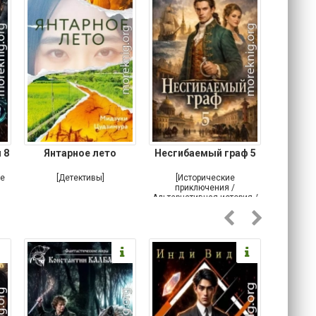
 8
Янтарное лето
Несгибаемый граф 5
Зав
Кровн
ое
[Детективы]
[Исторические
[Любовн
приключения /
Альтернативная история /
Попаданцы / Самиздат]