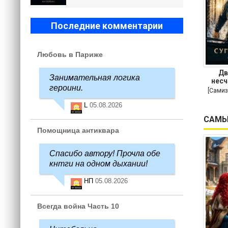
Последние комментарии
Любовь в Париже
Дв
Занимательная логика
несч
героини.
[Самиз
L
05.08.2026
САМЫ
Помощница антиквара
Спасибо автору! Прочла обе
кнтги на одном дыхании!
НП
05.08.2026
Всегда война Часть 10