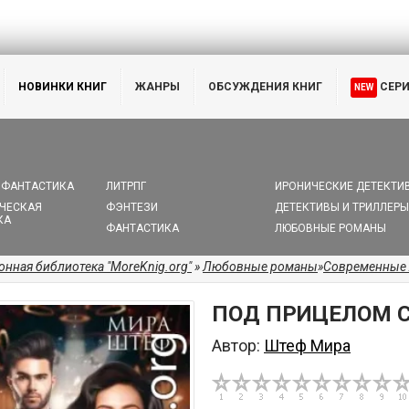
НОВИНКИ КНИГ
ЖАНРЫ
ОБСУЖДЕНИЯ КНИГ
СЕР
NEW
 ФАНТАСТИКА
ЛИТРПГ
ИРОНИЧЕСКИЕ ДЕТЕКТИ
ЧЕСКАЯ
ФЭНТЕЗИ
ДЕТЕКТИВЫ И ТРИЛЛЕРЫ
КА
ФАНТАСТИКА
ЛЮБОВНЫЕ РОМАНЫ
онная библиотека "MoreKnig.org"
»
Любовные романы
»
Современные
ПОД ПРИЦЕЛОМ С
Автор:
Штеф Мира