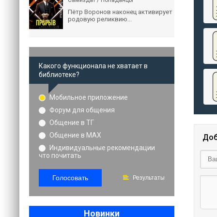
Самиздат / Попаданцы
Пётр Воронов наконец активирует
родовую реликвию...
Какого функционала не хватает в
библиотеке?
Мобильное приложение
Форум для общения
Общение в ТГ
Общение в MAX
Доб
Индивидуальные рекомендации
что почитать
Голосовать
Результаты
Новинки