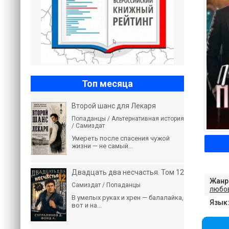
Топ месяца
Второй шанс для Лекаря
Попаданцы / Альтернативная история
/ Самиздат
Умереть после спасения чужой
жизни — не самый...
Двадцать два несчастья. Том 12
Жанр
Самиздат / Попаданцы
любо
В умелых руках и хрен — балалайка,
Язык
вот и на...