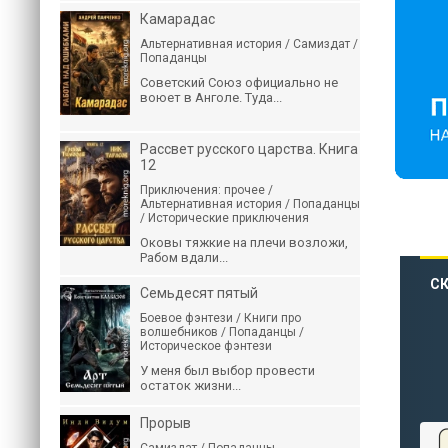
Камарадас
Альтернативная история / Самиздат /
Попаданцы
Советский Союз официально не
воюет в Анголе. Туда...
Рассвет русского царства. Книга
12
Приключения: прочее /
Альтернативная история / Попаданцы
/ Исторические приключения
Оковы тяжкие на плечи возложи,
Рабом вдали...
СК
Семьдесят пятый
Боевое фэнтези / Книги про
волшебников / Попаданцы /
Историческое фэнтези
У меня был выбор провести
остаток жизни...
Прорыв