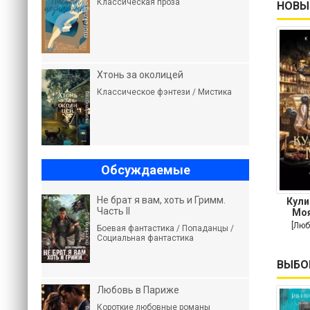
Классическая проза
НОВЫ
Хтонь за околицей
Классическое фэнтези / Мистика
Обсуждаемые
Не брат я вам, хоть и Гримм.
Кули
Часть II
Моя
пов
[Люб
Боевая фантастика / Попаданцы /
Социальная фантастика
ВЫБО
Любовь в Париже
Короткие любовные романы