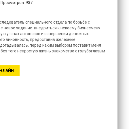
. Просмотров: 937
 следователь специального отдела по борьбе с
е новое задание: внедриться к некоему бизнесмену
у в угонах автовозов и совершении денежных
его виновность, предоставив железные
е догадывалась, перед каким выбором поставит меня
и без того непростую жизнь знакомство с голубоглазым
ОНЛАЙН