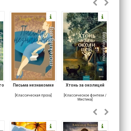
го
Письма незнакомке
Хтонь за околицей
Что м
устро
[Классическая проза]
[Классическое фэнтези /
[Ирониче
Мистика]
Ужас