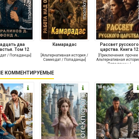
адцать два
Камарадас
Рассвет русского
астья. Том 12
царства. Книга 12
дат / Попаданцы]
[Альтернативная история /
[Приключения: прочее 
Самиздат / Попаданцы]
Альтернативная история
Попаданцы /
Исторические
Е КОММЕНТИРУЕМЫЕ
приключения]