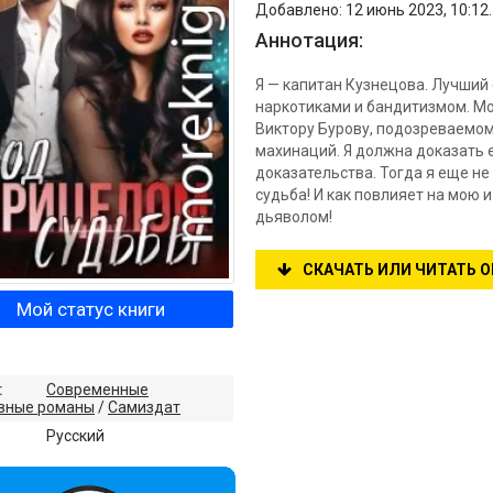
Добавлено: 12 июнь 2023, 10:12
Аннотация:
Я — капитан Кузнецова. Лучший
наркотиками и бандитизмом. Мо
Виктору Бурову, подозреваемом
махинаций. Я должна доказать 
доказательства. Тогда я еще н
судьба! И как повлияет на мою 
дьяволом!
СКАЧАТЬ ИЛИ ЧИТАТЬ 
Мой статус книги
:
Современные
вные романы
/
Самиздат
:
Русский