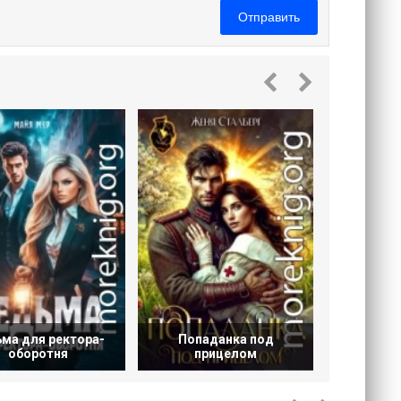
Отправить
Следоват
К
ма для ректора-
Попаданка под
оборотня
прицелом