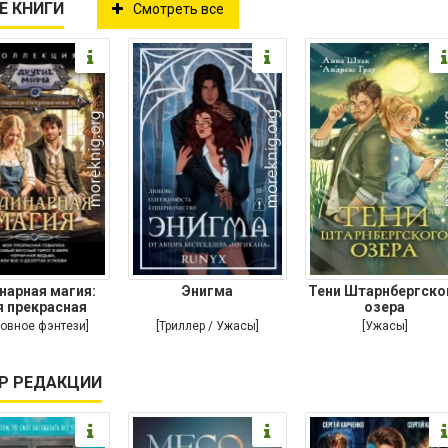
Е КНИГИ
Смотреть все
нарная магия:
Энигма
Тени Штарнбергско
 прекрасная
озера
ариха. Самый
овное фэнтези]
[Триллер / Ужасы]
[Ужасы]
Р РЕДАКЦИИ