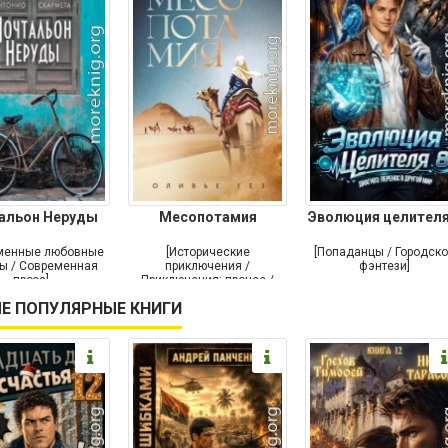
альон Неруды
Месопотамия
Эволюция целителя
менные любовные
[Исторические
[Попаданцы / Городск
ы / Современная
приключения /
фэнтези]
проза]
Приключения: прочее /
Современная проза /
Е ПОПУЛЯРНЫЕ КНИГИ
Историческая проза]