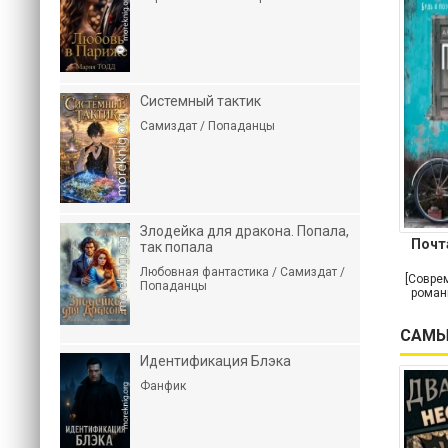
Системный тактик
Самиздат / Попаданцы
Злодейка для дракона. Попала,
Почт
так попала
Любовная фантастика / Самиздат /
[Совре
Попаданцы
роман
САМЫ
Идентификация Блэка
Фанфик