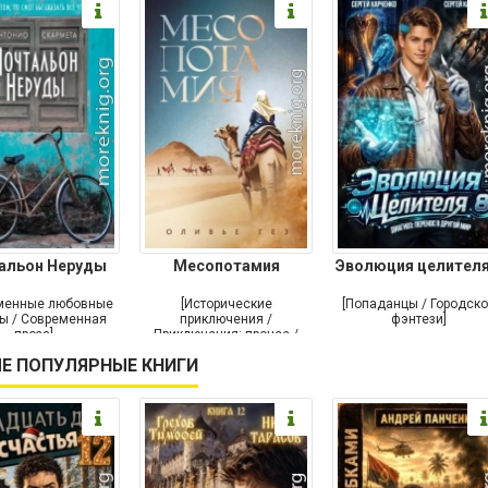
альон Неруды
Месопотамия
Эволюция целителя
менные любовные
[Исторические
[Попаданцы / Городск
ы / Современная
приключения /
фэнтези]
проза]
Приключения: прочее /
Современная проза /
Е ПОПУЛЯРНЫЕ КНИГИ
Историческая проза]