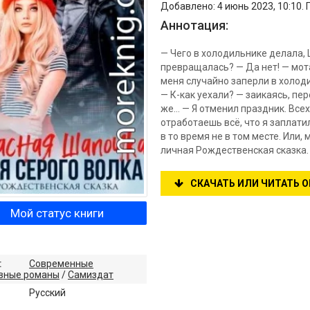
Добавлено: 4 июнь 2023, 10:10. 
Аннотация:
— Чего в холодильнике делала,
превращалась? — Да нет! — мота
меня случайно заперли в холоди
— К-как уехали? — заикаясь, пе
же… — Я отменил праздник. Всех 
отработаешь всё, что я заплатил
в то время не в том месте. Или,
личная Рождественская сказка.
СКАЧАТЬ ИЛИ ЧИТАТЬ 
Мой статус книги
:
Современные
вные романы
/
Самиздат
:
Русский