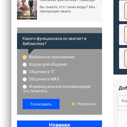
Любовная фантастика / Самиздат
Вы знаете, кто такие веды? Мы -
связующее звено...
Какого функционала не хватает в
библиотеке?
Мобильное приложение
Форум для общения
Общение в ТГ
Общение в MAX
Индивидуальные рекомендации
Доб
что почитать
Голосовать
Результаты
Новинки