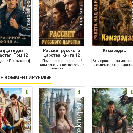
адцать два
Рассвет русского
Камарадас
астья. Том 12
царства. Книга 12
дат / Попаданцы]
[Приключения: прочее /
[Альтернативная истори
Альтернативная история /
Самиздат / Попаданцы
Попаданцы /
Исторические
Е КОММЕНТИРУЕМЫЕ
приключения]