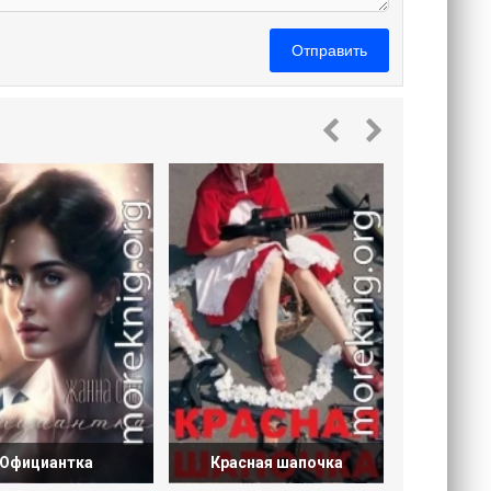
Отправить
Нежеланн
Официантка
Красная шапочка