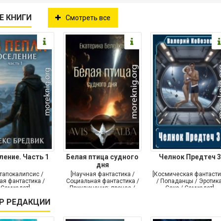
Е КНИГИ
Смотреть все
ление. Часть 1
Белая птица судного
Челнок Предтеч 3
дня
тапокалипсис /
[Научная фантастика /
[Космическая фантасти
ая фантастика /
Социальная фантастика /
/ Попаданцы / Эротика
Самиздат]
Приключения: прочее /
Секс / Самиздат]
Самиздат]
Р РЕДАКЦИИ