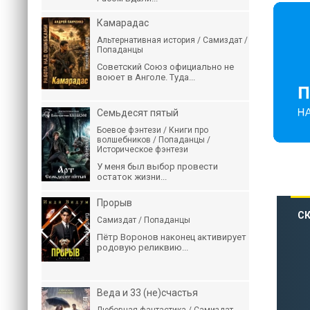
Камарадас
Альтернативная история / Самиздат /
Попаданцы
Советский Союз официально не
воюет в Анголе. Туда...
Семьдесят пятый
Боевое фэнтези / Книги про
волшебников / Попаданцы /
Историческое фэнтези
У меня был выбор провести
остаток жизни...
Прорыв
СК
Самиздат / Попаданцы
Пётр Воронов наконец активирует
родовую реликвию...
Веда и 33 (не)счастья