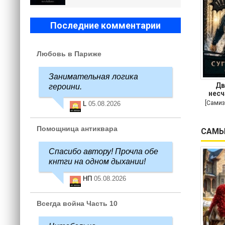
Последние комментарии
Любовь в Париже
Занимательная логика
Дв
героини.
несч
[Самиз
L
05.08.2026
Помощница антиквара
САМЫ
Спасибо автору! Прочла обе
кнтги на одном дыхании!
НП
05.08.2026
Всегда война Часть 10