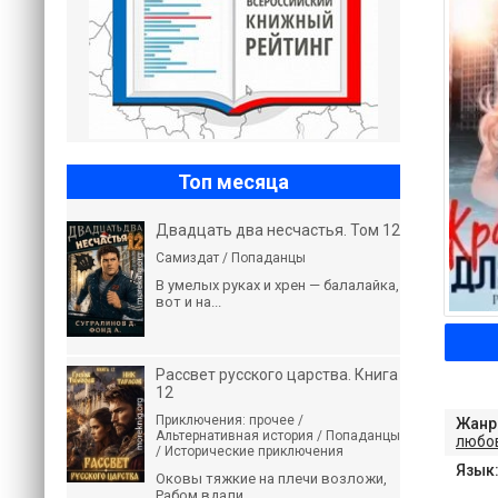
Топ месяца
Двадцать два несчастья. Том 12
Самиздат / Попаданцы
В умелых руках и хрен — балалайка,
вот и на...
Рассвет русского царства. Книга
12
Приключения: прочее /
Жанр
Альтернативная история / Попаданцы
любо
/ Исторические приключения
Язык
Оковы тяжкие на плечи возложи,
Рабом вдали...