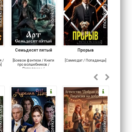
Семьдесят пятый
Прорыв
Веда и 
я /
[Боевое фэнтези / Книги
[Самиздат / Попаданцы]
[Любовн
]
про волшебников /
С
Попаданцы /
Историческое фэнтези]