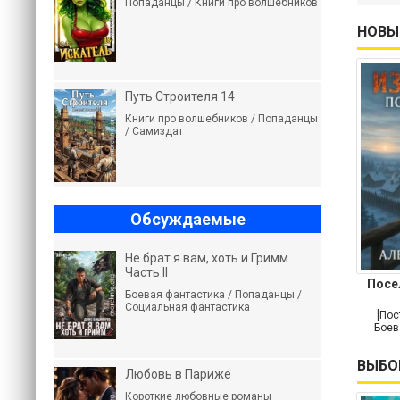
Попаданцы / Книги про волшебников
НОВЫ
Путь Строителя 14
Книги про волшебников / Попаданцы
/ Самиздат
Обсуждаемые
Не брат я вам, хоть и Гримм.
Часть II
Посе
Боевая фантастика / Попаданцы /
Социальная фантастика
[Пос
Боев
ВЫБО
Любовь в Париже
Короткие любовные романы