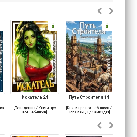
Искатель 24
Путь Строителя 14
Лесн
ка
[Попаданцы / Книги про
[Книги про волшебников /
[Книги п
,
волшебников]
Попаданцы / Самиздат]
По