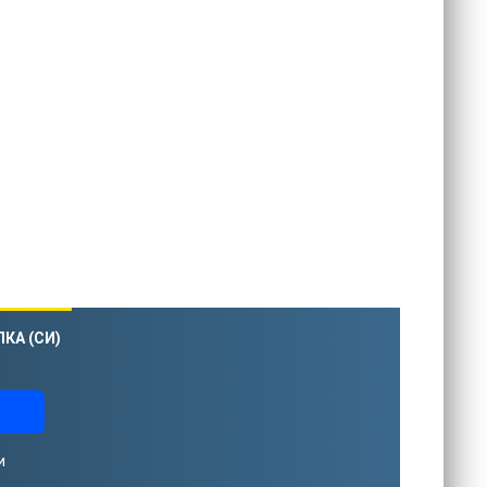
КА (СИ)
и