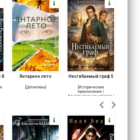
 8
Янтарное лето
Несгибаемый граф 5
Зав
Кровн
ое
[Детективы]
[Исторические
[Любовн
приключения /
Альтернативная история /
Попаданцы / Самиздат]