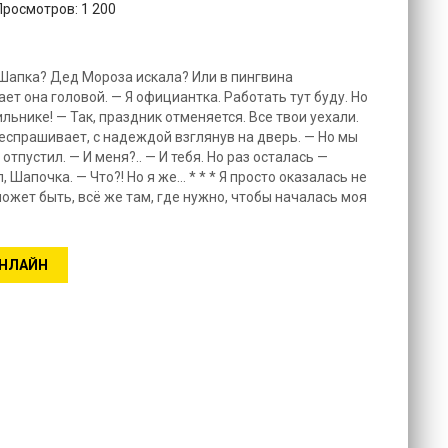
Просмотров: 1 200
 Шапка? Дед Мороза искала? Или в пингвина
ет она головой. — Я официантка. Работать тут буду. Но
льнике! — Так, праздник отменяется. Все твои уехали.
респрашивает, с надеждой взглянув на дверь. — Но мы
отпустил. — И меня?.. — И тебя. Но раз осталась —
, Шапочка. — Что?! Но я же… * * * Я просто оказалась не
 может быть, всё же там, где нужно, чтобы началась моя
ОНЛАЙН