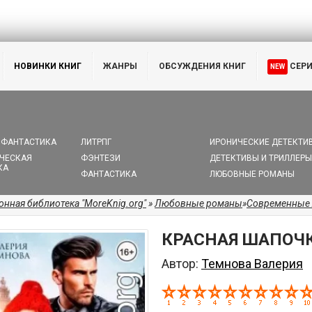
НОВИНКИ КНИГ
ЖАНРЫ
ОБСУЖДЕНИЯ КНИГ
СЕР
NEW
 ФАНТАСТИКА
ЛИТРПГ
ИРОНИЧЕСКИЕ ДЕТЕКТИ
ЧЕСКАЯ
ФЭНТЕЗИ
ДЕТЕКТИВЫ И ТРИЛЛЕРЫ
КА
ФАНТАСТИКА
ЛЮБОВНЫЕ РОМАНЫ
онная библиотека "MoreKnig.org"
»
Любовные романы
»
Современные
КРАСНАЯ ШАПОЧК
Автор:
Темнова Валерия