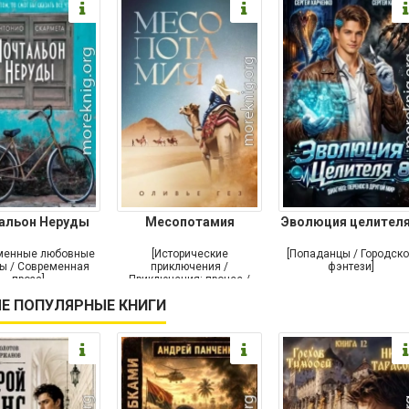
альон Неруды
Месопотамия
Эволюция целителя
менные любовные
[Исторические
[Попаданцы / Городск
ы / Современная
приключения /
фэнтези]
проза]
Приключения: прочее /
Современная проза /
Е ПОПУЛЯРНЫЕ КНИГИ
Историческая проза]