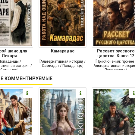
рой шанс для
Камарадас
Рассвет русского
Лекаря
царства. Книга 12
Попаданцы /
[Альтернативная история /
[Приключения: прочее 
ативная история /
Самиздат / Попаданцы]
Альтернативная история
Самиздат]
Попаданцы /
Исторические
Е КОММЕНТИРУЕМЫЕ
приключения]