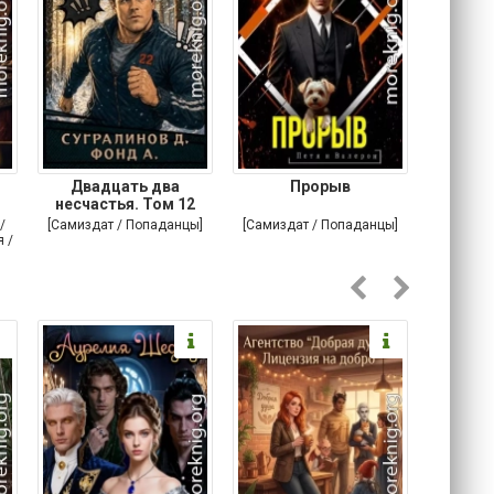
Двадцать два
Прорыв
Веда и 
несчастья. Том 12
/
[Самиздат / Попаданцы]
[Самиздат / Попаданцы]
[Любовн
 /
С