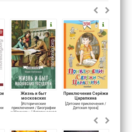
ри
Жизнь и быт
Приключения Серёжи
Оско
московских
Царапкина
разби
государей
[Исторические
[Детские приключения /
[Соврем
ии
приключения / Биографии
Детская проза]
и Мемуары / Историческая
проза / История]