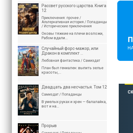
Рассвет русского царства. Книга
12
Приключения: прочее /
Альтернативная история / Попаданцы
/ Исторические приключения
Оковы тяжкие на плечи возложи,
Рабом вдали...
Случайный форс-мажор, или
Дракон в комплект ...
Любовная фантастика / Самиздат
План был гениален: выпить зелье
красоты,...
Двадцать два несчастья. Том 12
СК
Самиздат / Попаданцы
В умелых руках и хрен — балалайка,
вот и на...
Прорыв