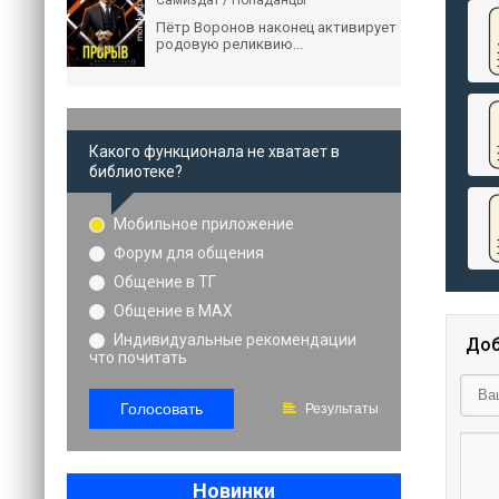
Самиздат / Попаданцы
Пётр Воронов наконец активирует
родовую реликвию...
Какого функционала не хватает в
библиотеке?
Мобильное приложение
Форум для общения
Общение в ТГ
Общение в MAX
Индивидуальные рекомендации
Доб
что почитать
Голосовать
Результаты
Новинки