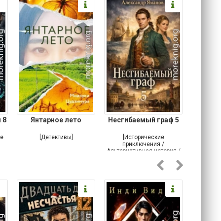
 8
Янтарное лето
Несгибаемый граф 5
Зав
Кровн
ое
[Детективы]
[Исторические
[Любовн
приключения /
Альтернативная история /
Попаданцы / Самиздат]