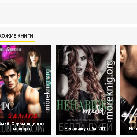
ХОЖИЕ КНИГИ:
Змей. Скромница для
мажора
Ненавижу тебя (ЛП)
Нен