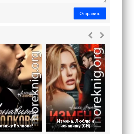
Отправить
Будешь 
Измена. Люблю и
авижу Волкова!
ненавижу (СИ)