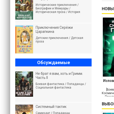
Исторические приключения /
НОВЫ
Биографии и Мемуары /
Историческая проза / История
Приключения Серёжи
Царапкина
Детские приключения / Детская
проза
Обсуждаемые
Не брат я вам, хоть и Гримм.
Часть II
Испов
Боевая фантастика / Попаданцы /
Социальная фантастика
[Боев
Космиче
Прикл
ВЫБО
Системный тактик
Самиздат / Попаданцы