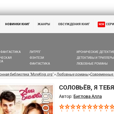
НОВИНКИ КНИГ
ЖАНРЫ
ОБСУЖДЕНИЯ КНИГ
СЕР
NEW
 ФАНТАСТИКА
ЛИТРПГ
ИРОНИЧЕСКИЕ ДЕТЕКТИ
ЧЕСКАЯ
ФЭНТЕЗИ
ДЕТЕКТИВЫ И ТРИЛЛЕРЫ
КА
ФАНТАСТИКА
ЛЮБОВНЫЕ РОМАНЫ
онная библиотека "MoreKnig.org"
»
Любовные романы
»
Современные
СОЛОВЬЁВ, Я ТЕБ
Автор:
Биглова Алла