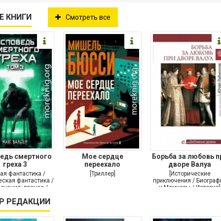
Е КНИГИ
Смотреть все
едь смертного
Мое сердце
Борьба за любовь п
греха 3
переехало
дворе Валуа
ая фантастика /
[Триллер]
[Исторические
ская фантастика /
приключения / Биограф
ючения: прочее /
и Мемуары / История]
Самиздат]
Р РЕДАКЦИИ