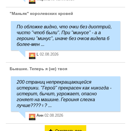
"Маньяк" королевских кровей
По обложке видно, что очки без диоптрий,
чисто "чтоб были". При "минусе" - а а
героини "минус", иначе без очков видела б
более-мен ...
L
02.08.2026
Бывшие. Теперь я (не) твоя
200 страниц непрекращающейся
истерики. "Герой" прекрасен как никогда -
истерит, бычит, угрожает, опасно
гоняет на машине. Героиня слегка
лучше????‍♀️? ...
Анн
02.08.2026