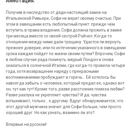
Аннотация:
Получив в наследство от дяди настоящий замок на
Итальянской Ривьере, Софи не верит своему счастью. При
этом в завещании есть любопытный пункт: прежде чем
вступить в права владения, Софи должна прожить в замке
три месяца вместе со своей сестрой Рэйчел. Когда-то
отношения между ними дали трещину. Удастся ли вернуть
прежнее доверие, или по истечении указанного в завещании
срока каждая пойдет по жизни своим путем? Впрочем, Софи
в любом случае рада покинуть хмурый Лондон и снова
оказаться в солнечной Италии, где когда-то провела четыре
года, хотя возвращение наряду с прекрасными
воспоминаниями пробуждает и горечь… Ей хотелось бы
навсегда забыть о человеке, который предал ее, однако вот
он, тут как тут! Кроме того, разве расстояние помеха любви?
Разве разлука не укрепляет чувства? И да, чувства
вспыхивают, только… к другому. Вдруг обнаруживается, что
этот другой мужчина значит для Софи больше, чем просто
хороший друг. Но как узнать, взаимно ли это?..
Впервые на русском!