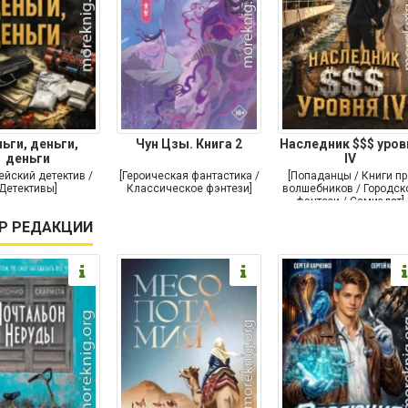
ьги, деньги,
Чун Цзы. Книга 2
Наследник $$$ уров
деньги
IV
ейский детектив /
[Героическая фантастика /
[Попаданцы / Книги пр
Детективы]
Классическое фэнтези]
волшебников / Городск
фэнтези / Самиздат]
Р РЕДАКЦИИ