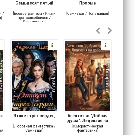
Семьдесят пятый
Прорыв
Веда и 
я /
[Боевое фэнтези / Книги
[Самиздат / Попаданцы]
[Любовн
]
про волшебников /
С
Попаданцы /
Историческое фэнтези]
 и
Этикет трех сердец
Агентство "Добрая
Не 
душа": Лицензия на
добро
[Любовная фантастика /
[Юмористическая
[Любовн
ая
Самиздат]
фантастика]
Детектив