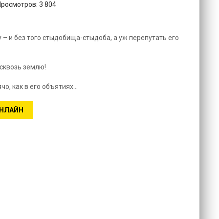
Просмотров: 3 804
– и без того стыдобища-стыдоба, а уж перепутать его
 сквозь землю!
ячо, как в его объятиях…
ОНЛАЙН