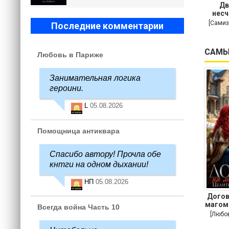
Дв
несч
[Самиз
Последние комментарии
САМЫ
Любовь в Париже
Занимательная логика
героини.
L
05.08.2026
Помощница антиквара
Спасибо автору! Прочла обе
кнтги на одном дыхании!
НП
05.08.2026
Догов
магом
Всегда война Часть 10
[Любо