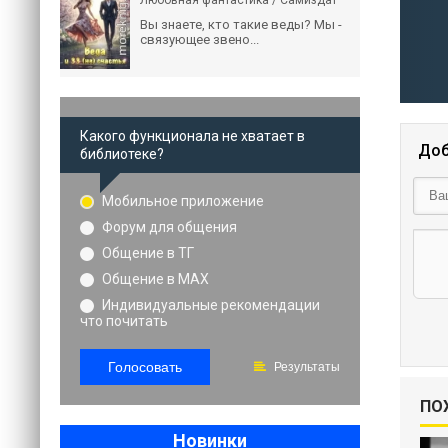
Любовная фантастика / Самиздат
Вы знаете, кто такие веды? Мы -
связующее звено...
Какого функционала не хватает в
Доб
библиотеке?
Мобильное приложение
Форум для общения
Общение в ТГ
Общение в MAX
Индивидуальные рекомендации
что почитать
Голосовать
Результаты
ПО
Новинки