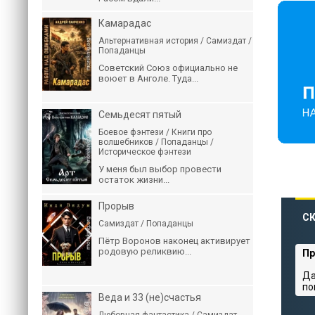
Камарадас
Альтернативная история / Самиздат /
Попаданцы
Советский Союз официально не
воюет в Анголе. Туда...
Семьдесят пятый
Боевое фэнтези / Книги про
волшебников / Попаданцы /
Историческое фэнтези
У меня был выбор провести
остаток жизни...
Прорыв
СК
Самиздат / Попаданцы
Пётр Воронов наконец активирует
родовую реликвию...
Пр
Да
по
Веда и 33 (не)счастья