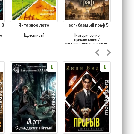
 8
Янтарное лето
Несгибаемый граф 5
Зав
Кровн
ое
[Детективы]
[Исторические
[Любовн
приключения /
Альтернативная история /
Попаданцы / Самиздат]