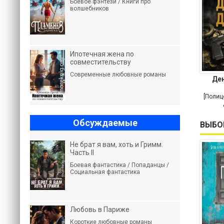
Боевое фэнтези / Книги про
волшебников
Ипотечная жена по
совместительству
Современные любовные романы
Ден
[Полиц
Обсуждаемые
ВЫБО
Не брат я вам, хоть и Гримм.
Часть II
Боевая фантастика / Попаданцы /
Социальная фантастика
Любовь в Париже
Короткие любовные романы