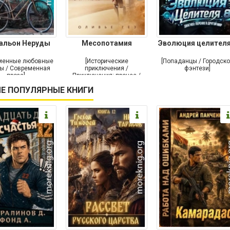
альон Неруды
Месопотамия
Эволюция целителя
менные любовные
[Исторические
[Попаданцы / Городск
ы / Современная
приключения /
фэнтези]
проза]
Приключения: прочее /
Современная проза /
Е ПОПУЛЯРНЫЕ КНИГИ
Историческая проза]