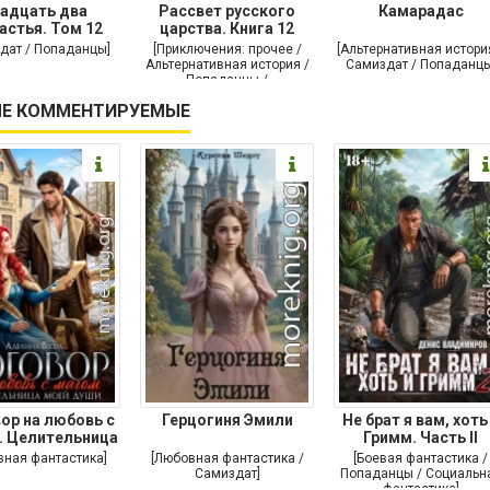
адцать два
Рассвет русского
Камарадас
астья. Том 12
царства. Книга 12
дат / Попаданцы]
[Приключения: прочее /
[Альтернативная истори
Альтернативная история /
Самиздат / Попаданцы
Попаданцы /
Исторические
Е КОММЕНТИРУЕМЫЕ
приключения]
ор на любовь с
Герцогиня Эмили
Не брат я вам, хоть
. Целительница
Гримм. Часть II
моей души
вная фантастика]
[Любовная фантастика /
[Боевая фантастика /
Самиздат]
Попаданцы / Социальн
фантастика]