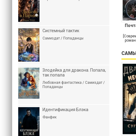
Почт
Системный тактик
[Совре
Самиздат / Попаданцы
роман
САМЫ
Злодейка для дракона. Попала,
так попала
Любовная фантастика / Самиздат /
Попаданцы
Идентификация Блэка
Фанфик