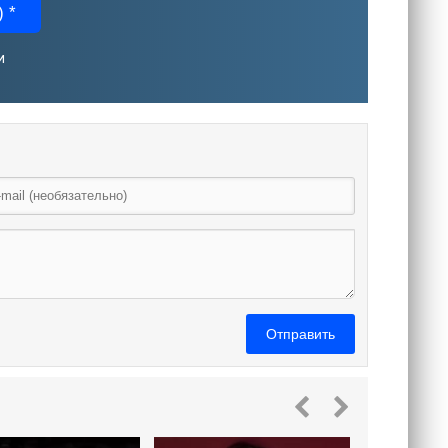
 *
и
Отправить
Измена