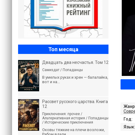
Топ месяца
Двадцать два несчастья. Том 12
Самиздат / Попаданцы
В умелых руках и хрен — балалайка,
вот и на...
Рассвет русского царства. Книга
12
Жанр
Совр
Приключения: прочее /
Альтернативная история / Попаданцы
Год:
/ Исторические приключения
Язык
Оковы тяжкие на плечи возложи,
Рабом вдали...