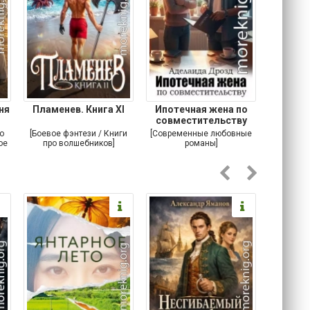
ня
Пламенев. Книга XI
Ипотечная жена по
Ме
совместительству
о
[Боевое фэнтези / Книги
[Современные любовные
[Альтерна
ое
про волшебников]
романы]
Попадан