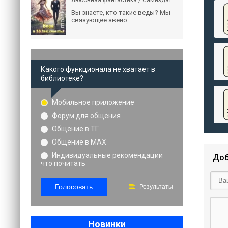
Любовная фантастика / Самиздат
Вы знаете, кто такие веды? Мы -
связующее звено...
Какого функционала не хватает в
библиотеке?
Мобильное приложение
Форум для общения
Общение в ТГ
Общение в MAX
Индивидуальные рекомендации
Доб
что почитать
Голосовать
Результаты
Новинки