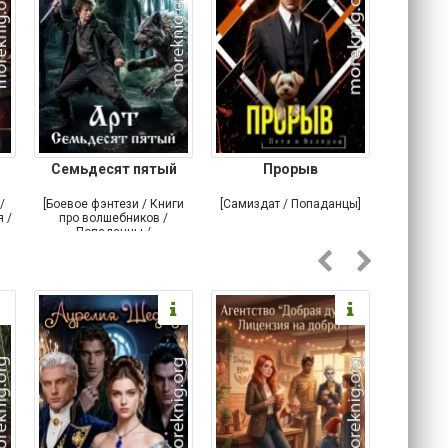
Семьдесят пятый
Прорыв
Веда и 
/
[Боевое фэнтези / Книги
[Самиздат / Попаданцы]
[Любовн
 /
про волшебников /
С
Попаданцы /
Историческое фэнтези]