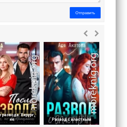
Отправить
После ра
 развода. Хирург,
не
Развод с властным