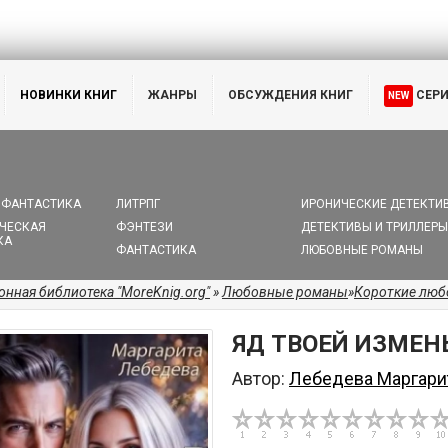
НОВИНКИ КНИГ
ЖАНРЫ
ОБСУЖДЕНИЯ КНИГ
СЕР
NEW
 ФАНТАСТИКА
ЛИТРПГ
ИРОНИЧЕСКИЕ ДЕТЕКТИ
ЧЕСКАЯ
ФЭНТЕЗИ
ДЕТЕКТИВЫ И ТРИЛЛЕРЫ
КА
ФАНТАСТИКА
ЛЮБОВНЫЕ РОМАНЫ
онная библиотека "MoreKnig.org"
»
Любовные романы
»
Короткие лю
ЯД ТВОЕЙ ИЗМЕН
Автор:
Лебедева Маргари