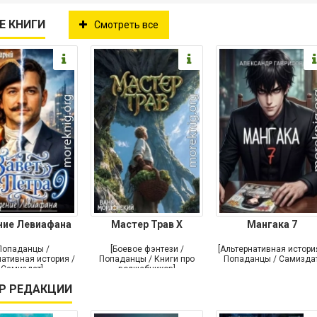
Е КНИГИ
Смотреть все
ние Левиафана
Мастер Трав X
Мангака 7
Попаданцы /
[Боевое фэнтези /
[Альтернативная истори
ативная история /
Попаданцы / Книги про
Попаданцы / Самиздат
Самиздат]
волшебников]
Р РЕДАКЦИИ