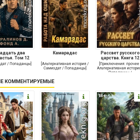
адцать два
Камарадас
Рассвет русского
астья. Том 12
царства. Книга 12
дат / Попаданцы]
[Альтернативная история /
[Приключения: прочее 
Самиздат / Попаданцы]
Альтернативная история
Попаданцы /
Исторические
Е КОММЕНТИРУЕМЫЕ
приключения]