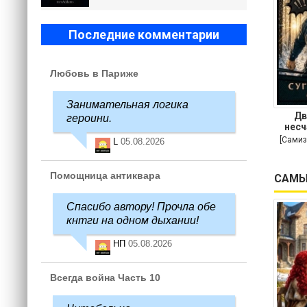
Последние комментарии
Любовь в Париже
Занимательная логика
Дв
героини.
несч
[Самиз
L
05.08.2026
Помощница антиквара
САМЫ
Спасибо автору! Прочла обе
кнтги на одном дыхании!
НП
05.08.2026
Всегда война Часть 10