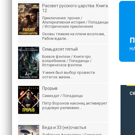
Рассвет русского царства. Книга
12
Приключения: прочее /
Альтернативная история / Попаданцы
/ Исторические приключения
Оковы тяжкие на плечи возложи,
Рабом вдали...
Семьдесят пятый
Боевое фэнтези / Книги про
волшебников / Попаданцы /
Историческое фэнтези
У меня был выбор провести
остаток жизни...
Прорыв
СК
Самиздат / Попаданцы
Пётр Воронов наконец активирует
родовую реликвию...
Веда и 33 (не)счастья