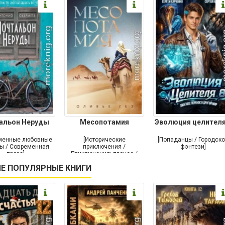
альон Неруды
Месопотамия
Эволюция целителя
менные любовные
[Исторические
[Попаданцы / Городск
ы / Современная
приключения /
фэнтези]
проза]
Приключения: прочее /
Современная проза /
Е ПОПУЛЯРНЫЕ КНИГИ
Историческая проза]