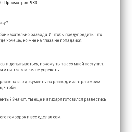
10. Просмотров: 933
ику?
обой касательно развода. И чтобы предупредить, что
где хочешь, но мне на глаза не попадайся.
осы и допытываться, почему ты так со мной поступил.
я и ни в чем меня не упрекать.
 распечатаю документы на развод, и завтра с моим
 чтобы...
енты? Значит, ты еще и втихаря готовился развестись
его геморроя и все сделал сам.