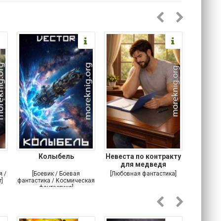
Колыбель
Невеста по контракту
Офшо
для медведя
я /
[Боевик / Боевая
[Любовная фантастика]
[Альтерна
]
фантастика / Космическая
Попадан
фантастика]