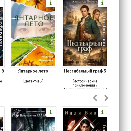
 8
Янтарное лето
Несгибаемый граф 5
Зав
Кровн
ое
[Детективы]
[Исторические
[Любовн
приключения /
Альтернативная история /
Попаданцы / Самиздат]