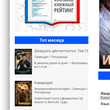
Топ месяца
Двадцать два несчастья. Том 12
Самиздат / Попаданцы
В умелых руках и хрен — балалайка,
вот и на...
Камарадас
Альтернативная история / Самиздат /
Попаданцы
Жанр
Коро
Советский Союз официально не
воюет в Анголе. Туда...
Язык