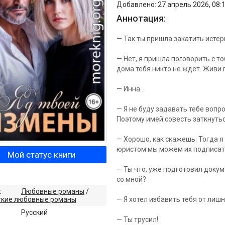
Добавлено: 27 апрель 2026, 08:
Аннотация:
— Так ты пришла закатить истер
— Нет, я пришла поговорить с т
дома тебя никто не ждет. Живи 
— Инна...
— Я не буду задавать тебе вопр
Поэтому имей совесть заткнутьс
— Хорошо, как скажешь. Тогда я
юристом мы можем их подписать,
Мой статус книги
— Ты что, уже подготовил докум
со мной?
:
Любовные романы
/
ткие любовные романы
— Я хотел избавить тебя от лишн
:
Русский
— Ты трусил!