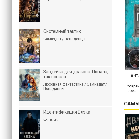
Системный тактик
Самиздат / Попаданцы
Злодейка для дракона. Попала,
Почт
так попала
Любовная фантастика / Самиздат /
[Совре
Попаданцы
роман
САМЫ
Идентификация Блэка
Фанфик