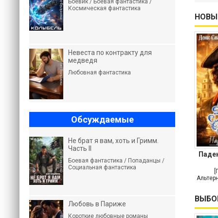
Боевик / Боевая фантастика /
Космическая фантастика
НОВЫ
Невеста по контракту для
медведя
Любовная фантастика
Обсуждаемые
Не брат я вам, хоть и Гримм.
Часть II
Паде
Боевая фантастика / Попаданцы /
Социальная фантастика
[
Альтерн
ВЫБО
Любовь в Париже
Короткие любовные романы