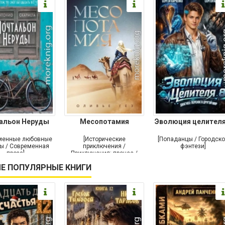
альон Неруды
Месопотамия
Эволюция целителя
менные любовные
[Исторические
[Попаданцы / Городск
ы / Современная
приключения /
фэнтези]
проза]
Приключения: прочее /
Современная проза /
Е ПОПУЛЯРНЫЕ КНИГИ
Историческая проза]