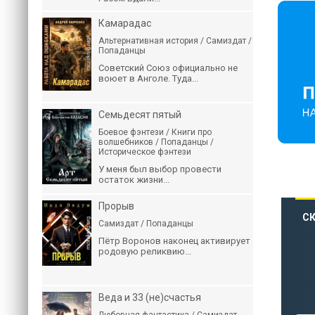
Камарадас
Альтернативная история / Самиздат /
Попаданцы
Советский Союз официально не
воюет в Анголе. Туда...
Семьдесят пятый
Боевое фэнтези / Книги про
волшебников / Попаданцы /
Историческое фэнтези
У меня был выбор провести
остаток жизни...
Прорыв
СК
Самиздат / Попаданцы
Пётр Воронов наконец активирует
родовую реликвию...
Веда и 33 (не)счастья