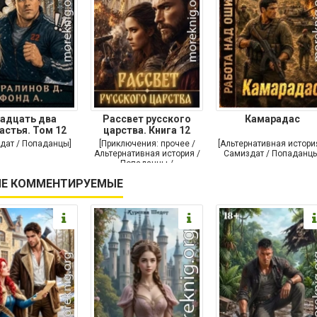
адцать два
Рассвет русского
Камарадас
астья. Том 12
царства. Книга 12
дат / Попаданцы]
[Приключения: прочее /
[Альтернативная истори
Альтернативная история /
Самиздат / Попаданцы
Попаданцы /
Исторические
Е КОММЕНТИРУЕМЫЕ
приключения]