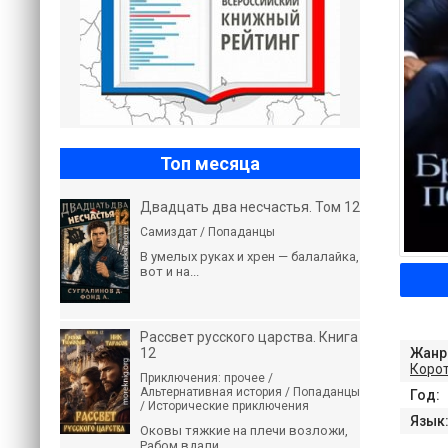
Топ месяца
Двадцать два несчастья. Том 12
Самиздат / Попаданцы
В умелых руках и хрен — балалайка,
вот и на...
Рассвет русского царства. Книга
12
Жанр
Коро
Приключения: прочее /
Альтернативная история / Попаданцы
Год:
/ Исторические приключения
Язык
Оковы тяжкие на плечи возложи,
Рабом вдали...