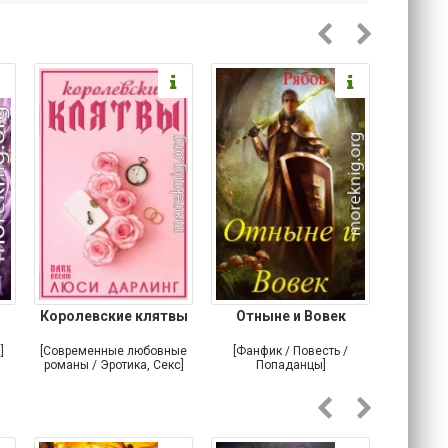
Королевские клятвы
Отныне и Вовек
Небе
]
[Современные любовные
[Фанфик / Повесть /
[Самизда
романы / Эротика, Секс]
Попаданцы]
Альтерна