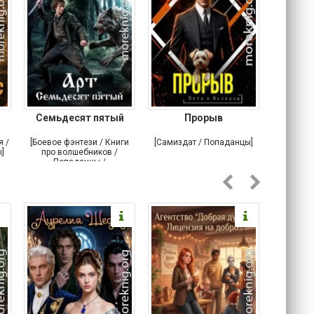
Семьдесят пятый
Прорыв
Веда и 
я /
[Боевое фэнтези / Книги
[Самиздат / Попаданцы]
[Любовн
]
про волшебников /
С
Попаданцы /
Историческое фэнтези]