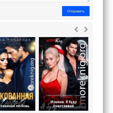
Отправить
Измен
при
Измена. Я буду
кованная любовь
счастливой