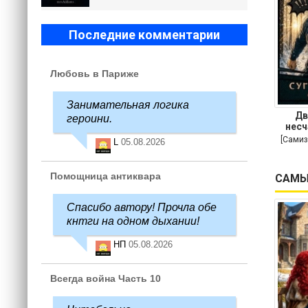
Последние комментарии
Любовь в Париже
Занимательная логика
Дв
героини.
несч
[Самиз
L
05.08.2026
Помощница антиквара
САМЫ
Спасибо автору! Прочла обе
кнтги на одном дыхании!
НП
05.08.2026
Всегда война Часть 10