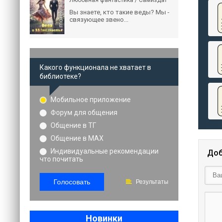
Любовная фантастика / Самиздат
Вы знаете, кто такие веды? Мы -
связующее звено...
Какого функционала не хватает в
библиотеке?
Мобильное приложение
Форум для общения
Общение в ТГ
Общение в MAX
Индивидуальные рекомендации
Доб
что почитать
Голосовать
Результаты
Новинки