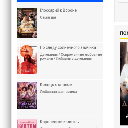
Глоссарий к Вороне
Самиздат
ПО
По следу солнечного зайчика
Детективы / Современные любовные
романы / Любовные детективы
Кольцо с опалом
Любовная фантастика
Королевские клятвы