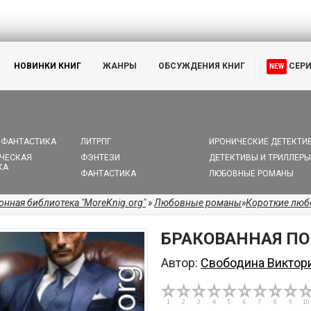
НОВИНКИ КНИГ
ЖАНРЫ
ОБСУЖДЕНИЯ КНИГ
СЕР
NEW
 ФАНТАСТИКА
ЛИТРПГ
ИРОНИЧЕСКИЕ ДЕТЕКТИ
ЧЕСКАЯ
ФЭНТЕЗИ
ДЕТЕКТИВЫ И ТРИЛЛЕРЫ
КА
ФАНТАСТИКА
ЛЮБОВНЫЕ РОМАНЫ
онная библиотека "MoreKnig.org"
»
Любовные романы
»
Короткие лю
БРАКОВАННАЯ П
Автор:
Свободина Виктор