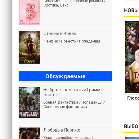
Современные любовные романы /
Эротика, Секс
НОВЫ
Отныне и Вовек
Фанфик / Повесть / Попаданцы
Обсуждаемые
Не брат я вам, хоть и Гримм.
Часть II
Глос
Боевая фантастика / Попаданцы /
Социальная фантастика
ВЫБО
Любовь в Париже
Короткие любовные романы