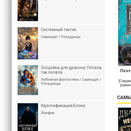
Системный тактик
Самиздат / Попаданцы
Злодейка для дракона. Попала,
Почт
так попала
Любовная фантастика / Самиздат /
[Совре
Попаданцы
роман
САМЫ
Идентификация Блэка
Фанфик