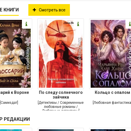
Е КНИГИ
Смотреть все
сарий к Вороне
По следу солнечного
Кольцо с опалом
зайчика
[Самиздат]
[Детективы / Современные
[Любовная фантастика
любовные романы /
Любовные детективы]
Р РЕДАКЦИИ