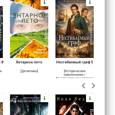
 8
Янтарное лето
Несгибаемый граф 5
Зав
Кровн
ое
[Детективы]
[Исторические
[Любовн
приключения /
Альтернативная история /
Попаданцы / Самиздат]