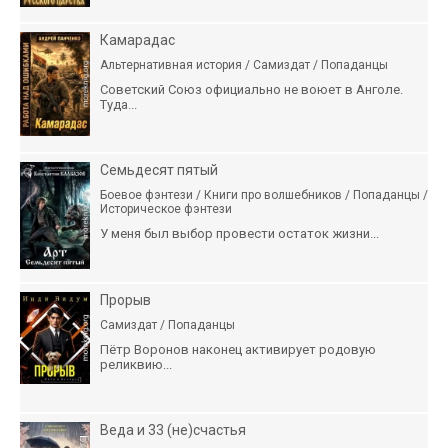
Камарадас
Альтернативная история / Самиздат / Попаданцы
Советский Союз официально не воюет в Анголе.
Туда...
Семьдесят пятый
Боевое фэнтези / Книги про волшебников / Попаданцы /
Историческое фэнтези
У меня был выбор провести остаток жизни...
Прорыв
Самиздат / Попаданцы
Пётр Воронов наконец активирует родовую
реликвию...
Веда и 33 (не)счастья