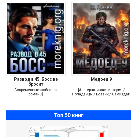
Развод в 45. Босс не
Медоед 9
бросит
[Современные любовные
[Альтернативная история /
романы]
Попаданцы / Боевик / Самиздат]
Топ 50 книг