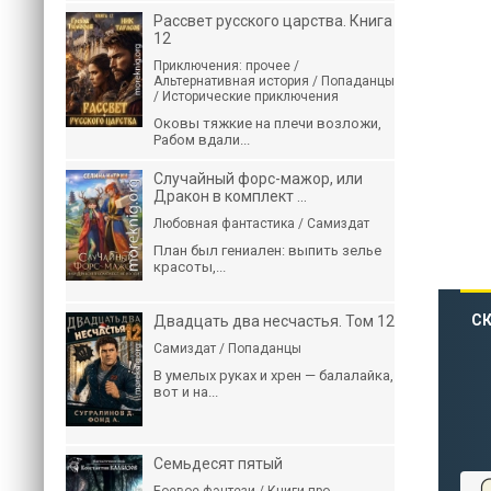
Рассвет русского царства. Книга
12
Приключения: прочее /
Альтернативная история / Попаданцы
/ Исторические приключения
Оковы тяжкие на плечи возложи,
Рабом вдали...
Случайный форс-мажор, или
Дракон в комплект ...
Любовная фантастика / Самиздат
План был гениален: выпить зелье
красоты,...
СК
Двадцать два несчастья. Том 12
Самиздат / Попаданцы
В умелых руках и хрен — балалайка,
вот и на...
Семьдесят пятый