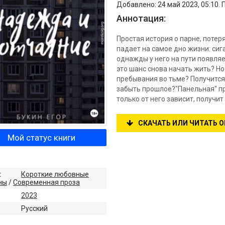
Добавлено: 24 май 2023, 05:10. 
Аннотация:
Простая история о парне, поте
падает на самое дно жизни: сиг
однажды у него на пути появля
это шанс снова начать жить? Но
пребывания во тьме? Получится
забыть прошлое?"Панельная" пр
только от него зависит, получит 
СКАЧАТЬ ИЛИ ЧИТАТЬ 
Мой статус книги
:
Короткие любовные
ны
/
Современная проза
2023
:
Русский