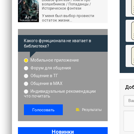
Боевое фэнтези / Книги про
волшебников / Попаданцы /
Историческое фэнтези
У меня был выбор провести
остаток жизни...
Какого функционала не хватает в
библиотеке?
Мобильное приложение
Форум для общения
Общение в ТГ
Общение в MAX
Доб
Индивидуальные рекомендации
что почитать
Голосовать
Результаты
Новинки