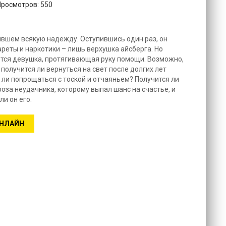
Просмотров: 550
рявшем всякую надежду. Оступившись один раз, он
ареты и наркотики – лишь верхушка айсберга. Но
ется девушка, протягивающая руку помощи. Возможно,
 получится ли вернуться на свет после долгих лет
 ли попрощаться с тоской и отчаяньем? Получится ли
оза неудачника, которому выпал шанс на счастье, и
ли он его.
ОНЛАЙН