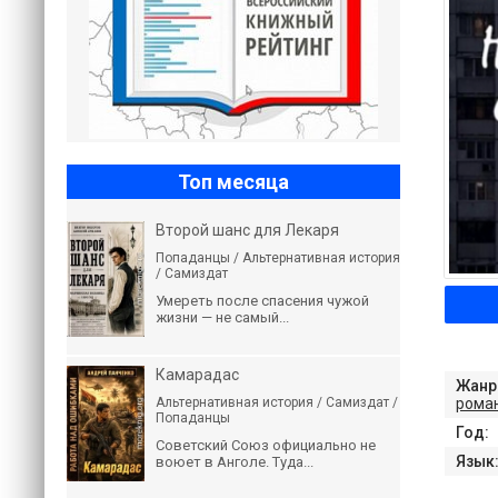
Топ месяца
Второй шанс для Лекаря
Попаданцы / Альтернативная история
/ Самиздат
Умереть после спасения чужой
жизни — не самый...
Камарадас
Жанр
рома
Альтернативная история / Самиздат /
Попаданцы
Год:
Советский Союз официально не
Язык
воюет в Анголе. Туда...