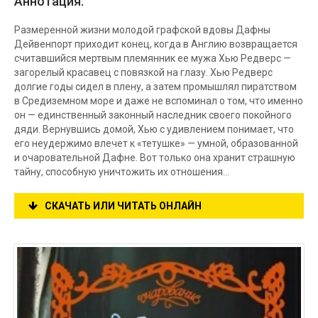
Аннотация:
Размеренной жизни молодой графской вдовы Дафны
Дейвенпорт приходит конец, когда в Англию возвращается
считавшийся мертвым племянник ее мужа Хью Редверс —
загорелый красавец с повязкой на глазу. Хью Редверс
долгие годы сидел в плену, а затем промышлял пиратством
в Средиземном море и даже не вспоминал о том, что именно
он — единственный законный наследник своего покойного
дяди. Вернувшись домой, Хью с удивлением понимает, что
его неудержимо влечет к «тетушке» — умной, образованной
и очаровательной Дафне. Вот только она хранит страшную
тайну, способную уничтожить их отношения…
СКАЧАТЬ ИЛИ ЧИТАТЬ ОНЛАЙН