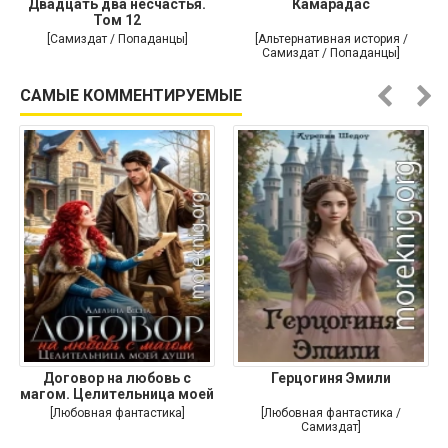
Двадцать два несчастья.
Камарадас
Том 12
[Самиздат / Попаданцы]
[Альтернативная история /
Самиздат / Попаданцы]
САМЫЕ КОММЕНТИРУЕМЫЕ
Договор на любовь с
Герцогиня Эмили
магом. Целительница моей
души
[Любовная фантастика]
[Любовная фантастика /
Самиздат]