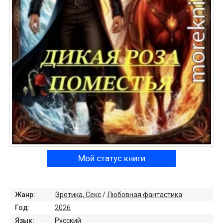
Мой статус книги
Жанр:
Эротика, Секс
/
Любовная фантастика
Год:
2026
Язык:
Русский