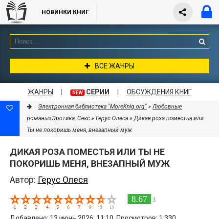
НОВИНКИ КНИГ
ВСЕ ЖАНРЫ
ЖАНРЫ
|
СЕРИИ
|
ОБСУЖДЕНИЯ КНИГ
NEW
Электронная библиотека "MoreKnig.org"
»
Любовные
романы
»
Эротика, Секс
»
Герус Олеся
» Дикая роза поместья или
Ты не покоришь меня, внезапный муж
ДИКАЯ РОЗА ПОМЕСТЬЯ ИЛИ ТЫ НЕ
ПОКОРИШЬ МЕНЯ, ВНЕЗАПНЫЙ МУЖ
Автор:
Герус Олеся
8.67
3
Добавлено: 13 июнь 2026, 11:10. Просмотров: 1 330