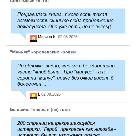
Системный тактик
Понравилась книга. У кого есть такая
возможность скиньте сюда продолжение,
пожалуйста. Оно уже есть, но не здесь((.
Марина К.
02.08.2026
"Маньяк" королевских кровей
По обложке видно, что очки без диоптрий,
чисто "чтоб были". При "минусе" - а а
героини "минус", иначе без очков видела б
более-мен ...
L
02.08.2026
Бывшие. Теперь я (не) твоя
200 страниц непрекращающейся
истерики. "Герой" прекрасен как никогда -
истерит, бычит, угрожает, опасно