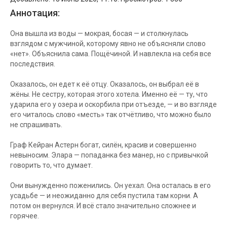
Аннотация:
Она вышла из воды — мокрая, босая — и столкнулась
взглядом с мужчиной, которому явно не объясняли слово
«нет». Объяснила сама. Пощёчиной. И навлекла на себя все
последствия.
Оказалось, он едет к её отцу. Оказалось, он выбрал её в
жёны. Не сестру, которая этого хотела. Именно её — ту, что
ударила его у озера и оскорбила при отъезде, — и во взгляде
его читалось слово «месть» так отчётливо, что можно было
не спрашивать.
Граф Кейран Астерн богат, силён, красив и совершенно
невыносим. Элара — попаданка без манер, но с привычкой
говорить то, что думает.
Они вынужденно поженились. Он уехал. Она осталась в его
усадьбе — и неожиданно для себя пустила там корни. А
потом он вернулся. И всё стало значительно сложнее и
горячее.