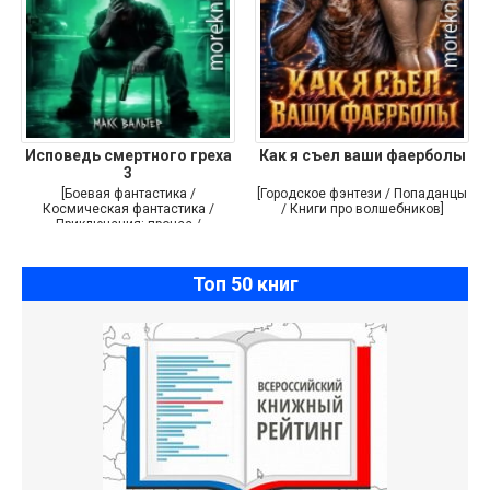
Исповедь смертного греха
Как я съел ваши фаерболы
3
[Боевая фантастика /
[Городское фэнтези / Попаданцы
Космическая фантастика /
/ Книги про волшебников]
Приключения: прочее /
Самиздат]
Топ 50 книг