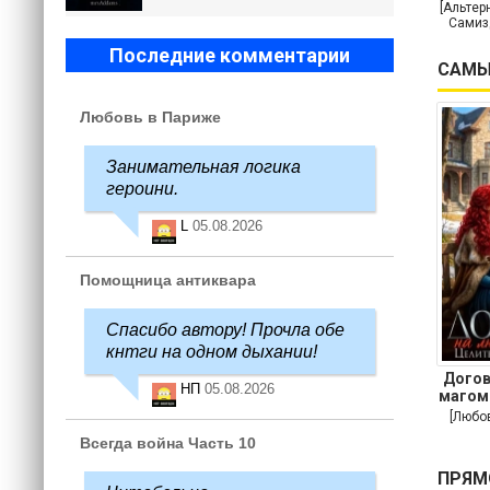
[Альтер
Самиз
Последние комментарии
САМЫ
Любовь в Париже
Занимательная логика
героини.
L
05.08.2026
Помощница антиквара
Спасибо автору! Прочла обе
кнтги на одном дыхании!
Догов
НП
05.08.2026
магом
[Любо
Всегда война Часть 10
ПРЯМ