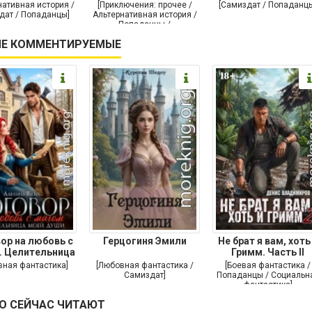
нативная история /
[Приключения: прочее /
[Самиздат / Попаданц
дат / Попаданцы]
Альтернативная история /
Попаданцы /
Исторические
Е КОММЕНТИРУЕМЫЕ
приключения]
ор на любовь с
Герцогиня Эмили
Не брат я вам, хоть
. Целительница
Гримм. Часть II
моей души
вная фантастика]
[Любовная фантастика /
[Боевая фантастика /
Самиздат]
Попаданцы / Социальн
фантастика]
О СЕЙЧАС ЧИТАЮТ