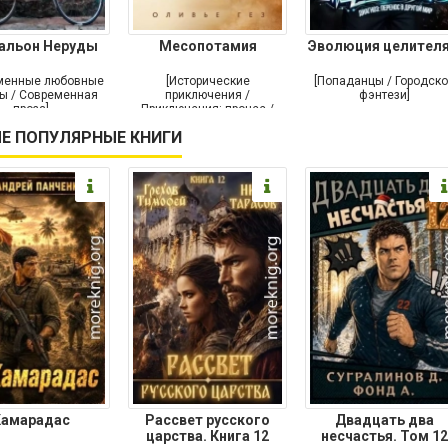
альон Неруды
Месопотамия
Эволюция целителя
менные любовные
[Исторические
[Попаданцы / Городск
ы / Современная
приключения /
фэнтези]
проза]
Приключения: прочее /
Современная проза /
Е ПОПУЛЯРНЫЕ КНИГИ
Историческая проза]
Камарадас
Рассвет русского
Двадцать два
царства. Книга 12
несчастья. Том 12