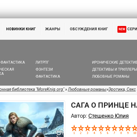
НОВИНКИ КНИГ
ЖАНРЫ
ОБСУЖДЕНИЯ КНИГ
СЕР
NEW
 ФАНТАСТИКА
ЛИТРПГ
ИРОНИЧЕСКИЕ ДЕТЕКТИ
ЧЕСКАЯ
ФЭНТЕЗИ
ДЕТЕКТИВЫ И ТРИЛЛЕРЫ
КА
ФАНТАСТИКА
ЛЮБОВНЫЕ РОМАНЫ
онная библиотека "MoreKnig.org"
»
Любовные романы
»
Эротика, Секс
САГА О ПРИНЦЕ Н
Автор:
Стешенко Юлия