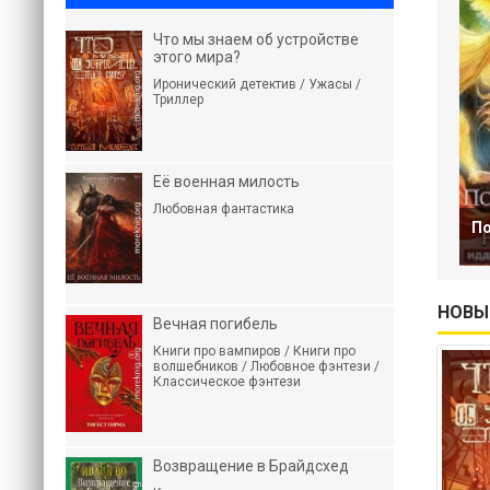
Что мы знаем об устройстве
этого мира?
Иронический детектив / Ужасы /
Триллер
Её военная милость
Любовная фантастика
По
НОВЫ
Вечная погибель
Книги про вампиров / Книги про
волшебников / Любовное фэнтези /
Классическое фэнтези
Возвращение в Брайдсхед