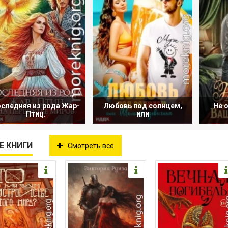
следняя из рода Жар-
Любовь под солнцем,
Не 
Птиц.
или
Е КНИГИ
Смотреть все