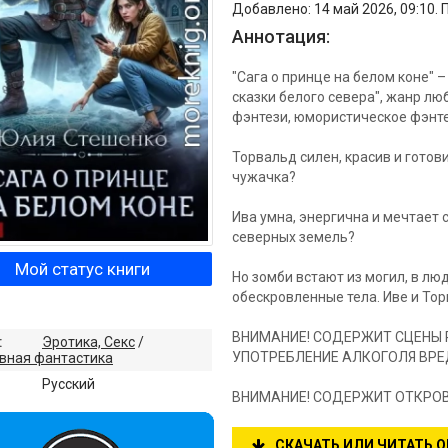
Добавлено: 14 май 2026, 09:10. 
Аннотация:
"Сага о принце на белом коне" 
сказки белого севера", жанр л
фэнтези, юмористическое фэнте
Торвальд силен, красив и готови
чужачка?
Ива умна, энергична и мечтает с
северных земель?
Мой статус книги
Но зомби встают из могил, в лю
обескровленные тела. Иве и Тор
ВНИМАНИЕ! СОДЕРЖИТ СЦЕНЫ 
:
Эротика, Секс
/
УПОТРЕБЛЕНИЕ АЛКОГОЛЯ ВР
вная фантастика
:
Русский
ВНИМАНИЕ! СОДЕРЖИТ ОТКРОВ
СКАЧАТЬ ИЛИ ЧИТАТЬ 