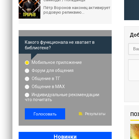
Самиздат / Попаданцы
Пётр Воронов наконец активирует
родовую реликвию...
Доб
Какого функционала не хватает в
библиотеке?
Мобильное приложение
Форум для общения
Общение в ТГ
Общение в MAX
Индивидуальные рекомендации
что почитать
Голосовать
ПО
Результаты
Новинки