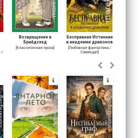
Возвращение в
Бесправная Истинная
Архитек
Брайдсхед
в академии драконов
Паран
за
/
[Классическая проза]
[Любовная фантастика /
[Ис
 /
Самиздат]
при
Публицис
]