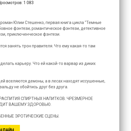
Просмотров: 1 083
– роман Юлии Стешенко, первая книга цикла "Темные
юбовное фэнтези, романтическое фэнтези, детективное
зи, приключенческое фэнтези.
тся занять трон правителя. Что ему какая-то там
делать карьеру. Что ей какой-то варвар из диких
дей вселяются демоны, а в лесах находят иссушенные,
вальду не обойтись друг без друга.
РАСПИТИЯ СПИРТНЫХ НАПИТКОВ. ЧРЕЗМЕРНОЕ
ЕДИТ ВАШЕМУ ЗДОРОВЬЮ.
ЕННЫЕ ЭРОТИЧЕСКИЕ СЦЕНЫ.
ОНЛАЙН