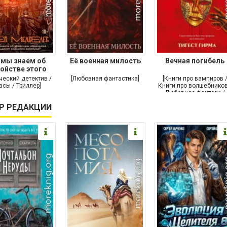
 мы знаем об
Её военная милость
Вечная погибель
ойстве этого
мира?
ческий детектив /
[Любовная фантастика]
[Книги про вампиров 
сы / Триллер]
Книги про волшебников
Любовное фэнтези /
Классическое фэнтези
Р РЕДАКЦИИ