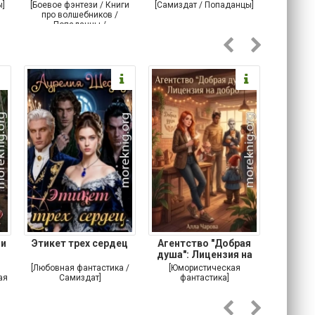
ы]
[Боевое фэнтези / Книги
[Самиздат / Попаданцы]
[Любовн
про волшебников /
С
Попаданцы /
Историческое фэнтези]
 и
Этикет трех сердец
Агентство "Добрая
Не 
душа": Лицензия на
добро
[Любовная фантастика /
[Юмористическая
[Любовн
ая
Самиздат]
фантастика]
Детектив