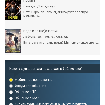
Прорыв
Самиздат / Попаданцы
Пётр Воронов наконец активирует родовую
реликвию...
Веда и 33 (не)счастья
Любовная фантастика / Самиздат
Вы знаете, кто такие веды? Мы - связующее звено...
Какого функционала не хватает в библиотеке?
Мобильное приложение
Форум для общения
Общение в ТГ
Общение в MAX
Индивидуальные рекомендации что почитать