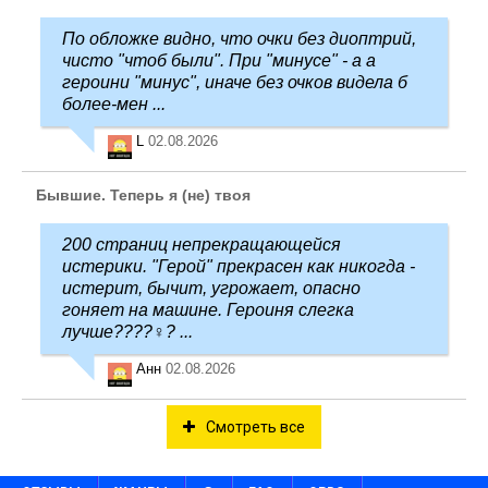
По обложке видно, что очки без диоптрий,
чисто "чтоб были". При "минусе" - а а
героини "минус", иначе без очков видела б
более-мен ...
L
02.08.2026
Бывшие. Теперь я (не) твоя
200 страниц непрекращающейся
истерики. "Герой" прекрасен как никогда -
истерит, бычит, угрожает, опасно
гоняет на машине. Героиня слегка
лучше????‍♀️? ...
Анн
02.08.2026
Смотреть все