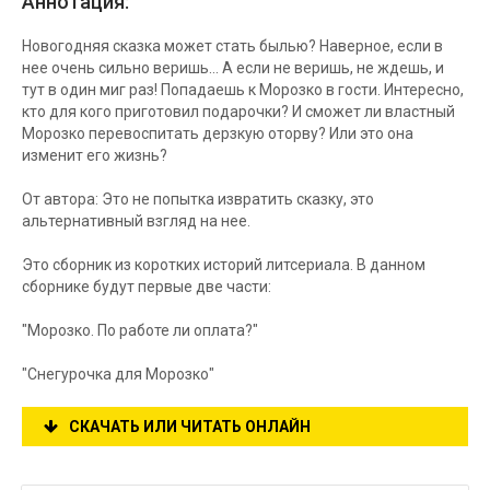
Аннотация:
Новогодняя сказка может стать былью? Наверное, если в
нее очень сильно веришь… А если не веришь, не ждешь, и
тут в один миг раз! Попадаешь к Морозко в гости. Интересно,
кто для кого приготовил подарочки? И сможет ли властный
Морозко перевоспитать дерзкую оторву? Или это она
изменит его жизнь?
От автора: Это не попытка извратить сказку, это
альтернативный взгляд на нее.
Это сборник из коротких историй литсериала. В данном
сборнике будут первые две части:
"Морозко. По работе ли оплата?"
"Снегурочка для Морозко"
СКАЧАТЬ ИЛИ ЧИТАТЬ ОНЛАЙН