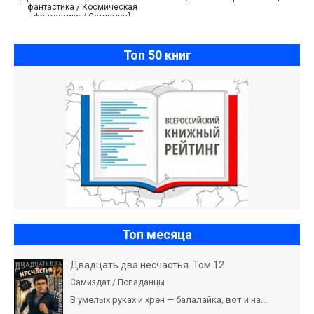
фантастика / Космическая
фантастика / Самиздат]
Топ 50 книг
Топ месяца
Двадцать два несчастья. Том 12
Самиздат / Попаданцы
В умелых руках и хрен — балалайка, вот и на...