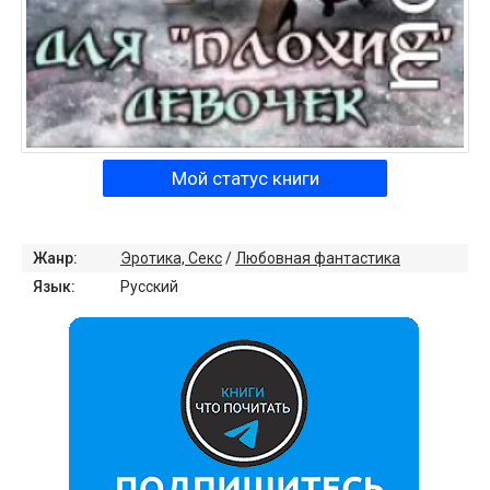
Мой статус книги
Жанр:
Эротика, Секс
/
Любовная фантастика
Язык:
Русский