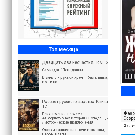
Топ месяца
Двадцать два несчастья. Том 12
Самиздат / Попаданцы
В умелых руках и хрен — балалайка,
вот и на...
Рассвет русского царства. Книга
12
Жанр
Приключения: прочее /
Совр
Альтернативная история / Попаданцы
/ Исторические приключения
Язык
Оковы тяжкие на плечи возложи,
Рабом вдали...