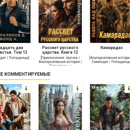
адцать два
Рассвет русского
Камарадас
астья. Том 12
царства. Книга 12
дат / Попаданцы]
[Приключения: прочее /
[Альтернативная истори
Альтернативная история /
Самиздат / Попаданцы
Попаданцы /
Исторические
Е КОММЕНТИРУЕМЫЕ
приключения]