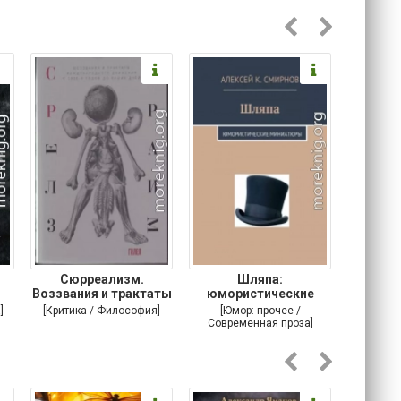
Сюрреализм.
Шляпа:
Челове
Воззвания и трактаты
юмористические
международного
миниатюры
]
[Критика / Философия]
[Юмор: прочее /
[Самизда
Современная проза]
Альтерна