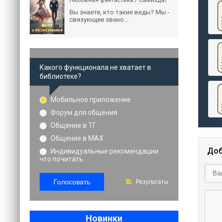
Любовная фантастика / Самиздат
Вы знаете, кто такие веды? Мы -
связующее звено...
Какого функционала не хватает в
библиотеке?
Мобильное приложение
Форум для общения
Общение в ТГ
Общение в MAX
Доб
Индивидуальные рекомендации
что почитать
Голосовать
Результаты
Новинки