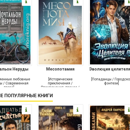
альон Неруды
Месопотамия
Эволюция целителя
менные любовные
[Исторические
[Попаданцы / Городск
ы / Современная
приключения /
фэнтези]
проза]
Приключения: прочее /
Современная проза /
Е ПОПУЛЯРНЫЕ КНИГИ
Историческая проза]