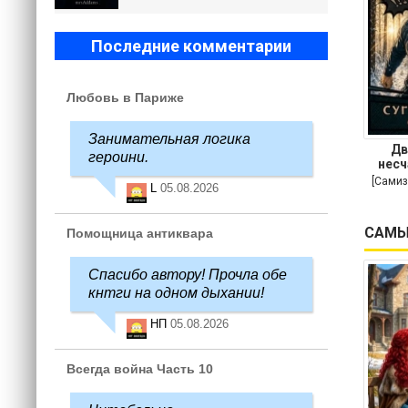
Последние комментарии
Любовь в Париже
Занимательная логика
Дв
героини.
несч
[Самиз
L
05.08.2026
САМЫ
Помощница антиквара
Спасибо автору! Прочла обе
кнтги на одном дыхании!
НП
05.08.2026
Всегда война Часть 10