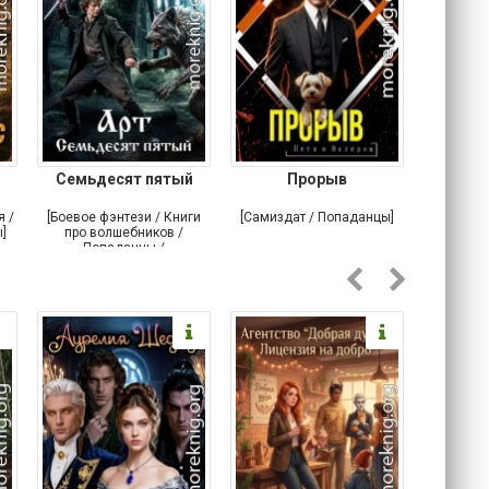
Семьдесят пятый
Прорыв
Веда и 
я /
[Боевое фэнтези / Книги
[Самиздат / Попаданцы]
[Любовн
]
про волшебников /
С
Попаданцы /
Историческое фэнтези]