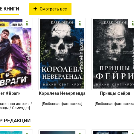
Е КНИГИ
Смотреть все
ег #Враги
Королева Неверленда
Принцы фейри
нативная история /
[Любовная фантастика]
[Любовная фантастика
анцы / Самиздат]
Р РЕДАКЦИИ