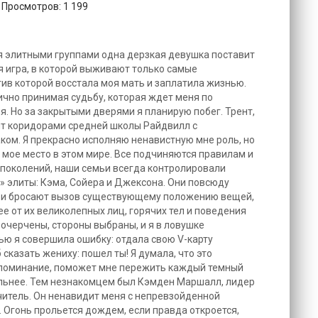
 Просмотров: 1 199
я элитными группами одна дерзкая девушка поставит
я игра, в которой выживают только самые
тив которой восстала моя мать и заплатила жизнью.
блично принимая судьбу, которая ждет меня по
 Но за закрытыми дверями я планирую побег. Трент,
ят коридорами средней школы Райдвилл с
ом. Я прекрасно исполняю ненавистную мне роль, но
 мое место в этом мире. Все подчиняются правилам и
 поколений, наши семьи всегда контролировали
» элиты: Кэма, Сойера и Джексона. Они повсюду
 и бросают вызов существующему положению вещей,
е от их великолепных лиц, горячих тел и поведения
очерчены, стороны выбраны, и я в ловушке
ью я совершила ошибку: отдала свою V-карту
сказать жениху: пошел ты! Я думала, что это
поминание, поможет мне пережить каждый темный
ильнее. Тем незнакомцем был Кэмден Маршалл, лидер
читель. Он ненавидит меня с непревзойденной
. Огонь прольется дождем, если правда откроется,