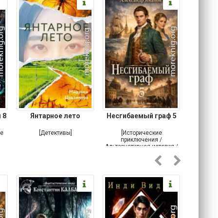
 8
Янтарное лето
Несгибаемый граф 5
Зав
Кровн
ое
[Детективы]
[Исторические
[Любовн
приключения /
Альтернативная история /
Попаданцы / Самиздат]