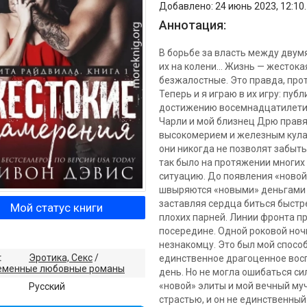
Добавлено: 24 июнь 2023, 12:10.
Аннотация:
В борьбе за власть между двум
их на колени… Жизнь — жестока
безжалостные. Это правда, про
Теперь и я играю в их игру: пу
достижению восемнадцатилетия.
Чарли и мой близнец Дрю прав
высокомерием и железным кулак
они никогда не позволят забыть
так было на протяжении многих
ситуацию. До появления «новой
швыряются «новыми» деньгами
заставляя сердца биться быстре
Мой статус книги
плохих парней. Линии фронта пр
посередине. Одной роковой ноч
незнакомцу. Это был мой способ 
:
Эротика, Секс
/
единственное драгоценное вос
еменные любовные романы
день. Но не могла ошибаться с
«новой» элиты и мой вечный му
:
Русский
страстью, и он не единственный