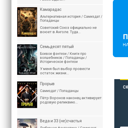
Камарадас
Альтернативная история / Самиздат /
Попаданцы
Советский Союз официально не
воюет в Анголе. Туда...
Семьдесят пятый
Боевое фэнтези / Книги про
волшебников / Попаданцы /
Историческое фэнтези
У меня был выбор провести
остаток жизни...
Прорыв
СК
Самиздат / Попаданцы
Пётр Воронов наконец активирует
родовую реликвию...
Веда и 33 (не)счастья