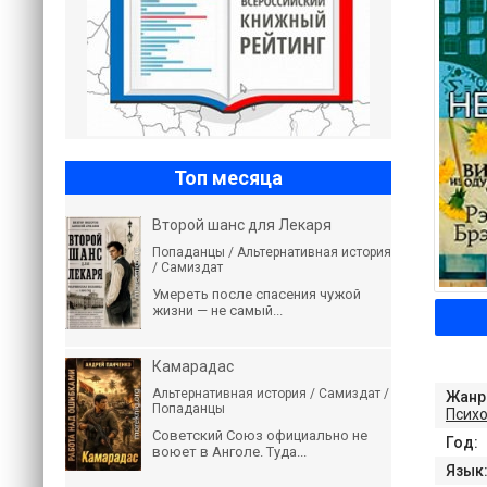
Топ месяца
Второй шанс для Лекаря
Попаданцы / Альтернативная история
/ Самиздат
Умереть после спасения чужой
жизни — не самый...
Камарадас
Альтернативная история / Самиздат /
Жанр
Попаданцы
Псих
Советский Союз официально не
Год:
воюет в Анголе. Туда...
Язык