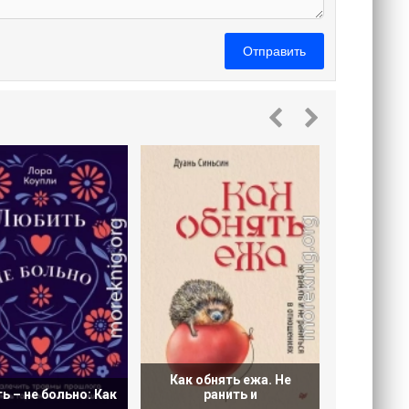
Отправить
Привя
ис
Как обнять ежа. Не
ь – не больно: Как
ранить и