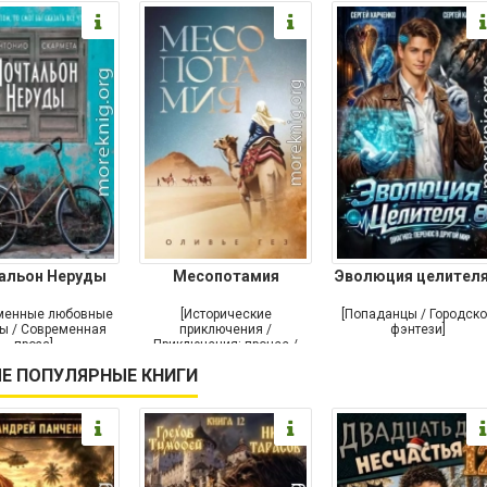
альон Неруды
Месопотамия
Эволюция целителя
менные любовные
[Исторические
[Попаданцы / Городск
ы / Современная
приключения /
фэнтези]
проза]
Приключения: прочее /
Современная проза /
Е ПОПУЛЯРНЫЕ КНИГИ
Историческая проза]