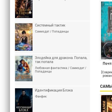
Системный тактик
Самиздат / Попаданцы
Злодейка для дракона. Попала,
так попала
Почт
Любовная фантастика / Самиздат /
Попаданцы
[Совре
роман
САМЫ
Идентификация Блэка
Фанфик