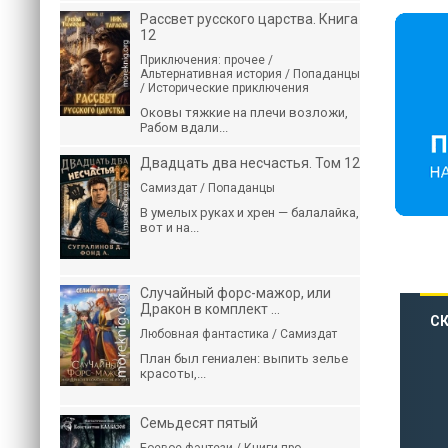
Рассвет русского царства. Книга
12
Приключения: прочее /
Альтернативная история / Попаданцы
/ Исторические приключения
Оковы тяжкие на плечи возложи,
Рабом вдали...
Двадцать два несчастья. Том 12
Самиздат / Попаданцы
В умелых руках и хрен — балалайка,
вот и на...
Случайный форс-мажор, или
Дракон в комплект ...
С
Любовная фантастика / Самиздат
План был гениален: выпить зелье
красоты,...
Семьдесят пятый