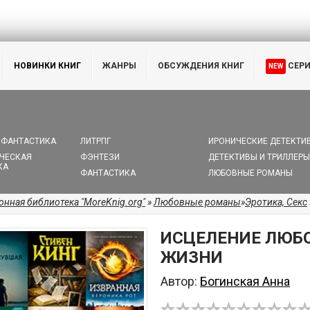
НОВИНКИ КНИГ
ЖАНРЫ
ОБСУЖДЕНИЯ КНИГ
СЕР
NEW
 ФАНТАСТИКА
ЛИТРПГ
ИРОНИЧЕСКИЕ ДЕТЕКТИ
ЧЕСКАЯ
ФЭНТЕЗИ
ДЕТЕКТИВЫ И ТРИЛЛЕРЫ
КА
ФАНТАСТИКА
ЛЮБОВНЫЕ РОМАНЫ
онная библиотека "MoreKnig.org"
»
Любовные романы
»
Эротика, Секс
ИСЦЕЛЕНИЕ ЛЮБ
ЖИЗНИ
Автор:
Богинская Анна