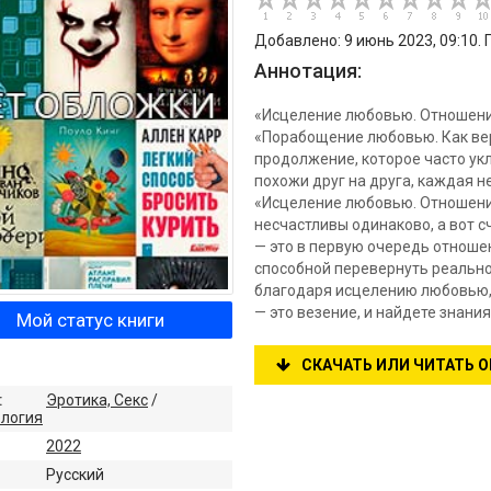
Добавлено: 9 июнь 2023, 09:10. 
Аннотация:
«Исцеление любовью. Отношени
«Порабощение любовью. Как верн
продолжение, которое часто ук
похожи друг на друга, каждая н
«Исцеление любовью. Отношения
несчастливы одинаково, а вот с
— это в первую очередь отношени
способной перевернуть реальнос
благодаря исцелению любовью,
— это везение, и найдете знани
Мой статус книги
СКАЧАТЬ ИЛИ ЧИТАТЬ 
:
Эротика, Секс
/
ология
2022
:
Русский