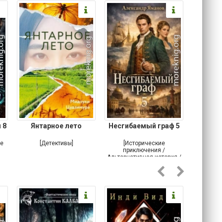
 8
Янтарное лето
Несгибаемый граф 5
Зав
Кровн
ое
[Детективы]
[Исторические
[Любовн
приключения /
Альтернативная история /
Попаданцы / Самиздат]