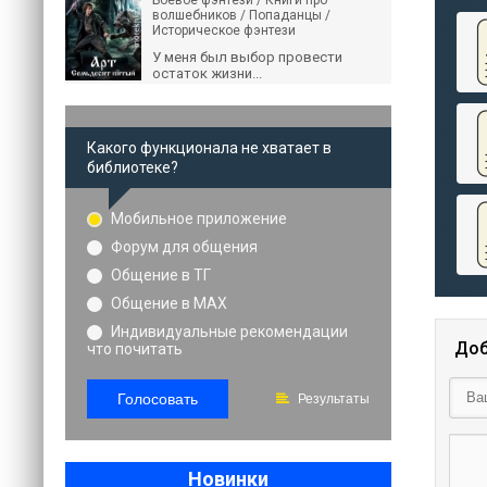
Боевое фэнтези / Книги про
волшебников / Попаданцы /
Историческое фэнтези
У меня был выбор провести
остаток жизни...
Какого функционала не хватает в
библиотеке?
Мобильное приложение
Форум для общения
Общение в ТГ
Общение в MAX
Индивидуальные рекомендации
Доб
что почитать
Голосовать
Результаты
Новинки