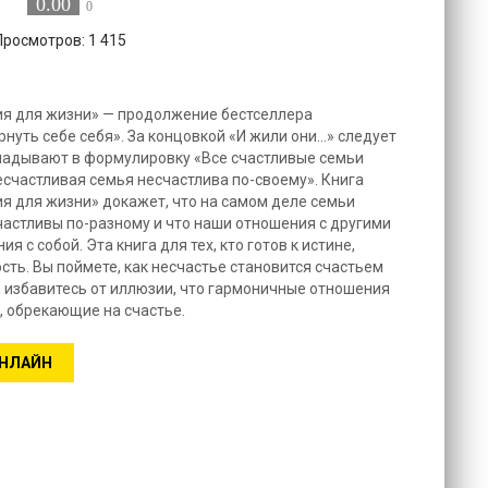
0.00
0
Просмотров: 1 415
я для жизни» — продолжение бестселлера
уть себе себя». За концовкой «И жили они...» следует
ладывают в формулировку «Все счастливые семьи
есчастливая семья несчастлива по-своему». Книга
 для жизни» докажет, что на самом деле семьи
частливы по-разному и что наши отношения с другими
я с собой. Эта книга для тех, кто готов к истине,
ть. Вы поймете, как несчастье становится счастьем
 избавитесь от иллюзии, что гармоничные отношения
я, обрекающие на счастье.
ОНЛАЙН