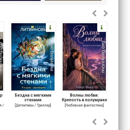
р
Бездна с мягкими
Волны любви:
Подонок
стенами
Крепость в полумраке
я /
[Детективы / Триллер]
[Любовная фантастика]
[Соврем
романы /
т]