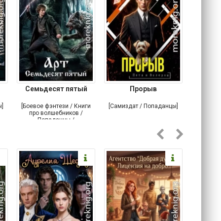
Семьдесят пятый
Прорыв
Веда и 
ы]
[Боевое фэнтези / Книги
[Самиздат / Попаданцы]
[Любовн
про волшебников /
С
Попаданцы /
Историческое фэнтези]