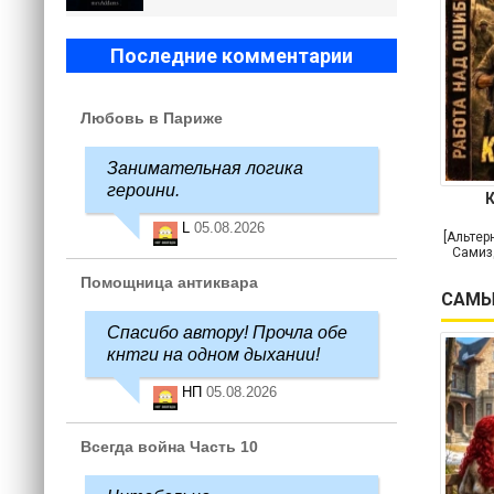
Последние комментарии
Любовь в Париже
Занимательная логика
героини.
L
05.08.2026
[Альтер
Самиз
Помощница антиквара
САМЫ
Спасибо автору! Прочла обе
кнтги на одном дыхании!
НП
05.08.2026
Всегда война Часть 10