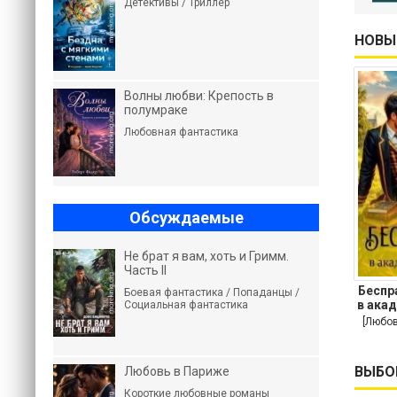
Детективы / Триллер
НОВЫ
Волны любви: Крепость в
полумраке
Любовная фантастика
Обсуждаемые
Не брат я вам, хоть и Гримм.
Часть II
Беспр
Боевая фантастика / Попаданцы /
в ака
Социальная фантастика
[Любов
ВЫБО
Любовь в Париже
Короткие любовные романы