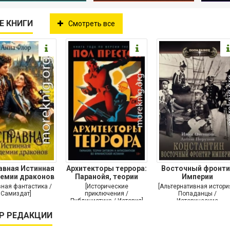
Е КНИГИ
Смотреть все
авная Истинная
Архитекторы террора:
Восточный фронти
демии драконов
Паранойя, теории
Империи
заговора и
ная фантастика /
[Исторические
[Альтернативная истори
Самиздат]
приключения /
Попаданцы /
Публицистика / История]
Исторические
приключения / Самизда
Р РЕДАКЦИИ