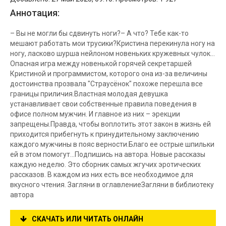
Аннотация:
– Вы не могли бы сдвинуть ноги?– А что? Тебе как-то
мешают работать мои трусики?Кристина перекинула ногу на
ногу, ласково шурша нейлоном новеньких кружевных чулок…
Опасная игра между новенькой горячей секретаршей
Кристиной и программистом, которого она из-за величины
достоинства прозвала "Страусёнок" похоже перешла все
границы приличия.Властная молодая девушка
устанавливает свои собственные правила поведения в
офисе полном мужчин. И главное из них – эрекции
запрещены.Правда, чтобы воплотить этот закон в жизнь ей
приходится прибегнуть к принудительному заключению
каждого мужчины в пояс верности.Благо ее острые шпильки
ей в этом помогут…Подпишись на автора. Новые рассказы
каждую неделю. Это сборник самых жгучих эротических
рассказов. В каждом из них есть все необходимое для
вкусного чтения. Загляни в оглавлениеЗагляни в библиотеку
автора
СКАЧАТЬ ИЛИ ЧИТАТЬ ОНЛАЙН