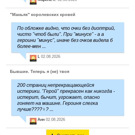
"Маньяк" королевских кровей
По обложке видно, что очки без диоптрий,
чисто "чтоб были". При "минусе" - а а
героини "минус", иначе без очков видела б
более-мен ...
L
02.08.2026
Бывшие. Теперь я (не) твоя
200 страниц непрекращающейся
истерики. "Герой" прекрасен как никогда -
истерит, бычит, угрожает, опасно
гоняет на машине. Героиня слегка
лучше????‍♀️? ...
Анн
02.08.2026