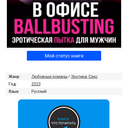
Мой статус книги
Жанр:
Любовные романы
/
Эротика, Секс
Год:
2023
Язык:
Русский