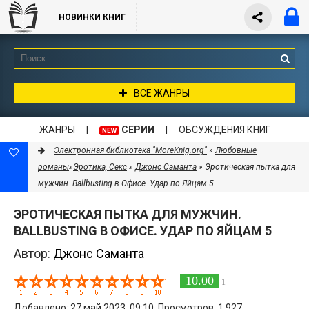
НОВИНКИ КНИГ
ВСЕ ЖАНРЫ
ЖАНРЫ
|
СЕРИИ
|
ОБСУЖДЕНИЯ КНИГ
NEW
Электронная библиотека "MoreKnig.org"
»
Любовные
романы
»
Эротика, Секс
»
Джонс Саманта
» Эротическая пытка для
мужчин. Ballbusting в Офисе. Удар по Яйцам 5
ЭРОТИЧЕСКАЯ ПЫТКА ДЛЯ МУЖЧИН.
BALLBUSTING В ОФИСЕ. УДАР ПО ЯЙЦАМ 5
Автор:
Джонс Саманта
10.00
1
Добавлено: 27 май 2023, 09:10. Просмотров: 1 927