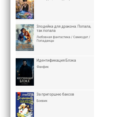
Злодейка для дракона. Попала,
так попала
Любовная фантастика / Самиздат /
Попаданцы
Идентификация Блэка
Фанфик
За пригоршню баксов
Боевик