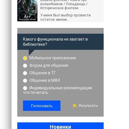
Боевое фэнтези / Книги про
волшебников / Попаданцы /
Историческое фэнтези
У меня был выбор провести
остаток жизни...
Какого функционала не хватает в
библиотеке?
Мобильное приложение
Форум для общения
Общение в ТГ
Общение в MAX
Индивидуальные рекомендации
что почитать
Голосовать
Результаты
Новинки