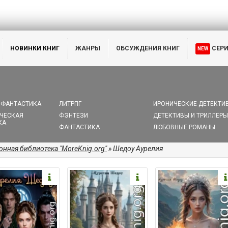
НОВИНКИ КНИГ
ЖАНРЫ
ОБСУЖДЕНИЯ КНИГ
СЕР
NEW
 ФАНТАСТИКА
ЛИТРПГ
ИРОНИЧЕСКИЕ ДЕТЕКТИ
ЧЕСКАЯ
ФЭНТЕЗИ
ДЕТЕКТИВЫ И ТРИЛЛЕРЫ
КА
ФАНТАСТИКА
ЛЮБОВНЫЕ РОМАНЫ
онная библиотека "MoreKnig.org"
» Шедоу Аурелия