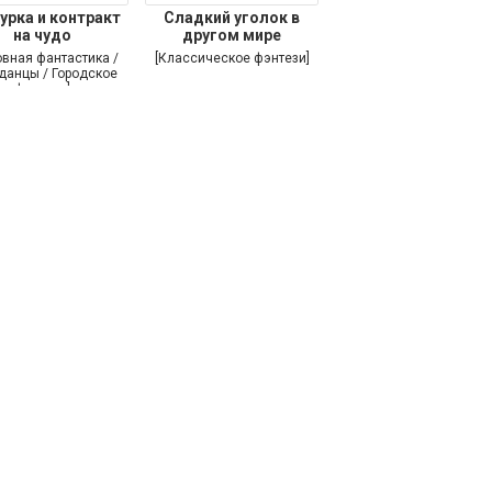
урка и контракт
Сладкий уголок в
на чудо
другом мире
овная фантастика /
[Классическое фэнтези]
данцы / Городское
фэнтези]