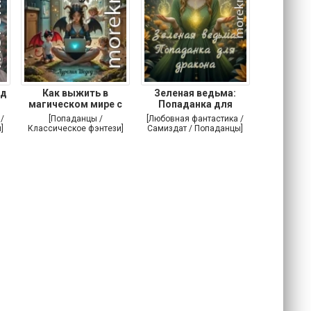
ад
Как выжить в
Зеленая ведьма:
магическом мире с
Попаданка для
тремя
дракона
/
[Попаданцы /
[Любовная фантастика /
]
Классическое фэнтези]
Самиздат / Попаданцы]