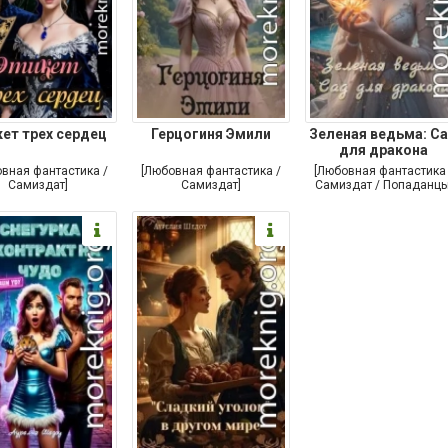
кет трех сердец
Герцогиня Эмили
Зеленая ведьма: С
для дракона
овная фантастика /
[Любовная фантастика /
[Любовная фантастика 
Самиздат]
Самиздат]
Самиздат / Попаданцы