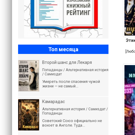
Эти
Топ месяца
[Люб
Второй шанс для Лекаря
Попаданцы / Альтернативная история
/ Самиздат
Умереть после спасения чужой
жизни — не самый...
Камарадас
Альтернативная история / Самиздат /
Попаданцы
Советский Союз официально не
воюет в Анголе. Туда...