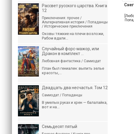
Снег
Рассвет русского царства. Книга
12
[Люб
Приключения: прочее /
Попа
Альтернативная история / Попаданцы
/ Исторические приключения
Оковы тяжкие на плечи возложи,
Рабом вдали...
Случайный форс-мажор, или
Дракон в комплект ...
Любовная фантастика / Самиздат
План был гениален: выпить зелье
красоты,...
Двадцать два несчастья. Том 12
Самиздат / Попаданцы
В умелых руках и хрен — балалайка,
вот и на...
Семьдесят пятый