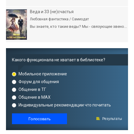
Веда и 33 (не)счастья
Любовная фантастика / Самиздат
Вы знаете, кто такие веды? Мы - связующее звено...
Какого функционала не хватает в библиотеке?
Мобильное приложение
Форум для общения
Общение в ТГ
Общение в MAX
Индивидуальные рекомендации что почитать
Голосовать
Результаты