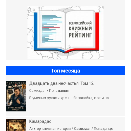
Топ месяца
Двадцать два несчастья. Том 12
Самиздат / Попаданцы
В умелых руках и хрен — балалайка, вот и на...
Камарадас
Альтернативная история / Самиздат / Попаданцы