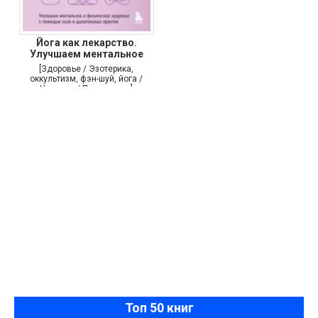
Йога как лекарство.
Улучшаем ментальное
[Здоровье / Эзотерика,
оккультизм, фэн-шуй, йога /
Научпоп / Психология]
Топ 50 книг