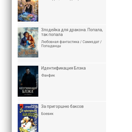
Злодейка для дракона. Попала,
так попала
Любовная фантастика / Самиздат /
Попаданцы
Идентификация Блэка
Фанфик
За пригоршню баксов
Боевик