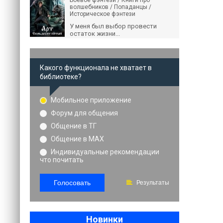
Боевое фэнтези / Книги про
волшебников / Попаданцы /
Историческое фэнтези
У меня был выбор провести
остаток жизни...
Какого функционала не хватает в
библиотеке?
Мобильное приложение
Форум для общения
Общение в ТГ
Общение в MAX
Индивидуальные рекомендации
что почитать
Голосовать
Результаты
Новинки