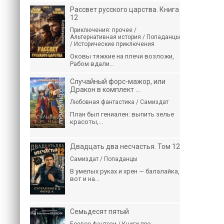
Рассвет русского царства. Книга
12
Приключения: прочее /
Альтернативная история / Попаданцы
/ Исторические приключения
Оковы тяжкие на плечи возложи,
Рабом вдали...
Случайный форс-мажор, или
Дракон в комплект ...
Любовная фантастика / Самиздат
План был гениален: выпить зелье
красоты,...
Двадцать два несчастья. Том 12
Самиздат / Попаданцы
В умелых руках и хрен — балалайка,
вот и на...
Семьдесят пятый