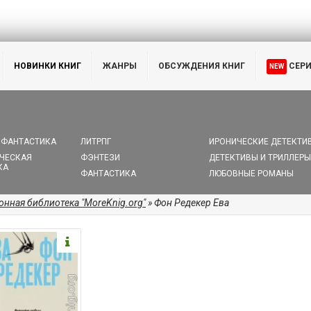
НОВИНКИ КНИГ
ЖАНРЫ
ОБСУЖДЕНИЯ КНИГ
СЕР
NEW
 ФАНТАСТИКА
ЛИТРПГ
ИРОНИЧЕСКИЕ ДЕТЕКТИ
ЧЕСКАЯ
ФЭНТЕЗИ
ДЕТЕКТИВЫ И ТРИЛЛЕРЫ
КА
ФАНТАСТИКА
ЛЮБОВНЫЕ РОМАНЫ
онная библиотека "MoreKnig.org"
» Фон Редекер Ева