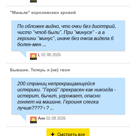
"Маньяк" королевских кровей
По обложке видно, что очки без диоптрий,
чисто "чтоб были". При "минусе" - а а
героини "минус", иначе без очков видела б
более-мен ...
L
02.08.2026
Бывшие. Теперь я (не) твоя
200 страниц непрекращающейся
истерики. "Герой" прекрасен как никогда -
истерит, бычит, угрожает, опасно
гоняет на машине. Героиня слегка
лучше????‍♀️? ...
Анн
02.08.2026
Смотреть все