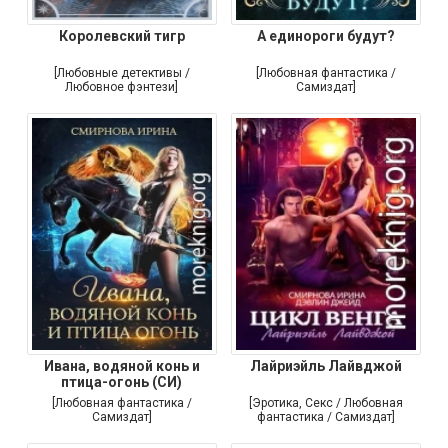
Королевский тигр
А единороги будут?
[Любовные детективы /
[Любовная фантастика /
Любовное фэнтези]
Самиздат]
Ивана, водяной конь и
Лайриэйль Лайвджой
птица-огонь (СИ)
[Любовная фантастика /
[Эротика, Секс / Любовная
Самиздат]
фантастика / Самиздат]