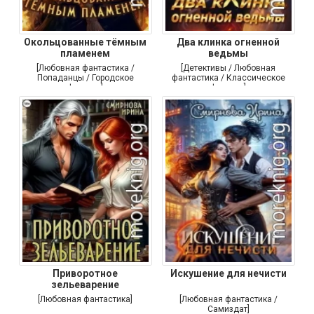
Окольцованные тёмным
Два клинка огненной
пламенем
ведьмы
[Любовная фантастика /
[Детективы / Любовная
Попаданцы / Городское
фантастика / Классическое
фэнтези]
фэнтези]
Приворотное
Искушение для нечисти
зельеварение
[Любовная фантастика]
[Любовная фантастика /
Самиздат]