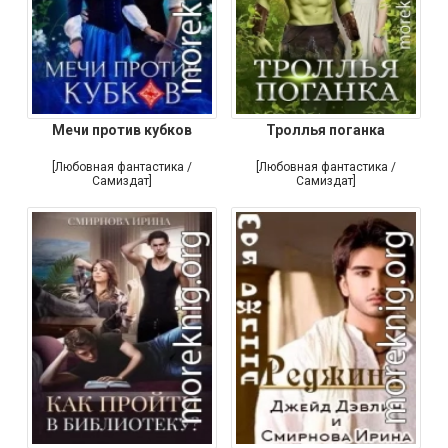
Мечи против кубков
Троллья поганка
[Любовная фантастика /
[Любовная фантастика /
Самиздат]
Самиздат]